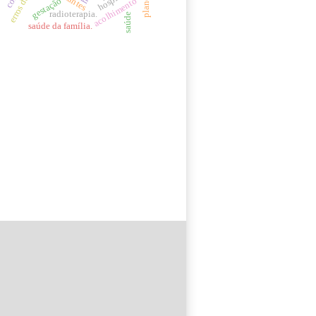
gestação
acolhimento
radioterapia.
saúde
saúde da família.