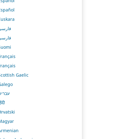
Español
Español
Euskara
فارسی
فارسی
Suomi
Français
Français
Scottish Gaelic
Galego
עברית
िंदी
Hrvatski
Magyar
Armenian