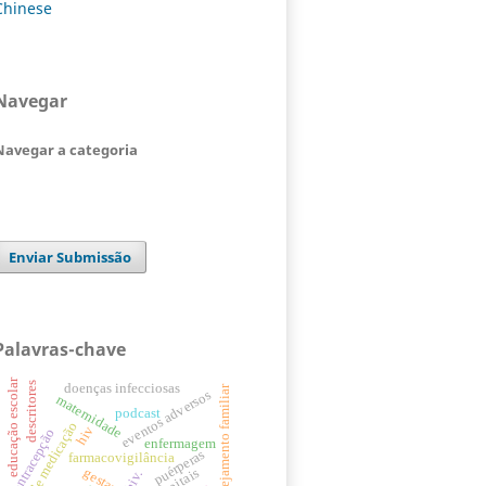
Chinese
Navegar
Navegar a categoria
Enviar Submissão
Palavras-chave
educação escolar
descritores
doenças infecciosas
planejamento familiar
eventos adversos
maternidade
podcast
erros de medicação
hiv
contracepção
enfermagem
puérperas
farmacovigilância
gestantes
hospitais
hiv.