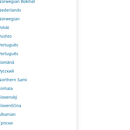
Norwegian Bokmål
Nederlands
Norwegian
Polski
Pushto
Português
Português
Română
Русский
Northern Sami
Sinhala
Slovenský
Slovenščina
Albanian
Српски