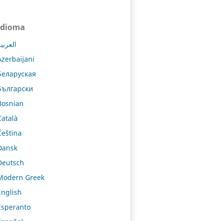
Idioma
العربي
Azerbaijani
Беларуская
Български
Bosnian
Català
Čeština
Dansk
Deutsch
Modern Greek
English
Esperanto