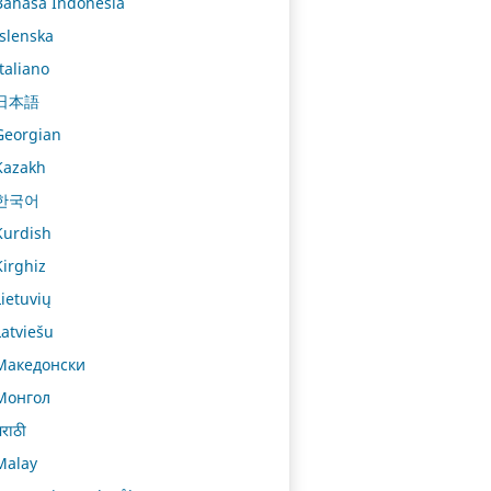
Bahasa Indonesia
Íslenska
Italiano
日本語
Georgian
Kazakh
한국어
Kurdish
Kirghiz
Lietuvių
Latviešu
Македонски
Монгол
राठी
Malay