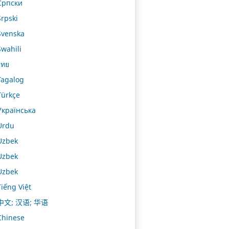
Српски
Srpski
Svenska
Swahili
ไทย
Tagalog
Türkçe
Українська
Urdu
Uzbek
Uzbek
Uzbek
Tiếng Việt
中文; 汉语; 华语
Chinese