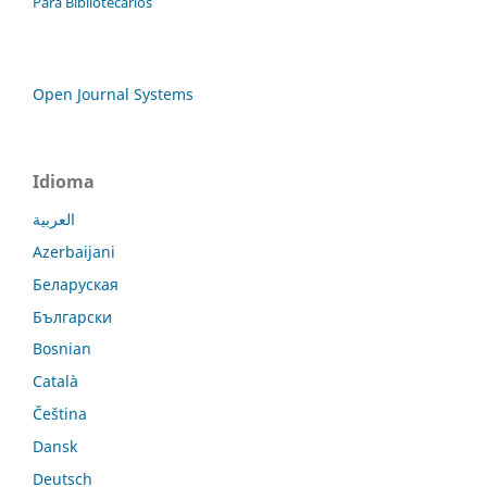
Para Bibliotecários
Open Journal Systems
Idioma
العربية
Azerbaijani
Беларуская
Български
Bosnian
Català
Čeština
Dansk
Deutsch