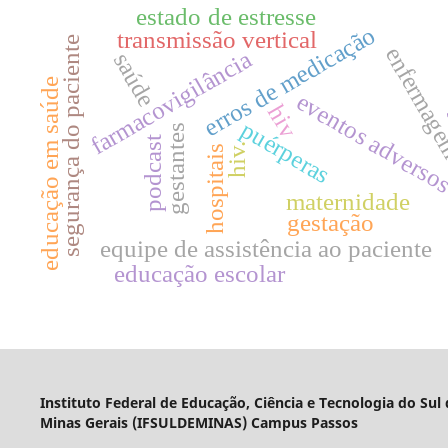
estado de estresse
de
erros de medicação
transmissão vertical
segurança do paciente
enferma
farmacovigilância
saúde
educação em saúde
eventos adverso
hiv
puérperas
gestantes
podcast
hiv.
hospitais
maternidade
gestação
equipe de assistência ao paciente
educação escolar
Instituto Federal de Educação, Ciência e Tecnologia do Sul
Minas Gerais (IFSULDEMINAS) Campus Passos