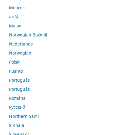
Монгол
मराठी
Malay
Norwegian Bokmål
Nederlands
Norwegian
Polski
Pushto
Português
Português
Română
Русский
Northern Sami
Sinhala
Slovenský