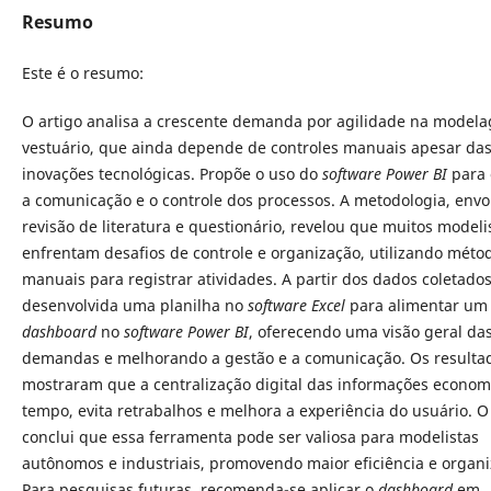
Resumo
Este é o resumo:
O artigo analisa a crescente demanda por agilidade na model
vestuário, que ainda depende de controles manuais apesar da
inovações tecnológicas. Propõe o uso do
software Power BI
para 
a comunicação e o controle dos processos. A metodologia, env
revisão de literatura e questionário, revelou que muitos modeli
enfrentam desafios de controle e organização, utilizando méto
manuais para registrar atividades. A partir dos dados coletados,
desenvolvida uma planilha no
software
Excel
para alimentar um
dashboard
no
software Power BI
, oferecendo uma visão geral da
demandas e melhorando a gestão e a comunicação. Os resulta
mostraram que a centralização digital das informações econom
tempo, evita retrabalhos e melhora a experiência do usuário. O
conclui que essa ferramenta pode ser valiosa para modelistas
autônomos e industriais, promovendo maior eficiência e organi
Para pesquisas futuras, recomenda-se aplicar o
dashboard
em