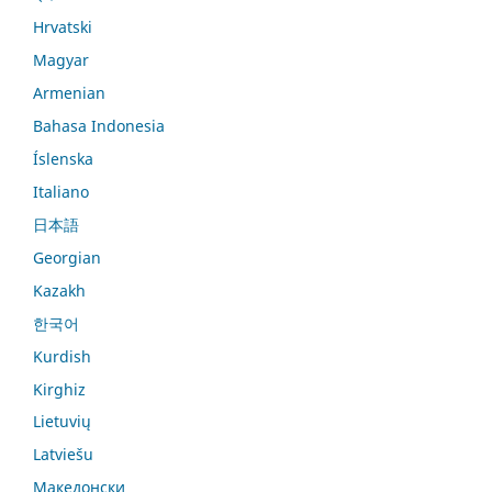
Hrvatski
Magyar
Armenian
Bahasa Indonesia
Íslenska
Italiano
日本語
Georgian
Kazakh
한국어
Kurdish
Kirghiz
Lietuvių
Latviešu
Македонски