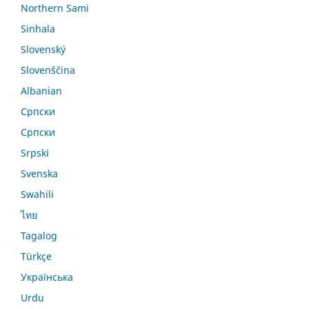
Northern Sami
Sinhala
Slovenský
Slovenščina
Albanian
Српски
Српски
Srpski
Svenska
Swahili
ไทย
Tagalog
Türkçe
Українська
Urdu