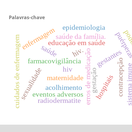
Palavras-chave
epidemiologia
enfermagem
pod
puérper
saúde da família.
cuidados de enfermagem
educação em saúde
saúde
hiv.
gestantes
erros de medicação
farmacovigilância
contracepção
sistema imu
hiv
sexualidade
gestação
hospitais
maternidade
acolhimento
eventos adversos
radiodermatite