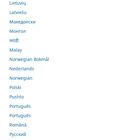
Lietuvių
Latviešu
Македонски
Монгол
मराठी
Malay
Norwegian Bokmål
Nederlands
Norwegian
Polski
Pushto
Português
Português
Română
Русский