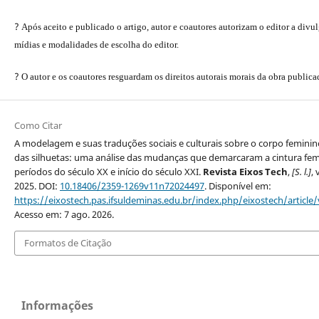
?
Após aceito e publicado o artigo, autor e coautores autorizam o editor a divu
mídias e modalidades de escolha do editor.
?
O autor e os coautores resguardam os direitos autorais morais da obra publica
Como Citar
A modelagem e suas traduções sociais e culturais sobre o corpo feminin
das silhuetas: uma análise das mudanças que demarcaram a cintura fe
períodos do século XX e início do século XXI.
Revista Eixos Tech
,
[S. l.]
, 
2025. DOI:
10.18406/2359-1269v11n72024497
. Disponível em:
https://eixostech.pas.ifsuldeminas.edu.br/index.php/eixostech/article
Acesso em: 7 ago. 2026.
Formatos de Citação
Informações