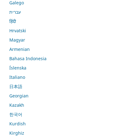
Galego
עברית
हिंदी
Hrvatski
Magyar
Armenian
Bahasa Indonesia
Íslenska
Italiano
日本語
Georgian
Kazakh
한국어
Kurdish
Kirghiz