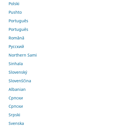
Polski
Pushto
Português
Português
Română
Русский
Northern Sami
Sinhala
Slovenský
Slovenščina
Albanian
Српски
Српски
Srpski
Svenska