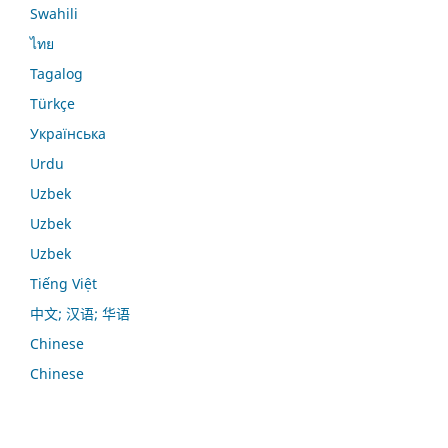
Swahili
ไทย
Tagalog
Türkçe
Українська
Urdu
Uzbek
Uzbek
Uzbek
Tiếng Việt
中文; 汉语; 华语
Chinese
Chinese