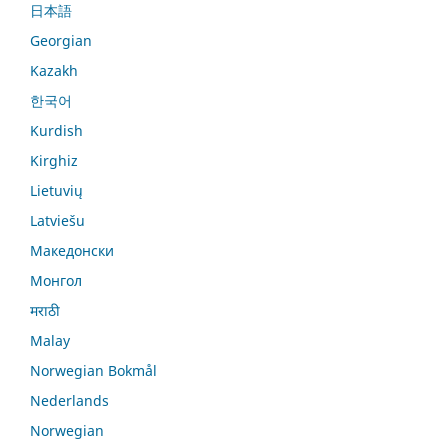
日本語
Georgian
Kazakh
한국어
Kurdish
Kirghiz
Lietuvių
Latviešu
Македонски
Монгол
मराठी
Malay
Norwegian Bokmål
Nederlands
Norwegian