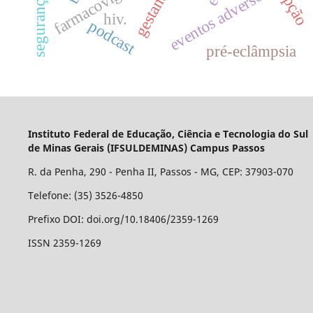
farmacovigilância
gestantes
eventos adversos
hiv.
podcast
pré-eclâmpsia
Instituto Federal de Educação, Ciência e Tecnologia do Sul
de Minas Gerais (IFSULDEMINAS) Campus Passos
R. da Penha, 290 - Penha II, Passos - MG, CEP: 37903-070
Telefone: (35) 3526-4850
Prefixo DOI: doi.org/10.18406/2359-1269
ISSN 2359-1269