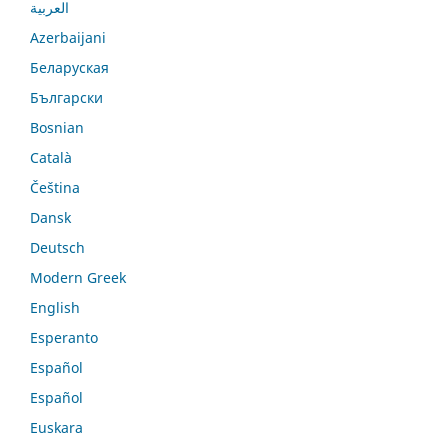
العربية
Azerbaijani
Беларуская
Български
Bosnian
Català
Čeština
Dansk
Deutsch
Modern Greek
English
Esperanto
Español
Español
Euskara