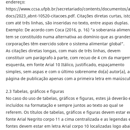
endereço:
https://www.ccsa.ufpb.br/secretariado/contents/documentos/a
docs/2023_abnt-10520-citacoes.pdf. Citações diretas curtas, isto
com até três linhas, são inseridas no texto, entre aspas duplas.
Exemplo: De acordo com Coca (2016, p. 16) “a soberania alimen
tem se constituído numa alternativa ao domínio que as grande
corporações têm exercido sobre o sistema alimentar global”.
As citações diretas longas, com mais de três linhas, devem
constituir um parágrafo à parte, com recuo de 4 cm da marge
esquerda, em fonte Arial 10 Itálico, justificado, espaçamento
simples, sem aspas e com o último sobrenome do(a) autor(a), a
página de publicação apenas com a primeira letra em maiúscul
2.3 Tabelas, gráficos e figuras
No caso do uso de tabelas, gráficos e figuras, estes já deverão 
incluídos na formatação e sempre juntos ao texto ao qual se
referem. Os títulos de tabelas, gráficos e figuras devem estar 
fonte Arial Negrito corpo 11 a cima centralizada e as legendas 
fontes devem estar em letra Arial corpo 10 localizadas logo aba