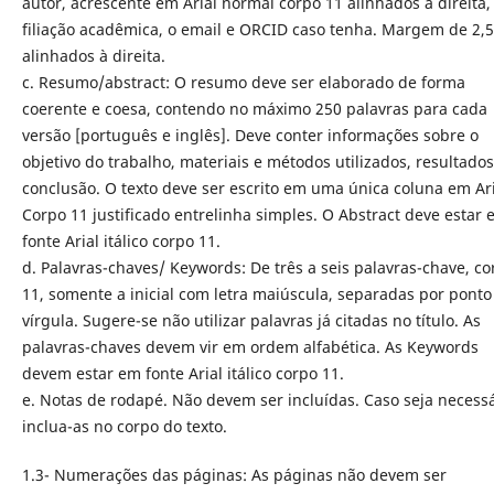
autor, acrescente em Arial normal corpo 11 alinhados à direita,
filiação acadêmica, o email e ORCID caso tenha. Margem de 2,
alinhados à direita.
c. Resumo/abstract: O resumo deve ser elaborado de forma
coerente e coesa, contendo no máximo 250 palavras para cada
versão [português e inglês]. Deve conter informações sobre o
objetivo do trabalho, materiais e métodos utilizados, resultados
conclusão. O texto deve ser escrito em uma única coluna em Ar
Corpo 11 justificado entrelinha simples. O Abstract deve estar
fonte Arial itálico corpo 11.
d. Palavras-chaves/ Keywords: De três a seis palavras-chave, co
11, somente a inicial com letra maiúscula, separadas por ponto
vírgula. Sugere-se não utilizar palavras já citadas no título. As
palavras-chaves devem vir em ordem alfabética. As Keywords
devem estar em fonte Arial itálico corpo 11.
e. Notas de rodapé. Não devem ser incluídas. Caso seja necessá
inclua-as no corpo do texto.
1.3- Numerações das páginas: As páginas não devem ser