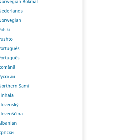
Norwegian Bokmål
Nederlands
Norwegian
Polski
Pushto
Português
Português
Română
Русский
Northern Sami
Sinhala
Slovenský
Slovenščina
Albanian
Српски