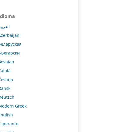
Idioma
العربي
Azerbaijani
Беларуская
Български
Bosnian
Català
Čeština
Dansk
Deutsch
Modern Greek
English
Esperanto