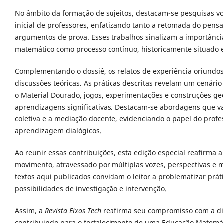
No âmbito da formação de sujeitos, destacam-se pesquisas vo
inicial de professores, enfatizando tanto a retomada do pen
argumentos de prova. Esses trabalhos sinalizam a importânc
matemático como processo contínuo, historicamente situado e
Complementando o dossiê, os relatos de experiência oriundos
discussões teóricas. As práticas descritas revelam um cenári
o Material Dourado, jogos, experimentações e construções ge
aprendizagens significativas. Destacam-se abordagens que va
coletiva e a mediação docente, evidenciando o papel do prof
aprendizagem dialógicos.
Ao reunir essas contribuições, esta edição especial reafir
movimento, atravessado por múltiplas vozes, perspectivas e m
textos aqui publicados convidam o leitor a problematizar prát
possibilidades de investigação e intervenção.
Assim, a
Revista Eixos Tech
reafirma seu compromisso com a dif
contribuindo para o fortalecimento de uma Educação Matemáti