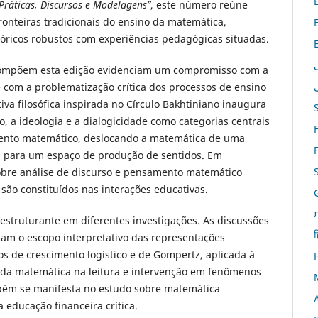
ráticas, Discursos e Modelagens”
, este número reúne
onteiras tradicionais do ensino da matemática,
óricos robustos com experiências pedagógicas situadas.
e compõem esta edição evidenciam um compromisso com a
 com a problematização crítica dos processos de ensino
va filosófica inspirada no Círculo Bakhtiniano inaugura
o, a ideologia e a dialogicidade como categorias centrais
ento matemático, deslocando a matemática de uma
l para um espaço de produção de sentidos. Em
obre análise de discurso e pensamento matemático
ão constituídos nas interações educativas.
struturante em diferentes investigações. As discussões
ह
am o escopo interpretativo das representações
s de crescimento logístico e de Gompertz, aplicada à
 da matemática na leitura e intervenção em fenômenos
também se manifesta no estudo sobre matemática
 educação financeira crítica.