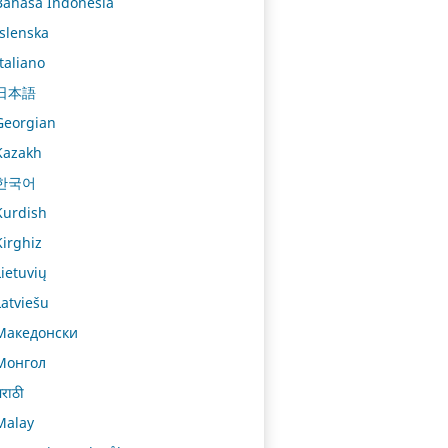
Bahasa Indonesia
Íslenska
Italiano
日本語
Georgian
Kazakh
한국어
Kurdish
Kirghiz
Lietuvių
Latviešu
Македонски
Монгол
राठी
Malay