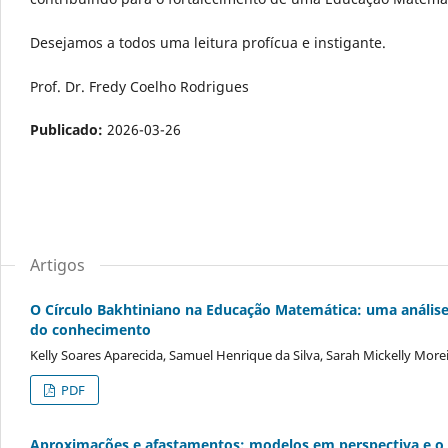
Desejamos a todos uma leitura profícua e instigante.
Prof. Dr. Fredy Coelho Rodrigues
Publicado:
2026-03-26
Artigos
O Círculo Bakhtiniano na Educação Matemática: uma análise f
do conhecimento
Kelly Soares Aparecida, Samuel Henrique da Silva, Sarah Mickelly Morei
PDF
Aproximações e afastamentos: modelos em perspectiva e o 