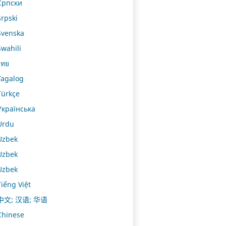
Српски
Srpski
Svenska
Swahili
ไทย
Tagalog
Türkçe
Українська
Urdu
Uzbek
Uzbek
Uzbek
Tiếng Việt
中文; 汉语; 华语
Chinese