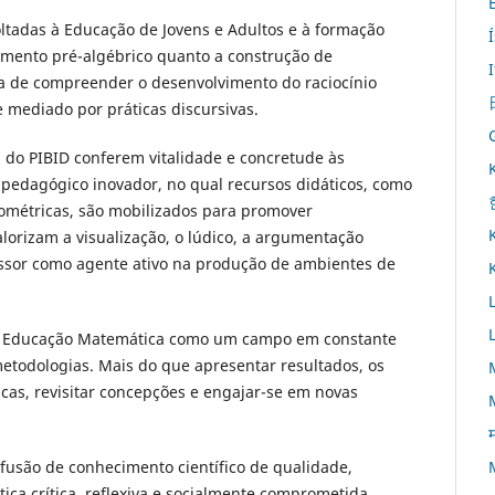
ltadas à Educação de Jovens e Adultos e à formação
samento pré-algébrico quanto a construção de
ia de compreender o desenvolvimento do raciocínio
 mediado por práticas discursivas.
 do PIBID conferem vitalidade e concretude às
o pedagógico inovador, no qual recursos didáticos, como
ométricas, são mobilizados para promover
lorizam a visualização, o lúdico, a argumentação
essor como agente ativo na produção de ambientes de
ma a Educação Matemática como um campo em constante
etodologias. Mais do que apresentar resultados, os
icas, revisitar concepções e engajar-se em novas
म
usão de conhecimento científico de qualidade,
ca crítica, reflexiva e socialmente comprometida.