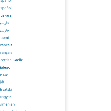
Español
Español
Euskara
فارسی
فارسی
Suomi
Français
Français
Scottish Gaelic
Galego
עברית
िंदी
Hrvatski
Magyar
Armenian