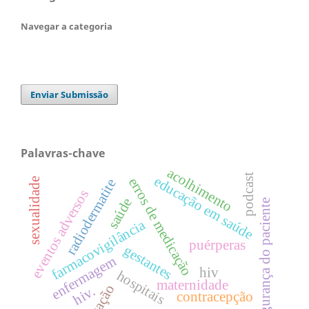
Navegar a categoria
Enviar Submissão
Palavras-chave
acolhimento
podcast
educação em saúde
erros de medicação
sexualidade
radiodermatite
eventos adversos
saúde
segurança do paciente
farmacovigilância
puérperas
gestantes
enfermagem
hiv
hospitais
maternidade
gestação
hiv.
contracepção