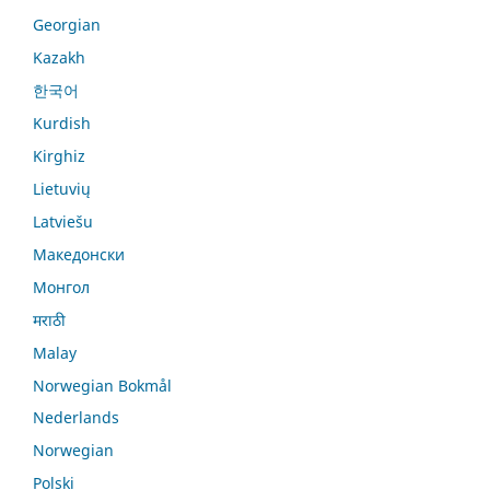
Georgian
Kazakh
한국어
Kurdish
Kirghiz
Lietuvių
Latviešu
Македонски
Монгол
मराठी
Malay
Norwegian Bokmål
Nederlands
Norwegian
Polski