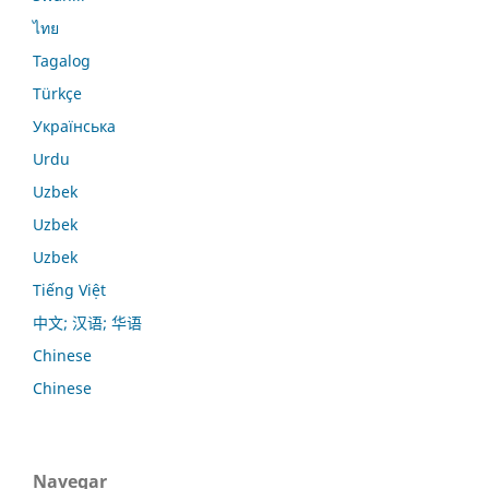
ไทย
Tagalog
Türkçe
Українська
Urdu
Uzbek
Uzbek
Uzbek
Tiếng Việt
中文; 汉语; 华语
Chinese
Chinese
Navegar