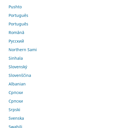
Pushto
Português
Português
Română
Русский
Northern Sami
Sinhala
Slovenský
Slovenščina
Albanian
Српски
Српски
Srpski
Svenska
Swahili