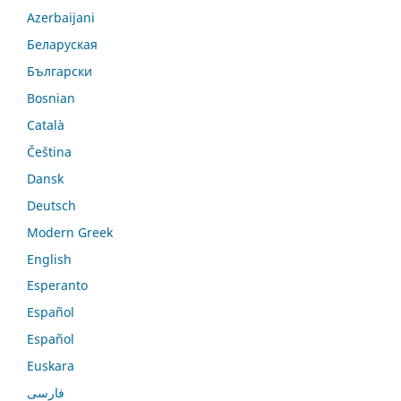
Azerbaijani
Беларуская
Български
Bosnian
Català
Čeština
Dansk
Deutsch
Modern Greek
English
Esperanto
Español
Español
Euskara
فارسی