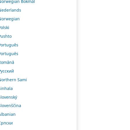
Norwegian Bokmål
Nederlands
Norwegian
Polski
Pushto
Português
Português
Română
Русский
Northern Sami
Sinhala
Slovenský
Slovenščina
Albanian
Српски