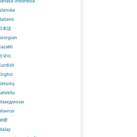
Bahasa Indonesia
Íslenska
Italiano
日本語
Georgian
Kazakh
한국어
Kurdish
Kirghiz
Lietuvių
Latviešu
Македонски
Монгол
राठी
Malay