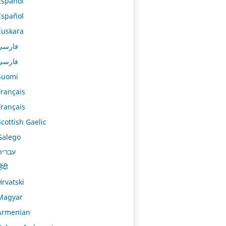
Español
Español
Euskara
فارسی
فارسی
Suomi
Français
Français
Scottish Gaelic
Galego
עברית
िंदी
Hrvatski
Magyar
Armenian