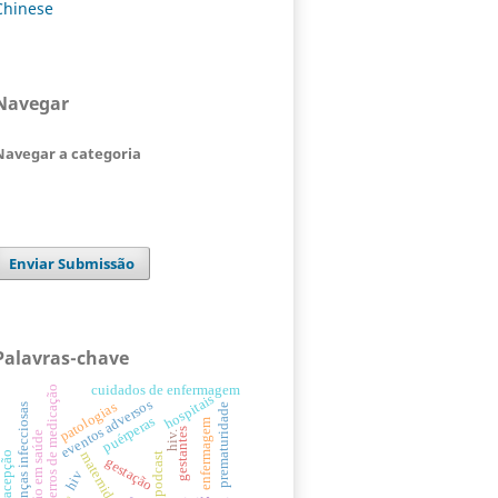
Chinese
Navegar
Navegar a categoria
Enviar Submissão
Palavras-chave
cuidados de enfermagem
erros de medicação
hospitais
eventos adversos
patologias
doenças infecciosas
prematuridade
puérperas
enfermagem
gestantes
educação em saúde
hiv.
maternidade
contracepção
podcast
gestação
hiv