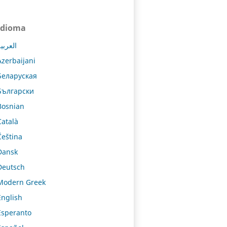
Idioma
العربي
Azerbaijani
Беларуская
Български
Bosnian
Català
Čeština
Dansk
Deutsch
Modern Greek
English
Esperanto