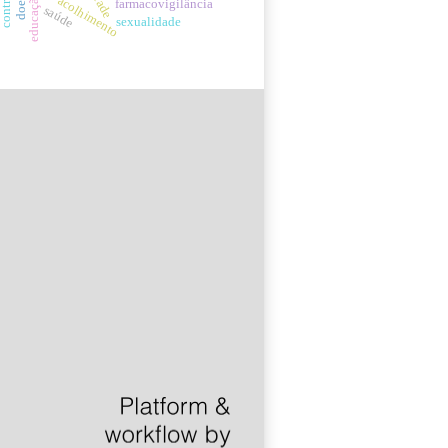
acolhimento
farmacovigilância
saúde
sexualidade