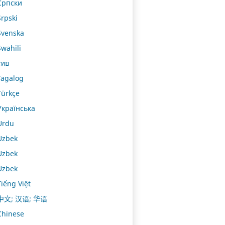
Српски
Srpski
Svenska
Swahili
ไทย
Tagalog
Türkçe
Українська
Urdu
Uzbek
Uzbek
Uzbek
Tiếng Việt
中文; 汉语; 华语
Chinese