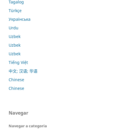
Tagalog
Türkçe
Українська
Urdu
Uzbek
Uzbek
Uzbek
Tiếng Việt
中文; 汉语; 华语
Chinese
Chinese
Navegar
Navegar a categoria