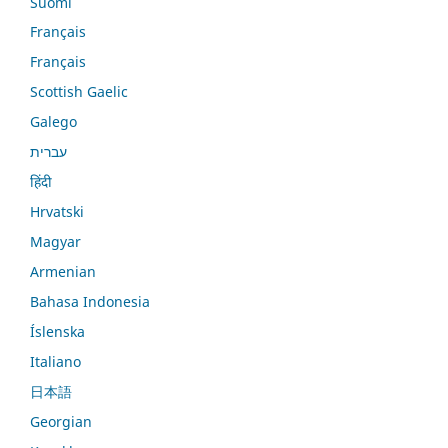
Suomi
Français
Français
Scottish Gaelic
Galego
עברית
हिंदी
Hrvatski
Magyar
Armenian
Bahasa Indonesia
Íslenska
Italiano
日本語
Georgian