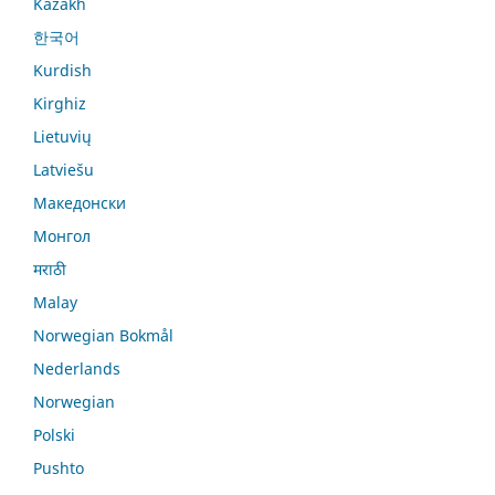
Kazakh
한국어
Kurdish
Kirghiz
Lietuvių
Latviešu
Македонски
Монгол
मराठी
Malay
Norwegian Bokmål
Nederlands
Norwegian
Polski
Pushto