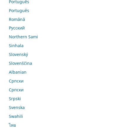
Português
Português
Română
Русский
Northern Sami
Sinhala
Slovenský
Slovenščina
Albanian
Српски
Српски
Srpski
Svenska
Swahili
ไทย