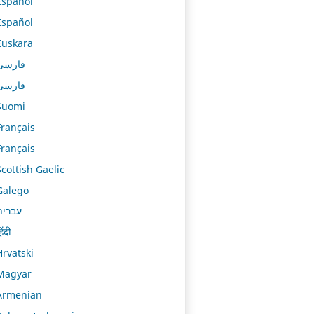
Español
Español
Euskara
فارسی
فارسی
Suomi
Français
Français
Scottish Gaelic
Galego
עברית
िंदी
Hrvatski
Magyar
Armenian