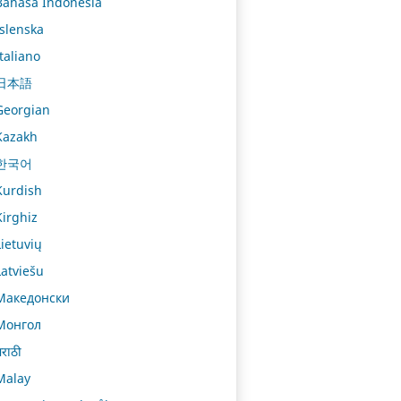
Bahasa Indonesia
Íslenska
Italiano
日本語
Georgian
Kazakh
한국어
Kurdish
Kirghiz
Lietuvių
Latviešu
Македонски
Монгол
राठी
Malay