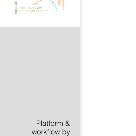
hospitais
contracepção
educação escolar