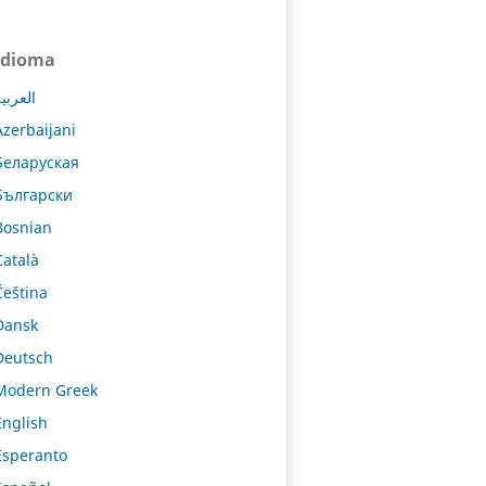
Idioma
العربي
Azerbaijani
Беларуская
Български
Bosnian
Català
Čeština
Dansk
Deutsch
Modern Greek
English
Esperanto