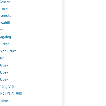
Српски
Srpski
Svenska
Swahili
ไทย
Tagalog
Türkçe
Українська
Urdu
Uzbek
Uzbek
Uzbek
Tiếng Việt
中文; 汉语; 华语
Chinese