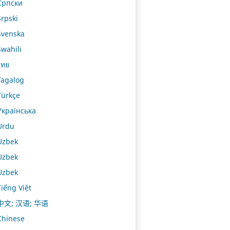
Српски
Srpski
Svenska
Swahili
ไทย
Tagalog
Türkçe
Українська
Urdu
Uzbek
Uzbek
Uzbek
Tiếng Việt
中文; 汉语; 华语
Chinese