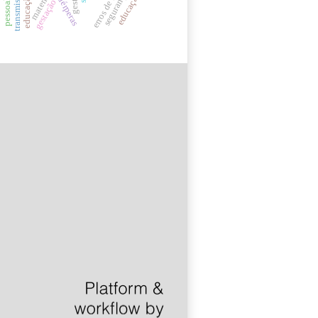
puérperas
gestação