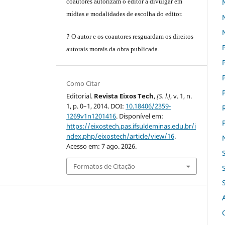
coautores autorizam o editor a divulgar em
mídias e modalidades de escolha do editor.
?
O autor e os coautores resguardam os direitos
autorais morais da obra publicada.
Como Citar
Editorial.
Revista Eixos Tech
,
[S. l.]
, v. 1, n.
1, p. 0–1, 2014. DOI:
10.18406/2359-
1269v1n1201416
. Disponível em:
https://eixostech.pas.ifsuldeminas.edu.br/i
ndex.php/eixostech/article/view/16
.
Acesso em: 7 ago. 2026.
Formatos de Citação