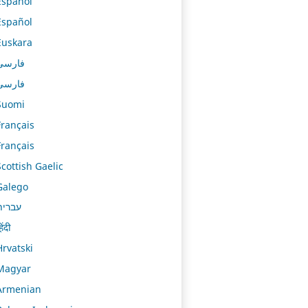
Español
Español
Euskara
فارسی
فارسی
Suomi
Français
Français
Scottish Gaelic
Galego
עברית
िंदी
Hrvatski
Magyar
Armenian