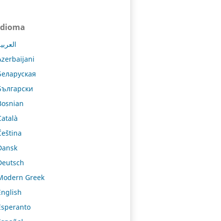
Idioma
العربي
Azerbaijani
Беларуская
Български
Bosnian
Català
Čeština
Dansk
Deutsch
Modern Greek
English
Esperanto