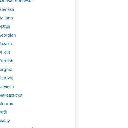
Bahasa Indonesia
Íslenska
Italiano
日本語
Georgian
Kazakh
한국어
Kurdish
Kirghiz
Lietuvių
Latviešu
Македонски
Монгол
राठी
Malay