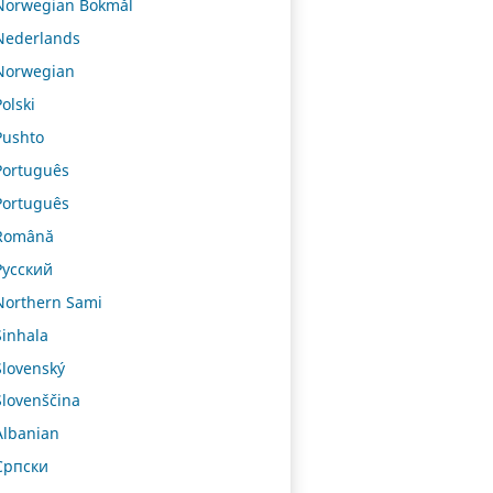
Norwegian Bokmål
Nederlands
Norwegian
Polski
Pushto
Português
Português
Română
Русский
Northern Sami
Sinhala
Slovenský
Slovenščina
Albanian
Српски