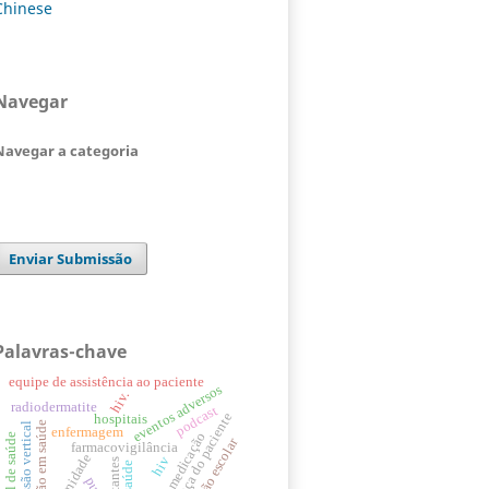
Chinese
Navegar
Navegar a categoria
Enviar Submissão
Palavras-chave
equipe de assistência ao paciente
eventos adversos
hiv.
radiodermatite
podcast
segurança do paciente
hospitais
educação em saúde
transmissão vertical
enfermagem
erros de medicação
pessoal de saúde
educação escolar
farmacovigilância
maternidade
hiv
gestantes
saúde