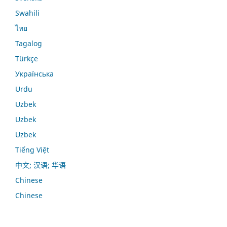
Swahili
ไทย
Tagalog
Türkçe
Українська
Urdu
Uzbek
Uzbek
Uzbek
Tiếng Việt
中文; 汉语; 华语
Chinese
Chinese