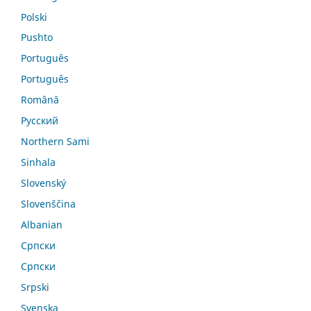
Polski
Pushto
Português
Português
Română
Русский
Northern Sami
Sinhala
Slovenský
Slovenščina
Albanian
Српски
Српски
Srpski
Svenska