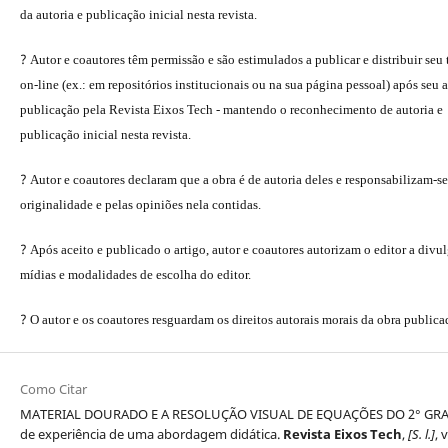
da autoria e publicação inicial nesta revista.
?
Autor e coautores têm permissão e são estimulados a publicar e distribuir seu
on-line (ex.: em repositórios institucionais ou na sua página pessoal) após seu a
publicação pela Revista Eixos Tech - mantendo o reconhecimento de autoria e
publicação inicial nesta revista.
?
Autor e coautores declaram que a obra é de autoria deles e responsabilizam-se
originalidade e pelas opiniões nela contidas.
?
Após aceito e publicado o artigo, autor e coautores autorizam o editor a divu
mídias e modalidades de escolha do editor.
?
O autor e os coautores resguardam os direitos autorais morais da obra publica
Como Citar
MATERIAL DOURADO E A RESOLUÇÃO VISUAL DE EQUAÇÕES DO 2° GRAU
de experiência de uma abordagem didática.
Revista Eixos Tech
,
[S. l.]
, 