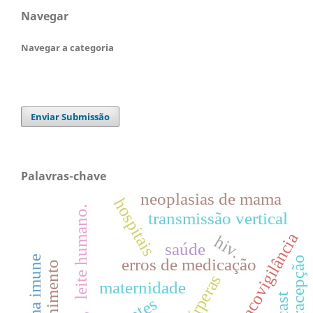
Navegar
Navegar a categoria
Enviar Submissão
Palavras-chave
neoplasias de mama
hospitais
leite humano.
transmissão vertical
farmacovigilância
hiv.
saúde
sistema imune
contracepção
erros de medicação
acolhimento
puérperas
maternidade