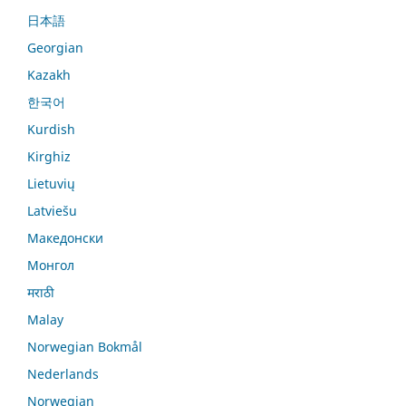
日本語
Georgian
Kazakh
한국어
Kurdish
Kirghiz
Lietuvių
Latviešu
Македонски
Монгол
मराठी
Malay
Norwegian Bokmål
Nederlands
Norwegian