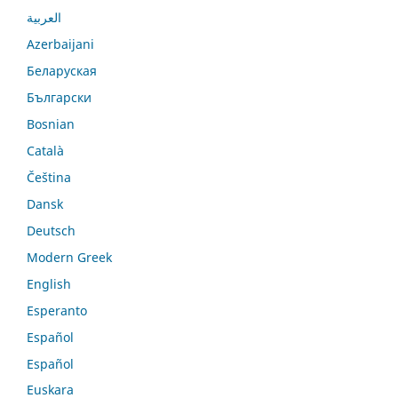
العربية
Azerbaijani
Беларуская
Български
Bosnian
Català
Čeština
Dansk
Deutsch
Modern Greek
English
Esperanto
Español
Español
Euskara