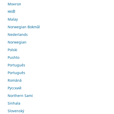
Монгол
मराठी
Malay
Norwegian Bokmål
Nederlands
Norwegian
Polski
Pushto
Português
Português
Română
Русский
Northern Sami
Sinhala
Slovenský