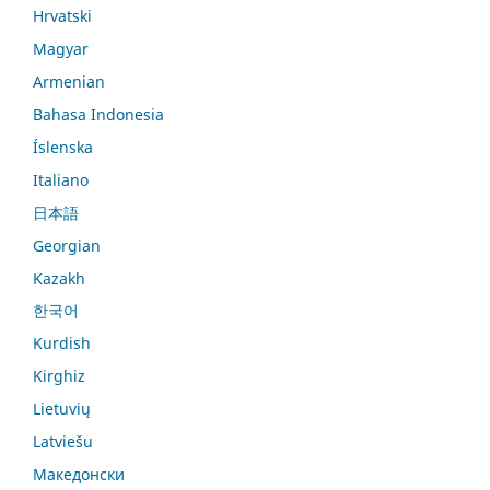
Hrvatski
Magyar
Armenian
Bahasa Indonesia
Íslenska
Italiano
日本語
Georgian
Kazakh
한국어
Kurdish
Kirghiz
Lietuvių
Latviešu
Македонски