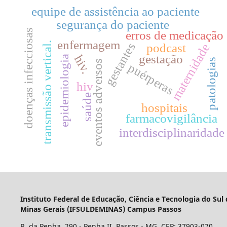
equipe de assistência ao paciente
segurança do paciente
doenças infecciosas
erros de medicação
p
enfermagem
transmissão vertical.
gestantes
podcast
maternidade
gestação
hiv.
epidemiologia
patologias
eventos adversos
puérperas
hiv
saúde
hospitais
farmacovigilância
interdisciplinaridade
Instituto Federal de Educação, Ciência e Tecnologia do Sul
Minas Gerais (IFSULDEMINAS) Campus Passos
R. da Penha, 290 - Penha II, Passos - MG, CEP: 37903-070