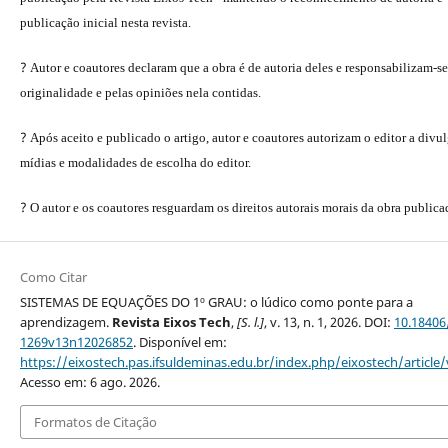
publicação inicial nesta revista.
?
Autor e coautores declaram que a obra é de autoria deles e responsabilizam-se
originalidade e pelas opiniões nela contidas.
?
Após aceito e publicado o artigo, autor e coautores autorizam o editor a divu
mídias e modalidades de escolha do editor.
?
O autor e os coautores resguardam os direitos autorais morais da obra publica
Como Citar
SISTEMAS DE EQUAÇÕES DO 1º GRAU: o lúdico como ponte para a
aprendizagem.
Revista Eixos Tech
,
[S. l.]
, v. 13, n. 1, 2026. DOI:
10.18406
1269v13n12026852
. Disponível em:
https://eixostech.pas.ifsuldeminas.edu.br/index.php/eixostech/article
Acesso em: 6 ago. 2026.
Formatos de Citação