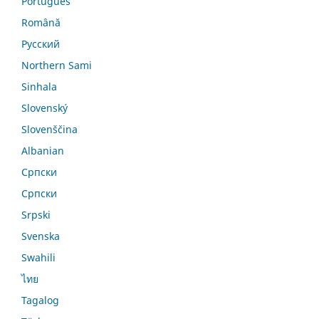
Português
Română
Русский
Northern Sami
Sinhala
Slovenský
Slovenščina
Albanian
Српски
Српски
Srpski
Svenska
Swahili
ไทย
Tagalog