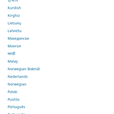
한국어
Kurdish
Kirghiz
Lietuvių
Latviešu
Македонски
Монгол
मराठी
Malay
Norwegian Bokmål
Nederlands
Norwegian
Polski
Pushto
Português