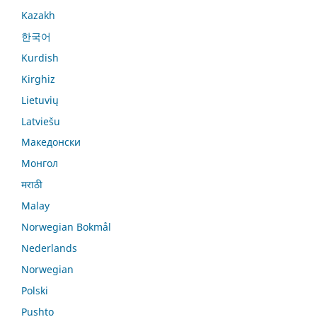
Kazakh
한국어
Kurdish
Kirghiz
Lietuvių
Latviešu
Македонски
Монгол
मराठी
Malay
Norwegian Bokmål
Nederlands
Norwegian
Polski
Pushto