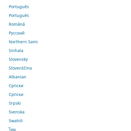
Português
Português
Română
Русский
Northern Sami
Sinhala
Slovenský
Slovenščina
Albanian
Српски
Српски
Srpski
Svenska
Swahili
ไทย