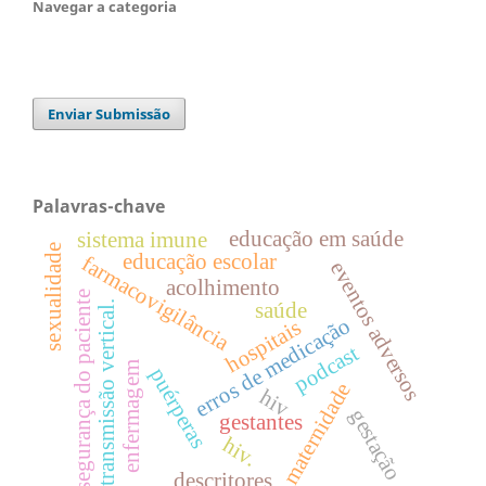
Navegar a categoria
Enviar Submissão
Palavras-chave
educação em saúde
sistema imune
sexualidade
educação escolar
farmacovigilância
eventos adversos
acolhimento
segurança do paciente
saúde
transmissão vertical.
erros de medicação
hospitais
podcast
enfermagem
puérperas
maternidade
hiv
gestação
gestantes
hiv.
descritores