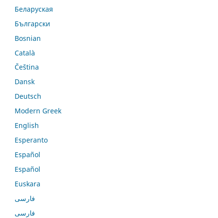
Беларуская
Български
Bosnian
Català
Čeština
Dansk
Deutsch
Modern Greek
English
Esperanto
Español
Español
Euskara
فارسی
فارسی