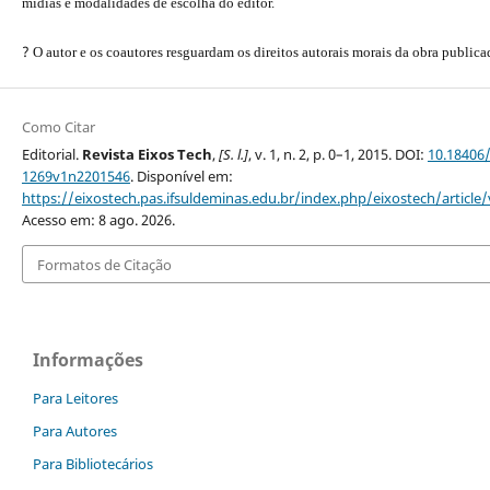
mídias e modalidades de escolha do editor.
?
O autor e os coautores resguardam os direitos autorais morais da obra publica
Como Citar
Editorial.
Revista Eixos Tech
,
[S. l.]
, v. 1, n. 2, p. 0–1, 2015. DOI:
10.18406
1269v1n2201546
. Disponível em:
https://eixostech.pas.ifsuldeminas.edu.br/index.php/eixostech/article
Acesso em: 8 ago. 2026.
Formatos de Citação
Informações
Para Leitores
Para Autores
Para Bibliotecários