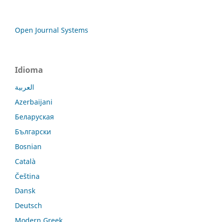
Open Journal Systems
Idioma
العربية
Azerbaijani
Беларуская
Български
Bosnian
Català
Čeština
Dansk
Deutsch
Modern Greek