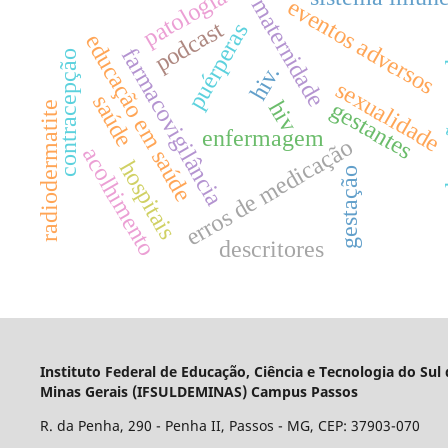
patologias
maternidade
eventos adversos
podcast
puérperas
educação em saúde
educ
farmacovigilância
contracepção
hiv.
sexualidade
saúde
gestantes
hiv
radiodermatite
enfermagem
erros de medicação
acolhimento
hospitais
gestação
descritores
Instituto Federal de Educação, Ciência e Tecnologia do Sul
Minas Gerais (IFSULDEMINAS) Campus Passos
R. da Penha, 290 - Penha II, Passos - MG, CEP: 37903-070