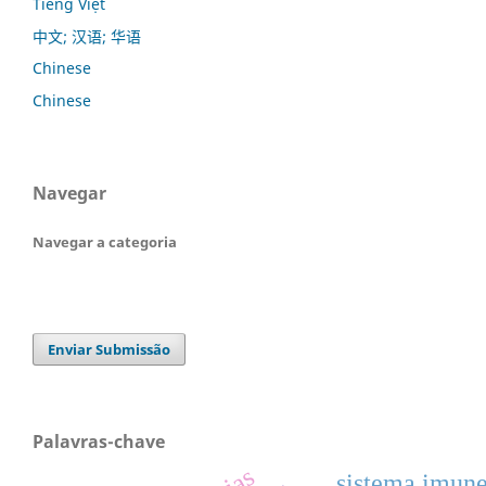
Tiếng Việt
中文; 汉语; 华语
Chinese
Chinese
Navegar
Navegar a categoria
Enviar Submissão
Palavras-chave
sistema imun