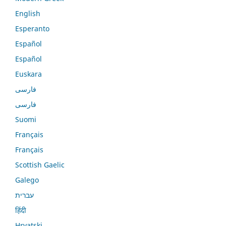
English
Esperanto
Español
Español
Euskara
فارسی
فارسی
Suomi
Français
Français
Scottish Gaelic
Galego
עברית
हिंदी
Hrvatski