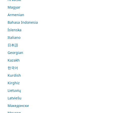
Magyar
Armenian
Bahasa Indonesia
Íslenska
Italiano
日本語
Georgian
Kazakh
한국어
Kurdish
Kirghiz
Lietuvių
Latviešu
Македонски
Монгол