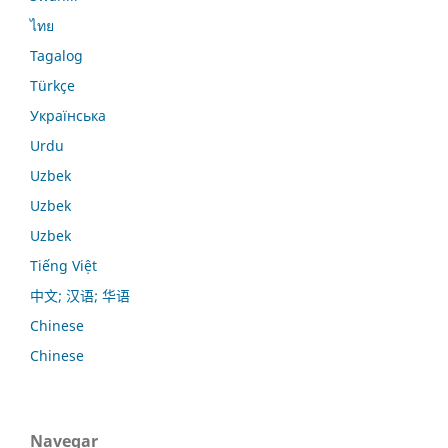
ไทย
Tagalog
Türkçe
Українська
Urdu
Uzbek
Uzbek
Uzbek
Tiếng Việt
中文; 汉语; 华语
Chinese
Chinese
Navegar