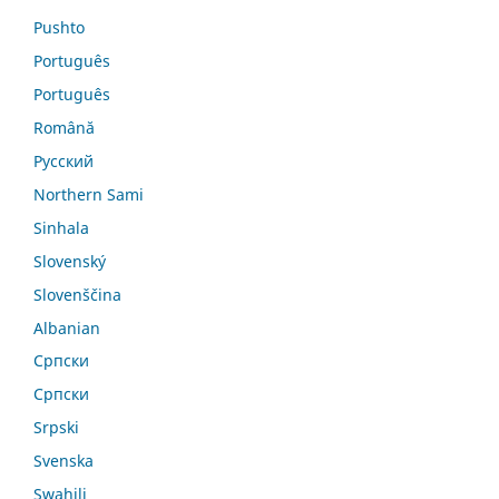
Pushto
Português
Português
Română
Русский
Northern Sami
Sinhala
Slovenský
Slovenščina
Albanian
Српски
Српски
Srpski
Svenska
Swahili