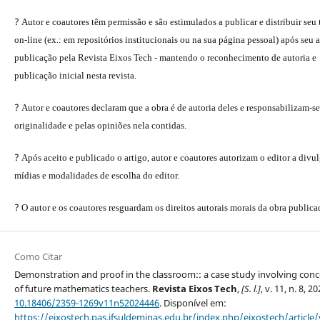
?
Autor e coautores têm permissão e são estimulados a publicar e distribuir seu
on-line (ex.: em repositórios institucionais ou na sua página pessoal) após seu a
publicação pela Revista Eixos Tech - mantendo o reconhecimento de autoria e
publicação inicial nesta revista.
?
Autor e coautores declaram que a obra é de autoria deles e responsabilizam-se
originalidade e pelas opiniões nela contidas.
?
Após aceito e publicado o artigo, autor e coautores autorizam o editor a divu
mídias e modalidades de escolha do editor.
?
O autor e os coautores resguardam os direitos autorais morais da obra publica
Como Citar
Demonstration and proof in the classroom:: a case study involving con
of future mathematics teachers.
Revista Eixos Tech
,
[S. l.]
, v. 11, n. 8, 2
10.18406/2359-1269v11n52024446
. Disponível em:
https://eixostech.pas.ifsuldeminas.edu.br/index.php/eixostech/article