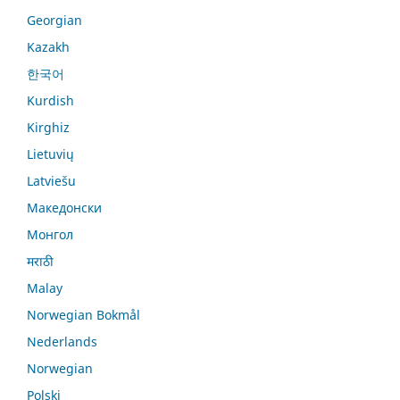
Georgian
Kazakh
한국어
Kurdish
Kirghiz
Lietuvių
Latviešu
Македонски
Монгол
मराठी
Malay
Norwegian Bokmål
Nederlands
Norwegian
Polski