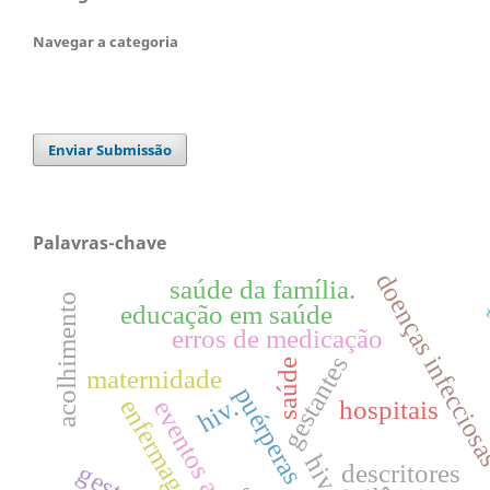
Navegar a categoria
Enviar Submissão
Palavras-chave
doenças infeccio
saúde da família.
acolhimento
con
educação em saúde
erros de medicação
gestantes
saúde
maternidade
puérperas
hiv.
enfermagem
hospitais
eventos adversos
hiv
descritores