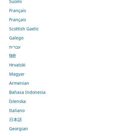
Suomi
Français
Français
Scottish Gaelic
Galego
עברית
हिंदी
Hrvatski
Magyar
Armenian
Bahasa Indonesia
Íslenska
Italiano
日本語
Georgian