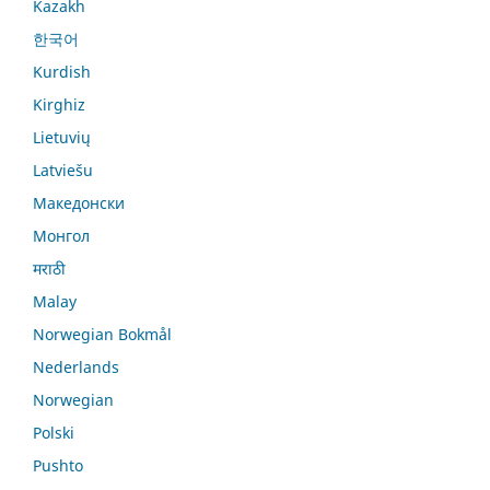
Kazakh
한국어
Kurdish
Kirghiz
Lietuvių
Latviešu
Македонски
Монгол
मराठी
Malay
Norwegian Bokmål
Nederlands
Norwegian
Polski
Pushto