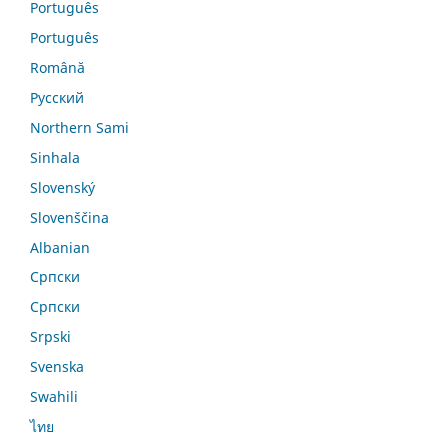
Português
Português
Română
Русский
Northern Sami
Sinhala
Slovenský
Slovenščina
Albanian
Српски
Српски
Srpski
Svenska
Swahili
ไทย