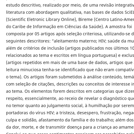
estudo descritivo, realizado por meio, de uma revisão integrati
literatura com abordagem qualitativa, nas bases de dados SciE
(Scientific Eletronic Library Online), Bireme (Centro Latino-Ame
do Caribe de Informação em Ciências da Saúde). A amostra foi
composta por 05 artigos após seleção criteriosa, utilizando-se 
seguintes descritores: “aleitamento materno; HIV; saúde da mu
além de critérios de inclusão (artigos publicados nos últimos 1
relacionados ao tema e escritos em língua portuguesa) e exclu
(artigos repetidos em mais de uma base de dados, artigos que
leitura minuciosa tenha-se identificado que não eram compatí
o tema). Os artigos foram submetidos à análise conteúdo, temá
com seleção de citações, descrições ou conceitos de interesse 
ao tema. Os elementos forem descritos em categorias que diz
respeito, essencialmente, ao receio de revelar o diagnóstico qu
no temor quanto ao julgamento social, à humilhação por serem
portadoras do vírus HIV; a tristeza, desespero, frustração, nega
culpa e solidão, afastamento da família e do trabalho; além do
da dor, morte, e de transmitir doença para a criança ao amame