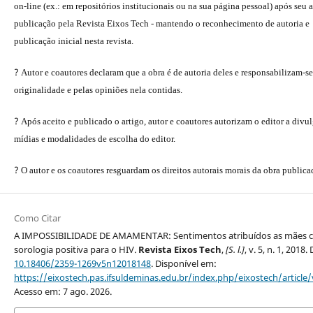
on-line (ex.: em repositórios institucionais ou na sua página pessoal) após seu a
publicação pela Revista Eixos Tech - mantendo o reconhecimento de autoria e
publicação inicial nesta revista.
?
Autor e coautores declaram que a obra é de autoria deles e responsabilizam-se
originalidade e pelas opiniões nela contidas.
?
Após aceito e publicado o artigo, autor e coautores autorizam o editor a divu
mídias e modalidades de escolha do editor.
?
O autor e os coautores resguardam os direitos autorais morais da obra publica
Como Citar
A IMPOSSIBILIDADE DE AMAMENTAR: Sentimentos atribuídos as mães 
sorologia positiva para o HIV.
Revista Eixos Tech
,
[S. l.]
, v. 5, n. 1, 2018.
10.18406/2359-1269v5n12018148
. Disponível em:
https://eixostech.pas.ifsuldeminas.edu.br/index.php/eixostech/article
Acesso em: 7 ago. 2026.