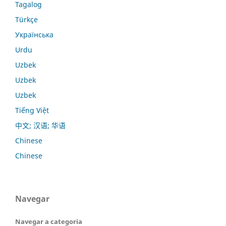
Tagalog
Türkçe
Українська
Urdu
Uzbek
Uzbek
Uzbek
Tiếng Việt
中文; 汉语; 华语
Chinese
Chinese
Navegar
Navegar a categoria