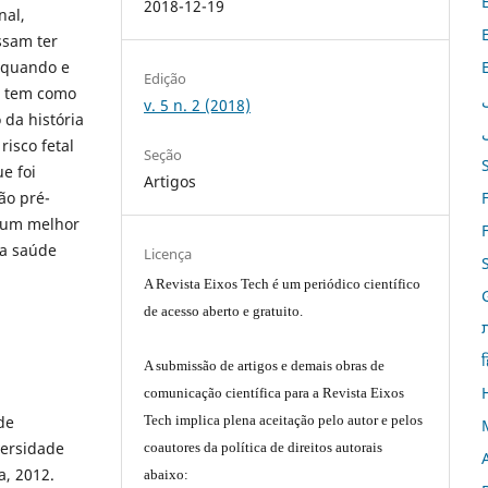
2018-12-19
nal,
ssam ter
, quando e
Edição
is tem como
v. 5 n. 2 (2018)
 da história
isco fetal
Seção
e foi
Artigos
ão pré-
 um melhor
na saúde
Licença
A Revista Eixos Tech é um periódico científico
de acesso aberto e gratuito.
ह
A submissão de artigos e demais obras de
comunicação científica para a Revista Eixos
de
Tech implica plena aceitação pelo autor e pelos
versidade
coautores da política de direitos autorais
, 2012.
abaixo: