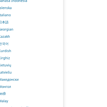
Bahasa Indonesia
Íslenska
Italiano
日本語
Georgian
Kazakh
한국어
Kurdish
Kirghiz
Lietuvių
Latviešu
Македонски
Монгол
राठी
Malay