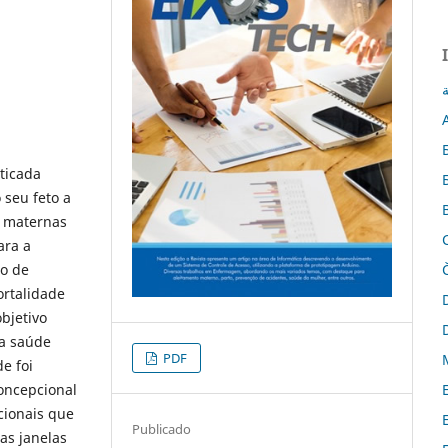
ة
ticada
seu feto a
s maternas
ara a
to de
ortalidade
bjetivo
na saúde
PDF
e foi
concepcional
cionais que
Publicado
as janelas