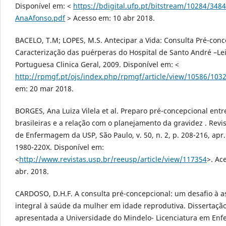
Disponível em: <
https://bdigital.ufp.pt/bitstream/10284/3484
AnaAfonso.pdf
> Acesso em: 10 abr 2018.
BACELO, T.M; LOPES, M.S. Antecipar a Vida: Consulta Pré-conc
Caracterização das puérperas do Hospital de Santo André –Lei
Portuguesa Clinica Geral, 2009. Disponível em: <
http://rpmgf.pt/ojs/index.php/rpmgf/article/view/10586/103
em: 20 mar 2018.
BORGES, Ana Luiza Vilela et al. Preparo pré-concepcional ent
brasileiras e a relação com o planejamento da gravidez . Revi
de Enfermagem da USP, São Paulo, v. 50, n. 2, p. 208-216, apr
1980-220X. Disponível em:
<
http://www.revistas.usp.br/reeusp/article/view/117354
>. Ac
abr. 2018.
CARDOSO, D.H.F. A consulta pré-concepcional: um desafio à a
integral à saúde da mulher em idade reprodutiva. Dissertaçã
apresentada a Universidade do Mindelo- Licenciatura em En