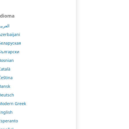
Idioma
العربي
Azerbaijani
Беларуская
Български
Bosnian
Català
Čeština
Dansk
Deutsch
Modern Greek
English
Esperanto