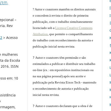
/7/T-
? Autor e coautores mantêm os direitos autorais
e concedem à revista o direito de primeira
epcional –
publicação, com o trabalho simultaneamente
ria. Rev
licenciado sob a
Licença Creative Commons
Attribution
, que permite o compartilhamento
22
> Acesso
do trabalho com reconhecimento da autoria e
publicação inicial nesta revista.
re mulheres
?
Autor e coautores têm permissão e são
sta da Escola
estimulados a publicar e distribuir seu trabalho
. 2016. ISSN
on-line (ex.: em repositórios institucionais ou
na sua página pessoal) após seu aceite e
esso em: 10
publicação pela Revista Eixos Tech - mantendo
o reconhecimento de autoria e publicação
ssistência
inicial nesta revista.
म
o
?
Autor e coautores declaram que a obra é de
fermagem,