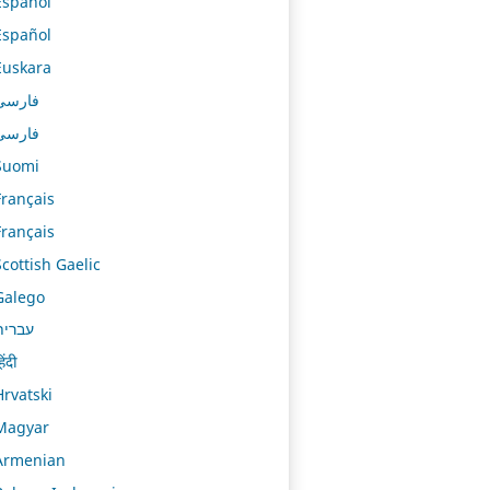
Español
Español
Euskara
فارسی
فارسی
Suomi
Français
Français
Scottish Gaelic
Galego
עברית
िंदी
Hrvatski
Magyar
Armenian