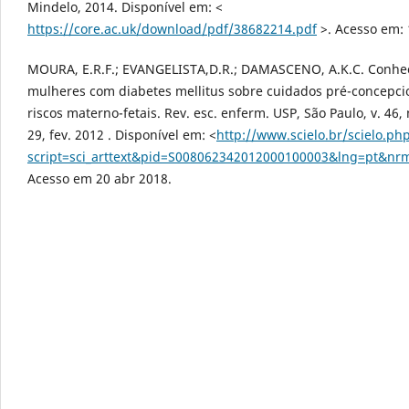
Mindelo, 2014. Disponível em: <
https://core.ac.uk/download/pdf/38682214.pdf
>. Acesso em: 
MOURA, E.R.F.; EVANGELISTA,D.R.; DAMASCENO, A.K.C. Conhe
mulheres com diabetes mellitus sobre cuidados pré-concepci
riscos materno-fetais. Rev. esc. enferm. USP, São Paulo, v. 46, n
29, fev. 2012 . Disponível em: <
http://www.scielo.br/scielo.ph
script=sci_arttext&pid=S008062342012000100003&lng=pt&nr
Acesso em 20 abr 2018.