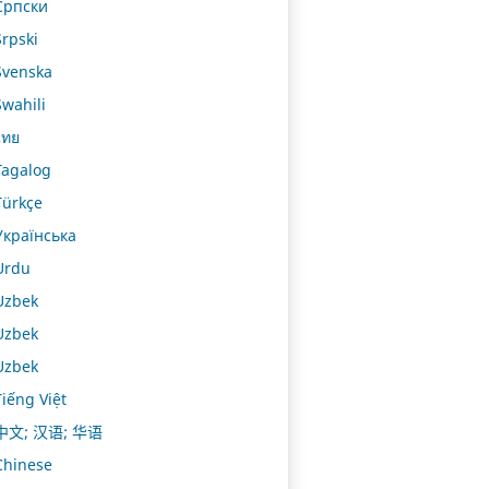
Српски
Srpski
Svenska
Swahili
ไทย
Tagalog
Türkçe
Українська
Urdu
Uzbek
Uzbek
Uzbek
Tiếng Việt
中文; 汉语; 华语
Chinese