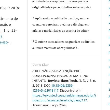
autoria deles e responsabilizam-se por sua
10 abr 2018.
originalidade e pelas opiniões nela contidas.
?
cimento de
Após aceito e publicado o artigo, autor e
onais e
coautores autorizam o editor a divulgar em
. 1, p. 22-
mídias e modalidades de escolha do editor.
p?
?
m=iso
>.
O autor e os coautores resguardam os direitos
autorais morais da obra publicada.
Como Citar
A RELEVÂNCIA DA ATENÇÃO PRÉ-
CONCEPCIONAL NA SAÚDE MATERNO
INFANTIL.
Revista Eixos Tech
,
[S. l.]
, v. 5, n.
2, 2018. DOI:
10.18406/2359-
1269v5n22018117
. Disponível em:
https://eixostech.pas.ifsuldeminas.edu.br/i
ndex.php/eixostech/article/view/117
.
Acesso em: 8 ago. 2026.