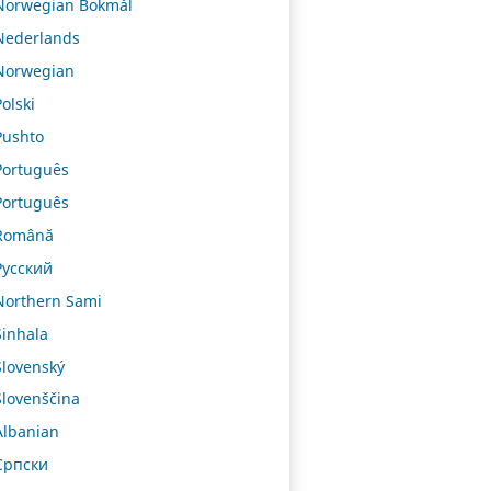
Norwegian Bokmål
Nederlands
Norwegian
Polski
Pushto
Português
Português
Română
Русский
Northern Sami
Sinhala
Slovenský
Slovenščina
Albanian
Српски