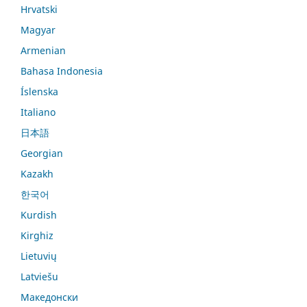
Hrvatski
Magyar
Armenian
Bahasa Indonesia
Íslenska
Italiano
日本語
Georgian
Kazakh
한국어
Kurdish
Kirghiz
Lietuvių
Latviešu
Македонски