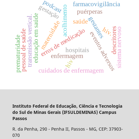
podcast
farmacovigilância
gestação
acolhimento
puérperas
educação em saúde
transmissão vertical.
gestantes
saúde
maternidade
hiv.
descritores
sistema nervoso
erros de medicação
pessoal de saúde
eventos adversos
prematuridade
hospitais
enfermagem
hiv
cuidados de enfermagem
Instituto Federal de Educação, Ciência e Tecnologia
do Sul de Minas Gerais (IFSULDEMINAS) Campus
Passos
R. da Penha, 290 - Penha II, Passos - MG, CEP: 37903-
070