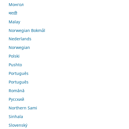
Монгол
मराठी
Malay
Norwegian Bokmål
Nederlands
Norwegian
Polski
Pushto
Português
Português
Română
Русский
Northern Sami
Sinhala
Slovenský