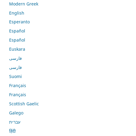
Modern Greek
English
Esperanto
Español
Español
Euskara
فارسی
فارسی
Suomi
Français
Français
Scottish Gaelic
Galego
עברית
हिंदी