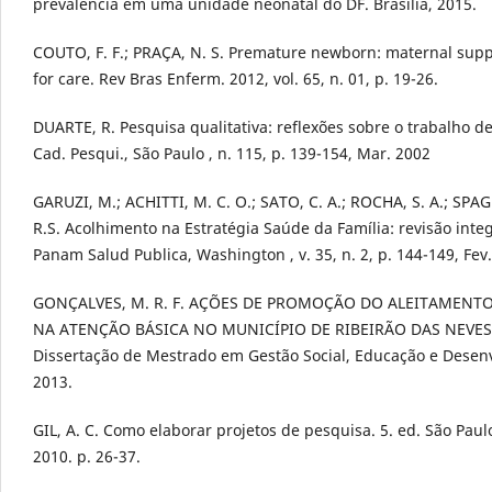
prevalência em uma unidade neonatal do DF. Brasília, 2015.
COUTO, F. F.; PRAÇA, N. S. Premature newborn: maternal sup
for care. Rev Bras Enferm. 2012, vol. 65, n. 01, p. 19-26.
DUARTE, R. Pesquisa qualitativa: reflexões sobre o trabalho d
Cad. Pesqui., São Paulo , n. 115, p. 139-154, Mar. 2002
GARUZI, M.; ACHITTI, M. C. O.; SATO, C. A.; ROCHA, S. A.; SP
R.S. Acolhimento na Estratégia Saúde da Família: revisão integ
Panam Salud Publica, Washington , v. 35, n. 2, p. 144-149, Fev
GONÇALVES, M. R. F. AÇÕES DE PROMOÇÃO DO ALEITAMEN
NA ATENÇÃO BÁSICA NO MUNICÍPIO DE RIBEIRÃO DAS NEVES.
Dissertação de Mestrado em Gestão Social, Educação e Desen
2013.
GIL, A. C. Como elaborar projetos de pesquisa. 5. ed. São Paulo
2010. p. 26-37.