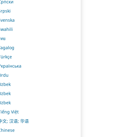
Српски
Srpski
Svenska
Swahili
ไทย
Tagalog
Türkçe
Українська
Urdu
Uzbek
Uzbek
Uzbek
Tiếng Việt
中文; 汉语; 华语
Chinese