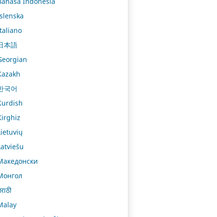
Bahasa Indonesia
Íslenska
Italiano
日本語
Georgian
Kazakh
한국어
Kurdish
Kirghiz
Lietuvių
Latviešu
Македонски
Монгол
राठी
Malay