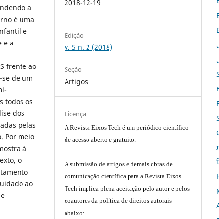
2018-12-19
pondendo a
erno é uma
nfantil e
Edição
e e a
v. 5 n. 2 (2018)
S frente ao
Seção
a-se de um
Artigos
mi-
s todos os
lise dos
Licença
zadas pelas
A Revista Eixos Tech é um periódico científico
o. Por meio
de acesso aberto e gratuito.
 mostra à
exto, o
ह
A submissão de artigos e demais obras de
eitamento
comunicação científica para a Revista Eixos
cuidado ao
Tech implica plena aceitação pelo autor e pelos
de
coautores da política de direitos autorais
abaixo: