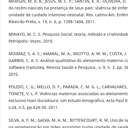
MERIGHI, M. A. B.; JESUS, M. C. P.; SANTIN, K. R.; OLIVEIRA, D.
do recém-nascido na presença de seus pais: vivência de enf
unidade de cuidado intensivo neonatal. Rev. Latino-Am. Enf
Ribeirão Preto, v. 19, n. 6, p. 1398-1404, 2011.
MINAYO, M. C. S. Pesquisa Social: teoria, método e criatividade
Petrópolis: Vozes. 2010.
MOIMAZ, S. A. S.; AMARAL, M. A.; MIOTTO, A. M. M.; COSTA, I. 
GARBIN, C. A. S. Análise qualitativa do aleitamento materno 
software Iramuteq. Revista Saúde e Pesquisa., v. 9, n. 3, pp. 5
2016.
POLIDO, C. G.; MELLO, D. F.; PARADA, C. M. G. L.; CARVALHAES, 
TONETE, V. L. P. Vivências maternas associadas ao aleitamen
exclusivo mais duradouro: um estudo etnográfico. Acta Paul E
v.24, n.5, pp.624-30, 2011.
SILVA, A. F. M.; GAIVA, M. A. M.; BITTENCOURT, R. M. Uso de l
na amamentação por mães assistidas numa unidade de saúde 