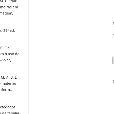
 M. Cuidar
ermeiras em
ermagem,
. 29ª ed.
C. C.;
com o uso do
67-577,
M. A. B. L.;
to materno
nferm.,
actogogos
da família.