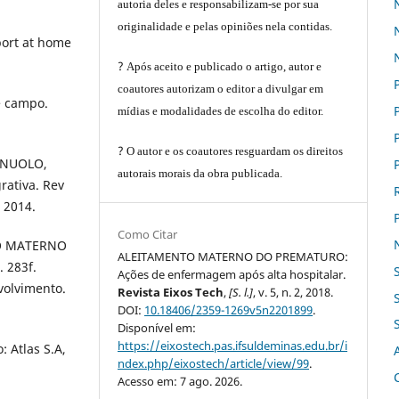
autoria deles e responsabilizam-se por sua
originalidade e pelas opiniões nela contidas.
port at home
?
Após aceito e publicado o artigo, autor e
coautores autorizam o editor a divulgar em
e campo.
mídias e modalidades de escolha do editor.
?
O autor e os coautores resguardam os direitos
AGNUOLO,
autorais morais da obra publicada.
rativa. Rev
. 2014.
Como Citar
TO MATERNO
ALEITAMENTO MATERNO DO PREMATURO:
 283f.
Ações de enfermagem após alta hospitalar.
volvimento.
Revista Eixos Tech
,
[S. l.]
, v. 5, n. 2, 2018.
DOI:
10.18406/2359-1269v5n2201899
.
Disponível em:
https://eixostech.pas.ifsuldeminas.edu.br/i
: Atlas S.A,
ndex.php/eixostech/article/view/99
.
Acesso em: 7 ago. 2026.