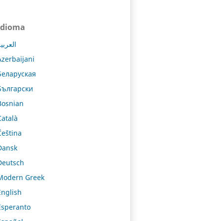
Idioma
العربي
Azerbaijani
Беларуская
Български
Bosnian
Català
Čeština
Dansk
Deutsch
Modern Greek
English
Esperanto