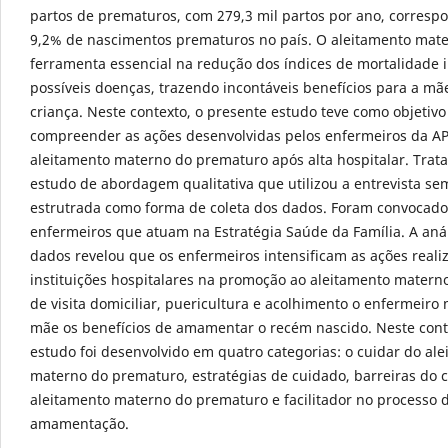
partos de prematuros, com 279,3 mil partos por ano, corres
9,2% de nascimentos prematuros no país. O aleitamento mat
ferramenta essencial na redução dos índices de mortalidade i
possíveis doenças, trazendo incontáveis benefícios para a mã
criança. Neste contexto, o presente estudo teve como objetivo
compreender as ações desenvolvidas pelos enfermeiros da AP
aleitamento materno do prematuro após alta hospitalar. Trat
estudo de abordagem qualitativa que utilizou a entrevista se
estrutrada como forma de coleta dos dados. Foram convocado
enfermeiros que atuam na Estratégia Saúde da Família. A aná
dados revelou que os enfermeiros intensificam as ações reali
instituições hospitalares na promoção ao aleitamento matern
de visita domiciliar, puericultura e acolhimento o enfermeiro
mãe os benefícios de amamentar o recém nascido. Neste cont
estudo foi desenvolvido em quatro categorias: o cuidar do al
materno do prematuro, estratégias de cuidado, barreiras do 
aleitamento materno do prematuro e facilitador no processo 
amamentação.