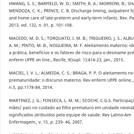
HWANG, S. S.; BARFIELD, W. D.; SMITH, R. A.; MORROW, B.; S
MENDOZA, C. K.; PRINCE, C. B. Discharge timing, outpatient f
and home care of late-preterm and early-term infants. Rev. Pe
2013, vol. 132, n. 01, p. 101-108.
MACEDO, M. D. S.; TORQUATO, I. M. B.; TRIGUEIRO, J. S.; AL
A. M.; PINTO, M. B., NOGUEIRA, M. F. Aleitamento materno: id
a prática, benefícios e os fatores de risco para o desmame pr
enferm UFPE on line., Recife, 9(supl. 1):414-23, jan., 2015.
MACIEL, I. V. L.; ALMEIDA, C. S.; BRAGA, P. P. O aleitamento no
prematuridade: o discurso materno. Rev enferm UFPE online., R
n.5, pp.1178-84, 2014.
MARTINEZ, J. G.; FONSECA, L. M. M.; SCOCHI, C.G.S. Participaç
mães/ pais no cuidado ao filho prematuro em unidade neonat
significados atribuídos pela equipe de saúde. Rev Latino-Am
Enfermagem., v. 15, p. 239- 46, 2007.