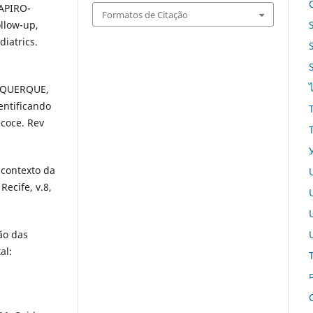
HAPIRO-
Formatos de Citação
ollow-up,
diatrics.
BUQUERQUE,
entificando
ecoce. Rev
 contexto da
ecife, v.8,
ão das
al: