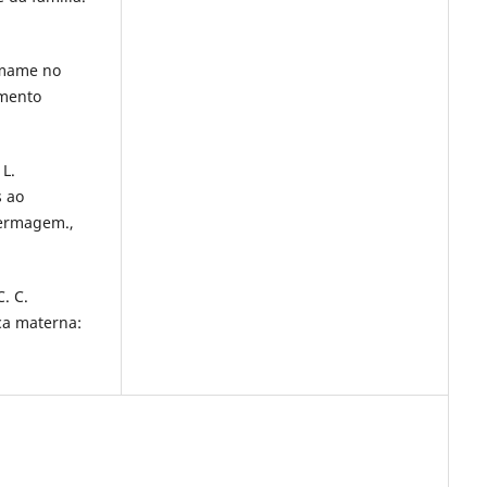
esmame no
imento
 L.
s ao
fermagem.,
C. C.
ca materna: