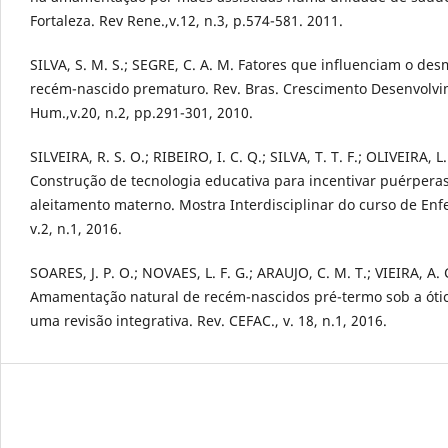
Fortaleza. Rev Rene.,v.12, n.3, p.574-581. 2011.
SILVA, S. M. S.; SEGRE, C. A. M. Fatores que influenciam o d
recém-nascido prematuro. Rev. Bras. Crescimento Desenvolv
Hum.,v.20, n.2, pp.291-301, 2010.
SILVEIRA, R. S. O.; RIBEIRO, I. C. Q.; SILVA, T. T. F.; OLIVEIRA, L.
Construção de tecnologia educativa para incentivar puérpera
aleitamento materno. Mostra Interdisciplinar do curso de En
v.2, n.1, 2016.
SOARES, J. P. O.; NOVAES, L. F. G.; ARAUJO, C. M. T.; VIEIRA, A. 
Amamentação natural de recém-nascidos pré-termo sob a óti
uma revisão integrativa. Rev. CEFAC., v. 18, n.1, 2016.