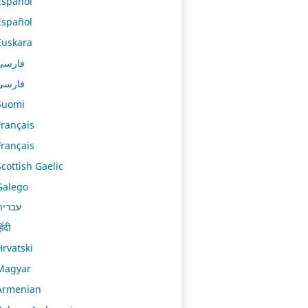
Español
Español
Euskara
فارسی
فارسی
Suomi
Français
Français
Scottish Gaelic
Galego
עברית
िंदी
Hrvatski
Magyar
Armenian