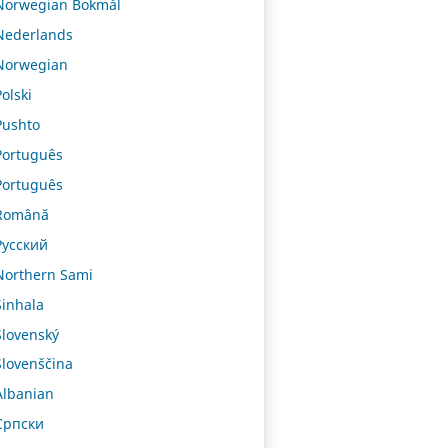
Norwegian Bokmål
Nederlands
Norwegian
Polski
Pushto
Português
Português
Română
Русский
Northern Sami
Sinhala
Slovenský
Slovenščina
Albanian
Српски