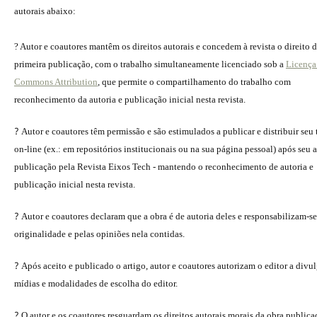
autorais abaixo:
? Autor e coautores mantêm os direitos autorais e concedem à revista o direito 
primeira publicação, com o trabalho simultaneamente licenciado sob a
Licença
Commons Attribution
, que permite o compartilhamento do trabalho com
reconhecimento da autoria e publicação inicial nesta revista.
?
Autor e coautores têm permissão e são estimulados a publicar e distribuir seu
on-line (ex.: em repositórios institucionais ou na sua página pessoal) após seu a
publicação pela Revista Eixos Tech - mantendo o reconhecimento de autoria e
publicação inicial nesta revista.
?
Autor e coautores declaram que a obra é de autoria deles e responsabilizam-se
originalidade e pelas opiniões nela contidas.
?
Após aceito e publicado o artigo, autor e coautores autorizam o editor a divu
mídias e modalidades de escolha do editor.
?
O autor e os coautores resguardam os direitos autorais morais da obra publica