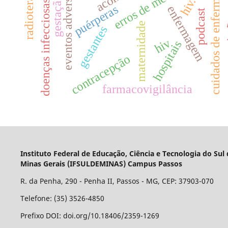
cuidados de enfermagem
erros de medicação
transm
radioterapia.
eventos adversos
gestação
hiv.
doenças infecciosas
puérperas
enfermagem
podcast
maternidade
gestantes
hiv
hospitais
contracepção
farmacovigilância
Instituto Federal de Educação, Ciência e Tecnologia do Sul
Minas Gerais (IFSULDEMINAS) Campus Passos
R. da Penha, 290 - Penha II, Passos - MG, CEP: 37903-070
Telefone: (35) 3526-4850
Prefixo DOI: doi.org/10.18406/2359-1269