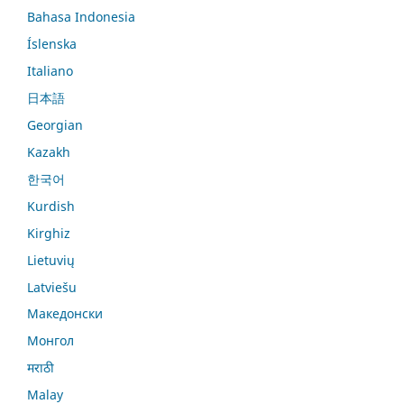
Bahasa Indonesia
Íslenska
Italiano
日本語
Georgian
Kazakh
한국어
Kurdish
Kirghiz
Lietuvių
Latviešu
Македонски
Монгол
मराठी
Malay