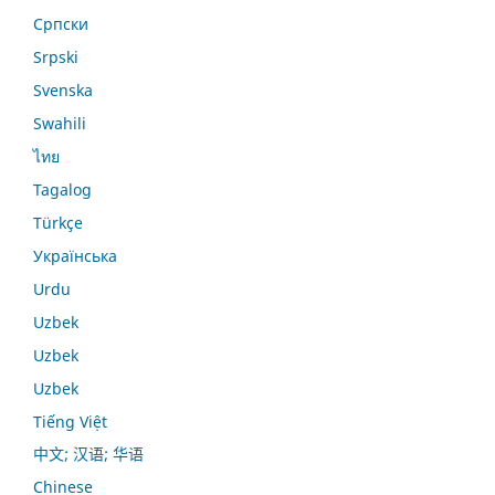
Српски
Srpski
Svenska
Swahili
ไทย
Tagalog
Türkçe
Українська
Urdu
Uzbek
Uzbek
Uzbek
Tiếng Việt
中文; 汉语; 华语
Chinese