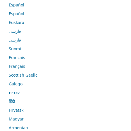
Español
Español
Euskara
فارسی
فارسی
Suomi
Français
Français
Scottish Gaelic
Galego
עברית
हिंदी
Hrvatski
Magyar
Armenian