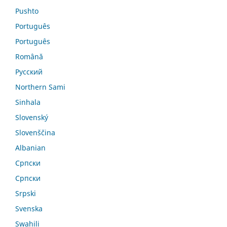
Pushto
Português
Português
Română
Русский
Northern Sami
Sinhala
Slovenský
Slovenščina
Albanian
Српски
Српски
Srpski
Svenska
Swahili