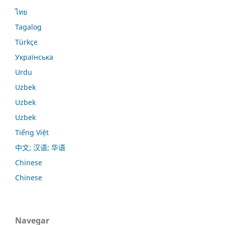
ไทย
Tagalog
Türkçe
Українська
Urdu
Uzbek
Uzbek
Uzbek
Tiếng Việt
中文; 汉语; 华语
Chinese
Chinese
Navegar