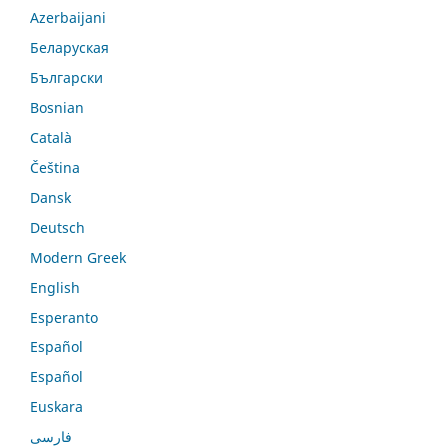
Azerbaijani
Беларуская
Български
Bosnian
Català
Čeština
Dansk
Deutsch
Modern Greek
English
Esperanto
Español
Español
Euskara
فارسی