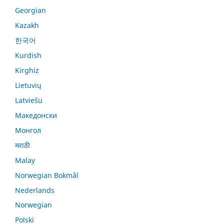
Georgian
Kazakh
한국어
Kurdish
Kirghiz
Lietuvių
Latviešu
Македонски
Монгол
मराठी
Malay
Norwegian Bokmål
Nederlands
Norwegian
Polski