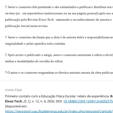
?
Autor e coautores têm permissão e são estimulados a publicar e distribuir seu
on-line (ex.: em repositórios institucionais ou na sua página pessoal) após seu a
publicação pela Revista Eixos Tech - mantendo o reconhecimento de autoria e
publicação inicial nesta revista.
?
Autor e coautores declaram que a obra é de autoria deles e responsabilizam-se
originalidade e pelas opiniões nela contidas.
?
Após aceito e publicado o artigo, autor e coautores autorizam o editor a divu
mídias e modalidades de escolha do editor.
?
O autor e os coautores resguardam os direitos autorais morais da obra publica
Como Citar
Primeiro contato com a Educação Física Escolar: relato de experiência.
R
Eixos Tech
,
[S. l.]
, v. 12, n. 4, 2026. DOI:
10.18406/2359-1269v12n4202575
Disponível em:
https://eixostech.pas.ifsuldeminas.edu.br/index.php/eixostech/article