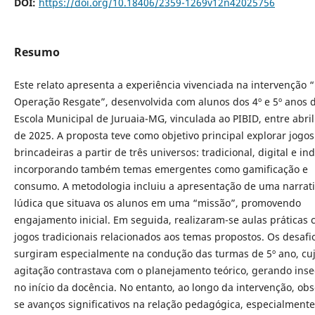
DOI:
https://doi.org/10.18406/2359-1269v12n42025756
Resumo
Este relato apresenta a experiência vivenciada na intervenção 
Operação Resgate”, desenvolvida com alunos dos 4º e 5º anos 
Escola Municipal de Juruaia-MG, vinculada ao PIBID, entre abril
de 2025. A proposta teve como objetivo principal explorar jogos
brincadeiras a partir de três universos: tradicional, digital e in
incorporando também temas emergentes como gamificação e
consumo. A metodologia incluiu a apresentação de uma narrat
lúdica que situava os alunos em uma “missão”, promovendo
engajamento inicial. Em seguida, realizaram-se aulas práticas
jogos tradicionais relacionados aos temas propostos. Os desafi
surgiram especialmente na condução das turmas de 5º ano, cu
agitação contrastava com o planejamento teórico, gerando ins
no início da docência. No entanto, ao longo da intervenção, ob
se avanços significativos na relação pedagógica, especialmente 