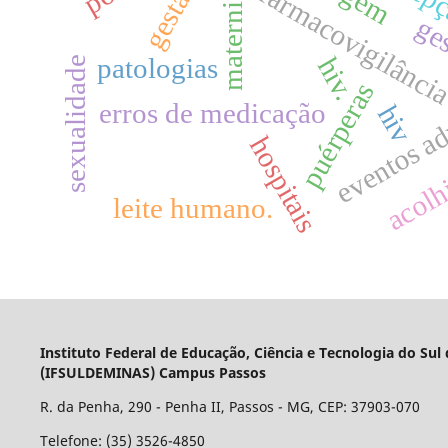
maternidade
farmacovigilânci
ge
hiv.
patologias
sexualidade
puérperas
eventos a
erros de medicação
hiv
hospitais
acolh
leite humano.
Instituto Federal de Educação, Ciência e Tecnologia do Sul
(IFSULDEMINAS) Campus Passos
R. da Penha, 290 - Penha II, Passos - MG, CEP: 37903-070
Telefone: (35) 3526-4850