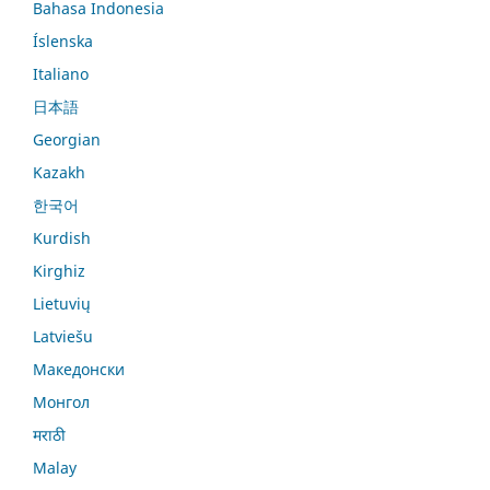
Bahasa Indonesia
Íslenska
Italiano
日本語
Georgian
Kazakh
한국어
Kurdish
Kirghiz
Lietuvių
Latviešu
Македонски
Монгол
मराठी
Malay