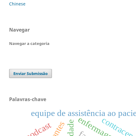
Chinese
Navegar
Navegar a categoria
Enviar Submissão
Palavras-chave
equipe de assistência ao paci
enfermagem
contracep
gestantes
podcast