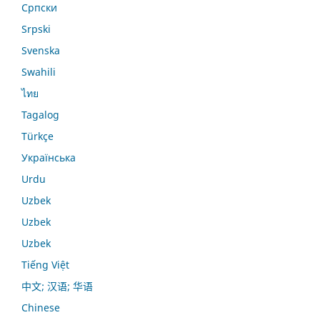
Српски
Srpski
Svenska
Swahili
ไทย
Tagalog
Türkçe
Українська
Urdu
Uzbek
Uzbek
Uzbek
Tiếng Việt
中文; 汉语; 华语
Chinese