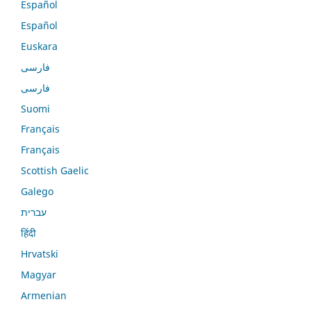
Español
Español
Euskara
فارسی
فارسی
Suomi
Français
Français
Scottish Gaelic
Galego
עברית
हिंदी
Hrvatski
Magyar
Armenian