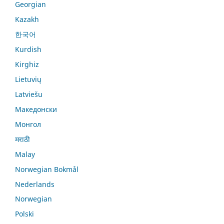
Georgian
Kazakh
한국어
Kurdish
Kirghiz
Lietuvių
Latviešu
Македонски
Монгол
मराठी
Malay
Norwegian Bokmål
Nederlands
Norwegian
Polski