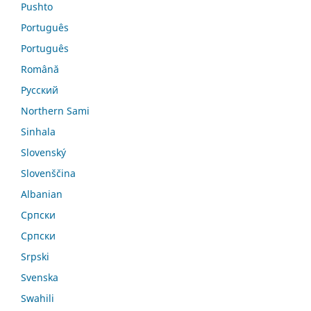
Pushto
Português
Português
Română
Русский
Northern Sami
Sinhala
Slovenský
Slovenščina
Albanian
Српски
Српски
Srpski
Svenska
Swahili