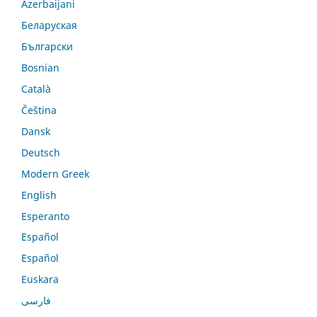
Azerbaijani
Беларуская
Български
Bosnian
Català
Čeština
Dansk
Deutsch
Modern Greek
English
Esperanto
Español
Español
Euskara
فارسی