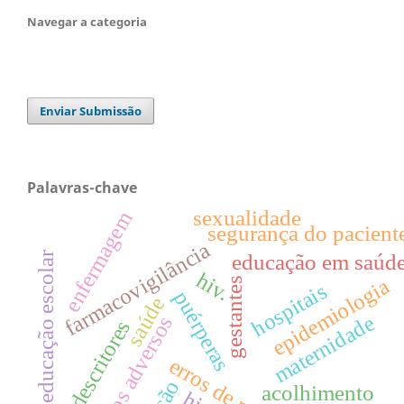
Navegar a categoria
Enviar Submissão
Palavras-chave
sexualidade
enfermagem
segurança do pacient
farmacovigilância
educação escolar
educação em saúd
hiv.
epidemiologia
gestantes
hospitais
int
puérperas
saúde
maternidade
eventos adversos
descritores
acolhimento