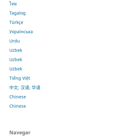
ไทย
Tagalog
Türkçe
Українська
Urdu
Uzbek
Uzbek
Uzbek
Tiếng Việt
中文; 汉语; 华语
Chinese
Chinese
Navegar