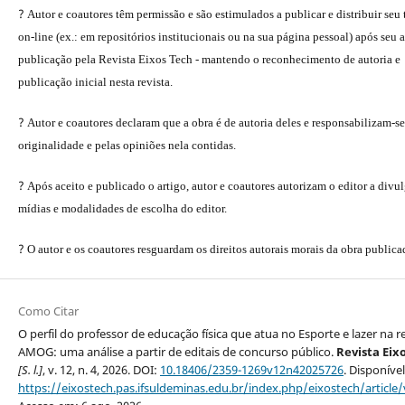
?
Autor e coautores têm permissão e são estimulados a publicar e distribuir seu
on-line (ex.: em repositórios institucionais ou na sua página pessoal) após seu a
publicação pela Revista Eixos Tech - mantendo o reconhecimento de autoria e
publicação inicial nesta revista.
?
Autor e coautores declaram que a obra é de autoria deles e responsabilizam-se
originalidade e pelas opiniões nela contidas.
?
Após aceito e publicado o artigo, autor e coautores autorizam o editor a divu
mídias e modalidades de escolha do editor.
?
O autor e os coautores resguardam os direitos autorais morais da obra publica
Como Citar
O perfil do professor de educação física que atua no Esporte e lazer na r
AMOG: uma análise a partir de editais de concurso público.
Revista Eix
[S. l.]
, v. 12, n. 4, 2026. DOI:
10.18406/2359-1269v12n42025726
. Disponíve
https://eixostech.pas.ifsuldeminas.edu.br/index.php/eixostech/article