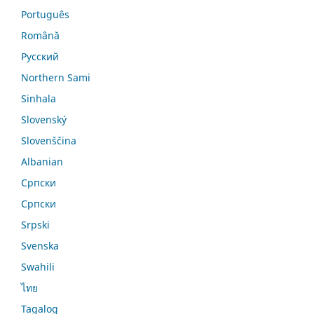
Português
Română
Русский
Northern Sami
Sinhala
Slovenský
Slovenščina
Albanian
Српски
Српски
Srpski
Svenska
Swahili
ไทย
Tagalog