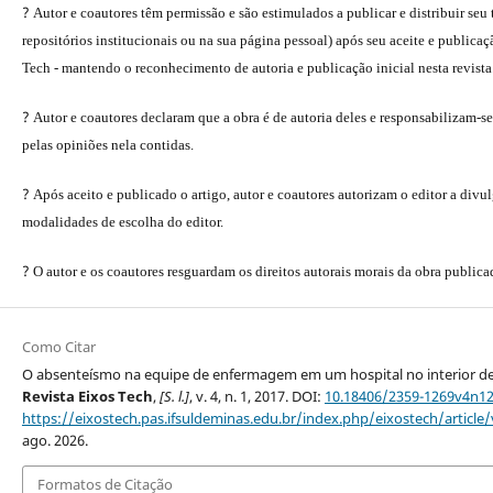
?
Autor e coautores têm permissão e são estimulados a publicar e distribuir seu 
repositórios institucionais ou na sua página pessoal) após seu aceite e publica
Tech - mantendo o reconhecimento de autoria e publicação inicial nesta revista
?
Autor e coautores declaram que a obra é de autoria deles e responsabilizam-se
pelas opiniões nela contidas.
?
Após aceito e publicado o artigo, autor e coautores autorizam o editor a divu
modalidades de escolha do editor.
?
O autor e os coautores resguardam os direitos autorais morais da obra publica
Como Citar
O absenteísmo na equipe de enfermagem em um hospital no interior de
Revista Eixos Tech
,
[S. l.]
, v. 4, n. 1, 2017. DOI:
10.18406/2359-1269v4n1
https://eixostech.pas.ifsuldeminas.edu.br/index.php/eixostech/article
ago. 2026.
Formatos de Citação