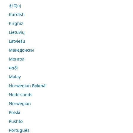
한국어
Kurdish
Kirghiz
Lietuvių
Latviešu
Македонски
Монгол
मराठी
Malay
Norwegian Bokmål
Nederlands
Norwegian
Polski
Pushto
Português