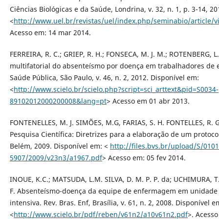
Ciências Biológicas e da Saúde, Londrina, v. 32, n. 1, p. 3-14, 2
<
http://www.uel.br/revistas/uel/index.php/seminabio/article/v
Acesso em: 14 mar 2014.
FERREIRA, R. C.; GRIEP, R. H.; FONSECA, M. J. M.; ROTENBERG, 
multifatorial do absenteísmo por doença em trabalhadores de
Saúde Pública, São Paulo, v. 46, n. 2, 2012. Disponível em:
<
http://www.scielo.br/scielo.php?script=sci_arttext&pid=S0034-
89102012000200008&lang=pt
> Acesso em 01 abr 2013.
FONTENELLES, M. J. SIMÕES, M.G, FARIAS, S. H. FONTELLES, R. G
Pesquisa Científica: Diretrizes para a elaboração de um protoco
Belém, 2009. Disponível em: <
http://files.bvs.br/upload/S/0101
5907/2009/v23n3/a1967.pdf
> Acesso em: 05 fev 2014.
INOUE, K.C.; MATSUDA, L.M. SILVA, D. M. P. P. da; UCHIMURA, T.
F. Absenteísmo-doença da equipe de enfermagem em unidade 
intensiva. Rev. Bras. Enf, Brasília, v. 61, n. 2, 2008. Disponível e
<
http://www.scielo.br/pdf/reben/v61n2/a10v61n2.pdf
>. Acess