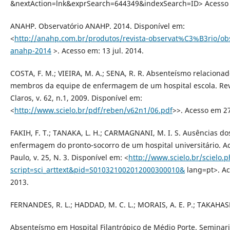
&nextAction=lnk&exprSearch=644349&indexSearch=ID> Acesso
ANAHP. Observatório ANAHP. 2014. Disponível em:
<
http://anahp.com.br/produtos/revista-observat%C3%B3rio/o
anahp-2014
>. Acesso em: 13 jul. 2014.
COSTA, F. M.; VIEIRA, M. A.; SENA, R. R. Absenteísmo relaciona
membros da equipe de enfermagem de um hospital escola. Rev.
Claros, v. 62, n.1, 2009. Disponível em:
<
http://www.scielo.br/pdf/reben/v62n1/06.pdf
>>. Acesso em 2
FAKIH, F. T.; TANAKA, L. H.; CARMAGNANI, M. I. S. Ausências d
enfermagem do pronto-socorro de um hospital universitário. Ac
Paulo, v. 25, N. 3. Disponível em: <
http://www.scielo.br/scielo.
script=sci_arttext&pid=S010321002012000300010&
lang=pt>. Ac
2013.
FERNANDES, R. L.; HADDAD, M. C. L.; MORAIS, A. E. P.; TAKAHASHI
Absenteísmo em Hospital Filantrópico de Médio Porte. Seminar