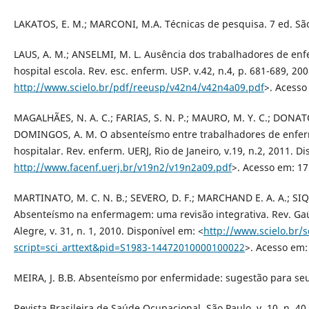
LAKATOS, E. M.; MARCONI, M.A. Técnicas de pesquisa. 7 ed. São 
LAUS, A. M.; ANSELMI, M. L. Ausência dos trabalhadores de 
hospital escola. Rev. esc. enferm. USP. v.42, n.4, p. 681-689, 20
http://www.scielo.br/pdf/reeusp/v42n4/v42n4a09.pdf
>. Acesso
MAGALHÃES, N. A. C.; FARIAS, S. N. P.; MAURO, M. Y. C.; DONATO
DOMINGOS, A. M. O absenteísmo entre trabalhadores de enfe
hospitalar. Rev. enferm. UERJ, Rio de Janeiro, v.19, n.2, 2011. D
http://www.facenf.uerj.br/v19n2/v19n2a09.pdf
>. Acesso em: 17
MARTINATO, M. C. N. B.; SEVERO, D. F.; MARCHAND E. A. A.; SIQ
Absenteísmo na enfermagem: uma revisão integrativa. Rev. Gaú
Alegre, v. 31, n. 1, 2010. Disponível em: <
http://www.scielo.br/s
script=sci_arttext&pid=S1983-14472010000100022
>. Acesso em:
MEIRA, J. B.B. Absenteísmo por enfermidade: sugestão para seu
Revista Brasileira de Saúde Ocupacional, São Paulo, v. 10, n. 40,