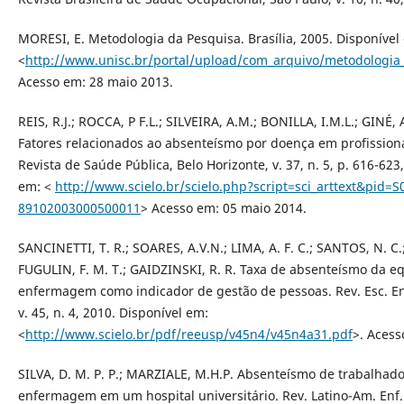
MORESI, E. Metodologia da Pesquisa. Brasília, 2005. Disponível
<
http://www.unisc.br/portal/upload/com_arquivo/metodologia
Acesso em: 28 maio 2013.
REIS, R.J.; ROCCA, P F.L.; SILVEIRA, A.M.; BONILLA, I.M.L.; GINÉ,
Fatores relacionados ao absenteísmo por doença em profissio
Revista de Saúde Pública, Belo Horizonte, v. 37, n. 5, p. 616-623
em: <
http://www.scielo.br/scielo.php?script=sci_arttext&pid=S
89102003000500011
> Acesso em: 05 maio 2014.
SANCINETTI, T. R.; SOARES, A.V.N.; LIMA, A. F. C.; SANTOS, N. C
FUGULIN, F. M. T.; GAIDZINSKI, R. R. Taxa de absenteísmo da e
enfermagem como indicador de gestão de pessoas. Rev. Esc. Enf
v. 45, n. 4, 2010. Disponível em:
<
http://www.scielo.br/pdf/reeusp/v45n4/v45n4a31.pdf
>. Acess
SILVA, D. M. P. P.; MARZIALE, M.H.P. Absenteísmo de trabalhad
enfermagem em um hospital universitário. Rev. Latino-Am. Enf. R