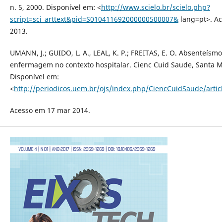
n. 5, 2000. Disponível em: <
http://www.scielo.br/scielo.php?
script=sci_arttext&pid=S010411692000000500007&
lang=pt>. Ac
2013.
UMANN, J.; GUIDO, L. A., LEAL, K. P.; FREITAS, E. O. Absenteísm
enfermagem no contexto hospitalar. Cienc Cuid Saude, Santa Ma
Disponível em:
<
http://periodicos.uem.br/ojs/index.php/CiencCuidSaude/artic
Acesso em 17 mar 2014.