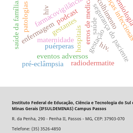
epidemiolog
doenças infeccio
erros de medicação
acolhimento
farmacovigilância
saúde da família.
patologias
segurança do paciente
hiv
podcast
gestantes
saúde
enfermagem
hospitais
gestação
maternidade
hiv.
puérperas
eventos adversos
radiodermatite
pré-eclâmpsia
Instituto Federal de Educação, Ciência e Tecnologia do Sul
Minas Gerais (IFSULDEMINAS) Campus Passos
R. da Penha, 290 - Penha II, Passos - MG, CEP: 37903-070
Telefone: (35) 3526-4850