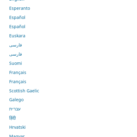
Esperanto
Español
Español
Euskara
فارسی
فارسی
Suomi
Français
Français
Scottish Gaelic
Galego
עברית
हिंदी
Hrvatski
Magyar