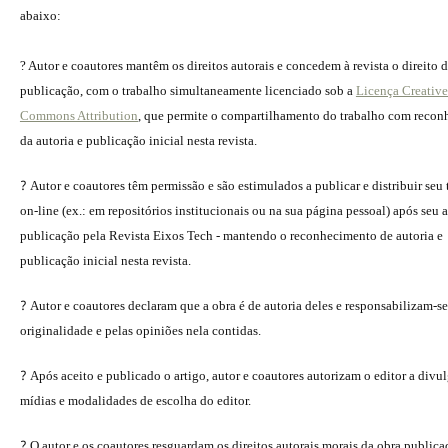
abaixo:
? Autor e coautores mantêm os direitos autorais e concedem à revista o direito 
publicação, com o trabalho simultaneamente licenciado sob a
Licença Creative
Commons Attribution
, que permite o compartilhamento do trabalho com reco
da autoria e publicação inicial nesta revista.
?
Autor e coautores têm permissão e são estimulados a publicar e distribuir seu
on-line (ex.: em repositórios institucionais ou na sua página pessoal) após seu a
publicação pela Revista Eixos Tech - mantendo o reconhecimento de autoria e
publicação inicial nesta revista.
?
Autor e coautores declaram que a obra é de autoria deles e responsabilizam-se
originalidade e pelas opiniões nela contidas.
?
Após aceito e publicado o artigo, autor e coautores autorizam o editor a divu
mídias e modalidades de escolha do editor.
?
O autor e os coautores resguardam os direitos autorais morais da obra publica