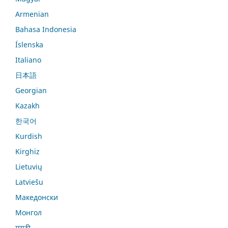
Armenian
Bahasa Indonesia
Íslenska
Italiano
日本語
Georgian
Kazakh
한국어
Kurdish
Kirghiz
Lietuvių
Latviešu
Македонски
Монгол
मराठी