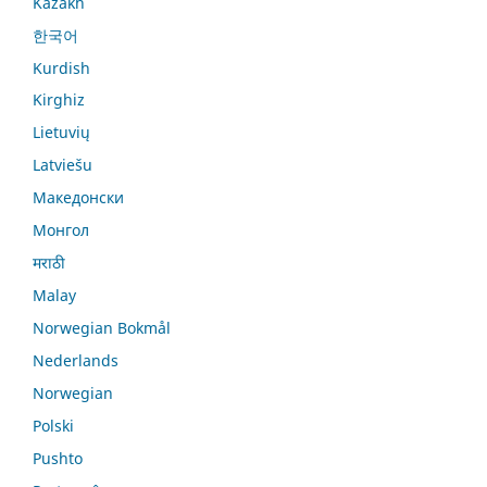
Kazakh
한국어
Kurdish
Kirghiz
Lietuvių
Latviešu
Македонски
Монгол
मराठी
Malay
Norwegian Bokmål
Nederlands
Norwegian
Polski
Pushto