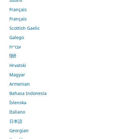
Suomi
Français
Français
Scottish Gaelic
Galego
עברית
हिंदी
Hrvatski
Magyar
Armenian
Bahasa Indonesia
Íslenska
Italiano
日本語
Georgian