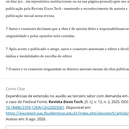
on-line (ex.: em repositórios institucionais ou na sua página pessoal) após seu a
publicação pela Revista Eixos Tech - mantendo o reconhecimento de autoria e
publicação inicial nesta revista.
?
Autor e coautores declaram que a obra é de autoria deles e responsabilizam-se
originalidade e pelas opiniões nela contidas.
?
Após aceito e publicado o artigo, autor e coautores autorizam o editor a divu
mídias e modalidades de escolha do editor.
?
O autor e os coautores resguardam os direitos autorais morais da obra publica
Como Citar
Experiências de extensão no auxílio ao terceiro setor com demanda em
o caso do Festival Fonte.
Revista Eixos Tech
,
[S. l.]
, v. 12, n. 2, 2025. DOI:
10.18406/2359-1269v12n22025561
. Disponível em:
https://eixostech.pas.ifsuldeminas.edu.br/index.php/eixostech/article
Acesso em: 6 ago. 2026.