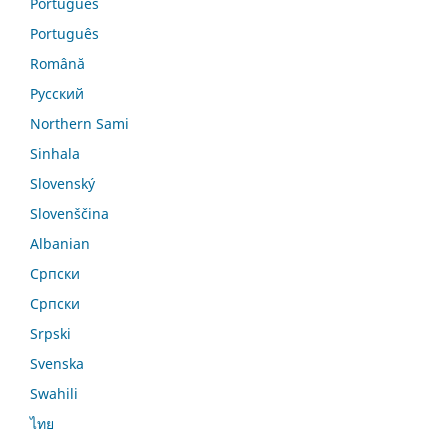
Português
Português
Română
Русский
Northern Sami
Sinhala
Slovenský
Slovenščina
Albanian
Српски
Српски
Srpski
Svenska
Swahili
ไทย