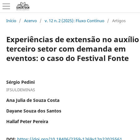
Início
/
Acervo
/
v. 12 n. 2 (2025): Fluxo Contínuo
/
Artigos
Experiências de extensão no auxílio
terceiro setor com demanda em
eventos: o caso do Festival Fonte
Sérgio Pedini
IFSULDEMINAS
Ana Julia de Souza Costa
Dayane Souza dos Santos
Hallaf Peter Pereira
DOI:
https://doi.org/10.18406/2359-1269v12n22025561