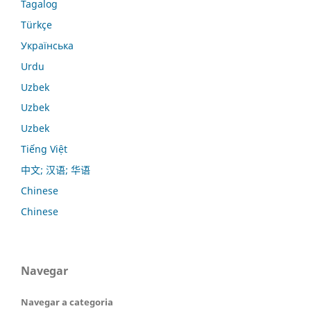
Tagalog
Türkçe
Українська
Urdu
Uzbek
Uzbek
Uzbek
Tiếng Việt
中文; 汉语; 华语
Chinese
Chinese
Navegar
Navegar a categoria