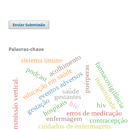
Enviar Submissão
Palavras-chave
acolhimento
sistema imune
farmacovigilância
puérperas
podcast
educação em saúde
eventos adversos
maternidade
transmissão vertical.
saúde
gestantes
gestação
hospitais
hiv.
hiv
erros de medicação
enfermagem
contracepção
cuidados de enfermagem