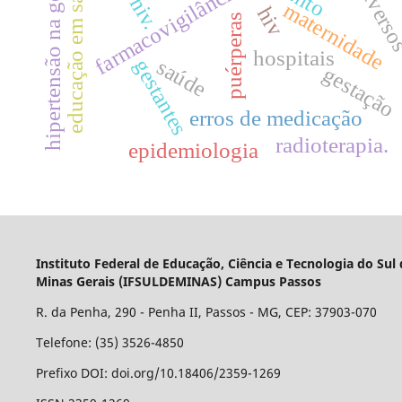
hipertensão na gestação
educação em saúde
farmacovigilância
hiv.
maternidade
hiv
puérperas
hospitais
saúde
gestantes
gestação
erros de medicação
radioterapia.
epidemiologia
Instituto Federal de Educação, Ciência e Tecnologia do Sul
Minas Gerais (IFSULDEMINAS) Campus Passos
R. da Penha, 290 - Penha II, Passos - MG, CEP: 37903-070
Telefone: (35) 3526-4850
Prefixo DOI: doi.org/10.18406/2359-1269