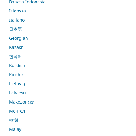
Bahasa Indonesia
Íslenska
Italiano
日本語
Georgian
Kazakh
한국어
Kurdish
Kirghiz
Lietuvių
Latviešu
Македонски
Монгол
मराठी
Malay