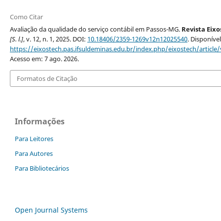
Como Citar
Avaliação da qualidade do serviço contábil em Passos-MG.
Revista Eixo
[S. l.]
, v. 12, n. 1, 2025. DOI:
10.18406/2359-1269v12n12025540
. Disponíve
https://eixostech.pas.ifsuldeminas.edu.br/index.php/eixostech/article
Acesso em: 7 ago. 2026.
Formatos de Citação
Informações
Para Leitores
Para Autores
Para Bibliotecários
Open Journal Systems