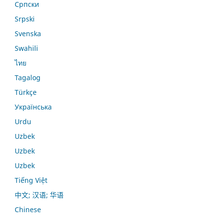
Српски
Srpski
Svenska
Swahili
ไทย
Tagalog
Türkçe
Українська
Urdu
Uzbek
Uzbek
Uzbek
Tiếng Việt
中文; 汉语; 华语
Chinese