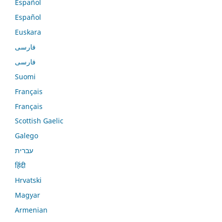
Español
Español
Euskara
فارسی
فارسی
Suomi
Français
Français
Scottish Gaelic
Galego
עברית
हिंदी
Hrvatski
Magyar
Armenian