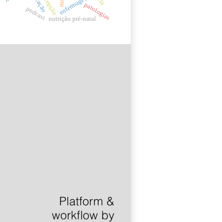
enfermagem
patologias
podcast
nutrição pré-natal