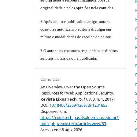
autoria deles e responsabilizam-se por sua
originalidade e pelas opiniões nela contidas.
?
Após aceito e publicado o artigo, autor e
coautores autorizam o editor a divulgar em
mídias e modalidades de escolha do editor.
?
O autor e os coautores resguardam os direitos
autorais morais da obra publicada.
Como Citar
An Overview Over the Open Source
Resources for Web Applications Security.
Revista Eixos Tech
,
[S. l.]
, v. 3, n. 1, 2017.
DOI:
10.18406/2359-1269v3n1201653
.
Disponível em:
https://eixostech.pas.ifsuldeminas.edu.br/i
ndex.php/eixostech/article/view/53
.
Acesso em: 8 ago. 2026.