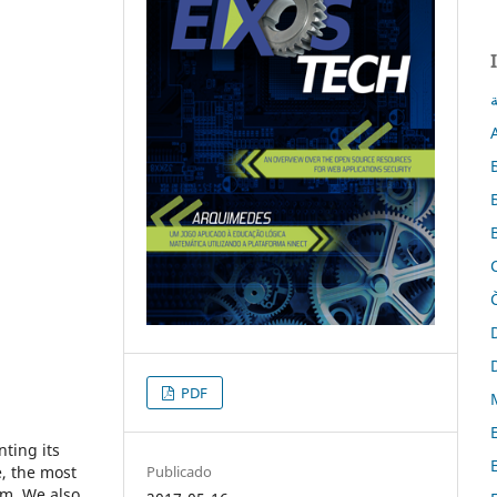
ة
PDF
nting its
Publicado
, the most
em. We also