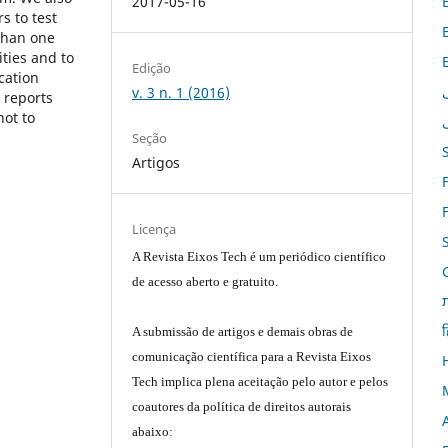
2017-05-16
s to test
than one
ties and to
Edição
cation
v. 3 n. 1 (2016)
 reports
not to
Seção
Artigos
Licença
A Revista Eixos Tech é um periódico científico
de acesso aberto e gratuito.
ह
A submissão de artigos e demais obras de
comunicação científica para a Revista Eixos
Tech implica plena aceitação pelo autor e pelos
coautores da política de direitos autorais
abaixo: