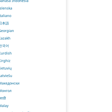
Bahasa Indonesia
Íslenska
Italiano
日本語
Georgian
Kazakh
한국어
Kurdish
Kirghiz
Lietuvių
Latviešu
Македонски
Монгол
राठी
Malay