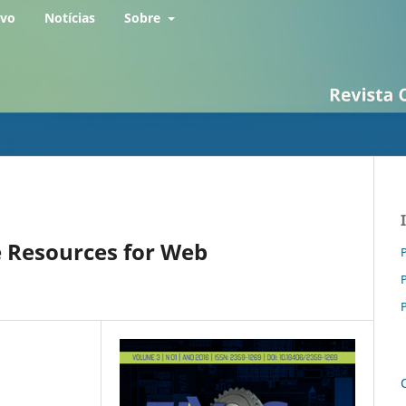
rvo
Notícias
Sobre
 Resources for Web
P
P