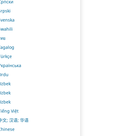
Српски
Srpski
Svenska
Swahili
ไทย
Tagalog
Türkçe
Українська
Urdu
Uzbek
Uzbek
Uzbek
Tiếng Việt
中文; 汉语; 华语
Chinese