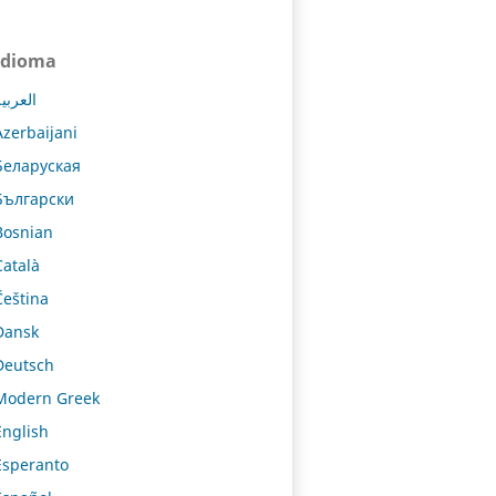
Idioma
العربي
Azerbaijani
Беларуская
Български
Bosnian
Català
Čeština
Dansk
Deutsch
Modern Greek
English
Esperanto