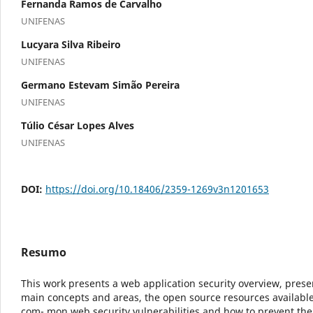
Fernanda Ramos de Carvalho
UNIFENAS
Lucyara Silva Ribeiro
UNIFENAS
Germano Estevam Simão Pereira
UNIFENAS
Túlio César Lopes Alves
UNIFENAS
DOI:
https://doi.org/10.18406/2359-1269v3n1201653
Resumo
This work presents a web application security overview, prese
main concepts and areas, the open source resources available
com- mon web security vulnerabilities and how to prevent th