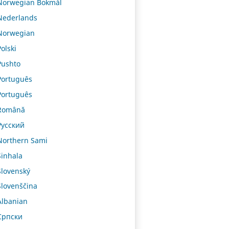
Norwegian Bokmål
Nederlands
Norwegian
Polski
Pushto
Português
Português
Română
Русский
Northern Sami
Sinhala
Slovenský
Slovenščina
Albanian
Српски