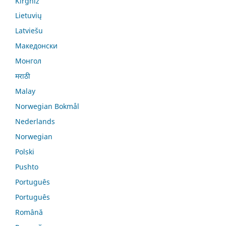
Kirghiz
Lietuvių
Latviešu
Македонски
Монгол
मराठी
Malay
Norwegian Bokmål
Nederlands
Norwegian
Polski
Pushto
Português
Português
Română