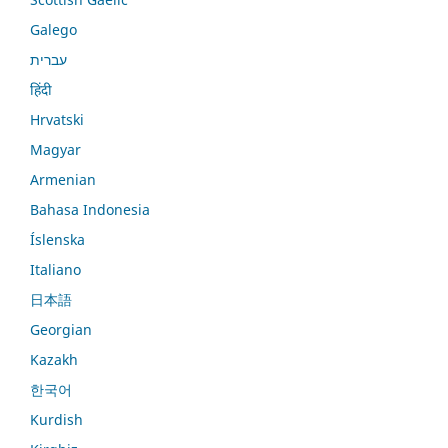
Galego
עברית
हिंदी
Hrvatski
Magyar
Armenian
Bahasa Indonesia
Íslenska
Italiano
日本語
Georgian
Kazakh
한국어
Kurdish