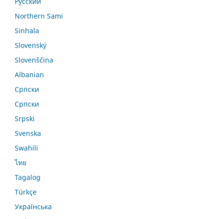
Русский
Northern Sami
Sinhala
Slovenský
Slovenščina
Albanian
Српски
Српски
Srpski
Svenska
Swahili
ไทย
Tagalog
Türkçe
Українська