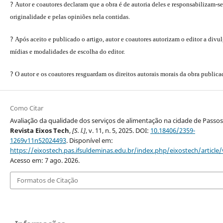
?
Autor e coautores declaram que a obra é de autoria deles e responsabilizam-se
originalidade e pelas opiniões nela contidas.
?
Após aceito e publicado o artigo, autor e coautores autorizam o editor a divu
mídias e modalidades de escolha do editor.
?
O autor e os coautores resguardam os direitos autorais morais da obra publica
Como Citar
Avaliação da qualidade dos serviços de alimentação na cidade de Passo
Revista Eixos Tech
,
[S. l.]
, v. 11, n. 5, 2025. DOI:
10.18406/2359-
1269v11n52024493
. Disponível em:
https://eixostech.pas.ifsuldeminas.edu.br/index.php/eixostech/article
Acesso em: 7 ago. 2026.
Formatos de Citação