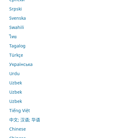
Srpski
Svenska
Swahili
ไทย
Tagalog
Türkçe
Українська
Urdu
Uzbek
Uzbek
Uzbek
Tiếng Việt
中文; 汉语; 华语
Chinese