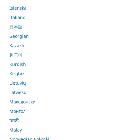
Íslenska
Italiano
日本語
Georgian
Kazakh
한국어
Kurdish
Kirghiz
Lietuvių
Latviešu
Македонски
Монгол
मराठी
Malay
Norwegian Bokmål