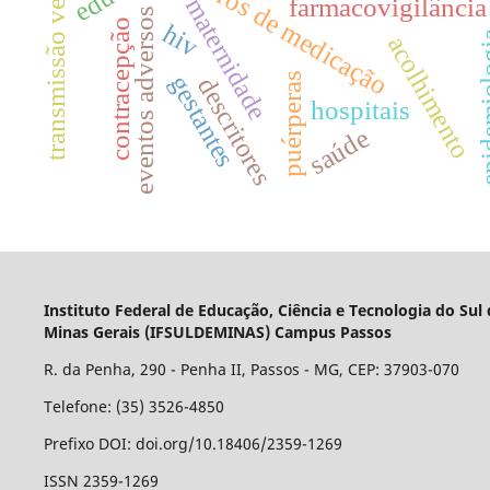
transmissão vertical.
erros de medicação
farmacovigilância
maternidade
eventos adversos
contracepção
hiv
epidem
acolhimento
gestantes
puérperas
descritores
hospitais
saúde
Instituto Federal de Educação, Ciência e Tecnologia do Sul
Minas Gerais (IFSULDEMINAS) Campus Passos
R. da Penha, 290 - Penha II, Passos - MG, CEP: 37903-070
Telefone: (35) 3526-4850
Prefixo DOI: doi.org/10.18406/2359-1269
ISSN 2359-1269