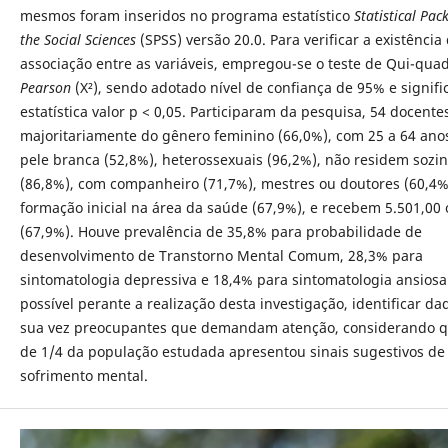
mesmos foram inseridos no programa estatístico
Statistical Pac
the Social Sciences
(SPSS) versão 20.0. Para verificar a existência
associação entre as variáveis, empregou-se o teste de Qui-qua
Pearson
(X²), sendo adotado nível de confiança de 95% e signifi
estatística valor p < 0,05. Participaram da pesquisa, 54 docente
majoritariamente do gênero feminino (66,0%), com 25 a 64 anos
pele branca (52,8%), heterossexuais (96,2%), não residem sozi
(86,8%), com companheiro (71,7%), mestres ou doutores (60,4%
formação inicial na área da saúde (67,9%), e recebem 5.501,00
(67,9%). Houve prevalência de 35,8% para probabilidade de
desenvolvimento de Transtorno Mental Comum, 28,3% para
sintomatologia depressiva e 18,4% para sintomatologia ansiosa.
possível perante a realização desta investigação, identificar da
sua vez preocupantes que demandam atenção, considerando 
de 1/4 da população estudada apresentou sinais sugestivos de
sofrimento mental.