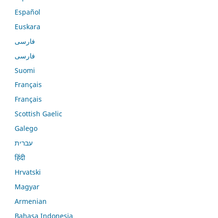
Español
Euskara
فارسی
فارسی
Suomi
Français
Français
Scottish Gaelic
Galego
עברית
हिंदी
Hrvatski
Magyar
Armenian
Bahasa Indonesia