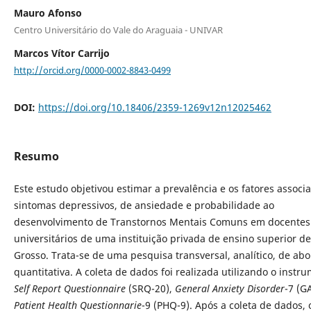
Mauro Afonso
Centro Universitário do Vale do Araguaia - UNIVAR
Marcos Vítor Carrijo
http://orcid.org/0000-0002-8843-0499
DOI:
https://doi.org/10.18406/2359-1269v12n12025462
Resumo
Este estudo objetivou estimar a prevalência e os fatores associ
sintomas depressivos, de ansiedade e probabilidade ao
desenvolvimento de Transtornos Mentais Comuns em docentes
universitários de uma instituição privada de ensino superior d
Grosso. Trata-se de uma pesquisa transversal, analítico, de a
quantitativa. A coleta de dados foi realizada utilizando o instr
Self Report Questionnaire
(SRQ-20),
General Anxiety Disorder
-7 (G
Patient Health Questionnarie
-9 (PHQ-9). Após a coleta de dados, 