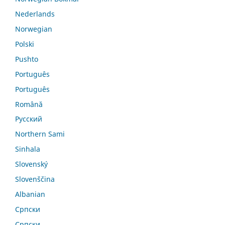
Nederlands
Norwegian
Polski
Pushto
Português
Português
Română
Русский
Northern Sami
Sinhala
Slovenský
Slovenščina
Albanian
Српски
Српски