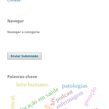
Chinese
Navegar
Navegar a categoria
Enviar Submissão
Palavras-chave
leite humano.
patologias
gestação
educação em saúde
podcast
enfermagem
hiv.