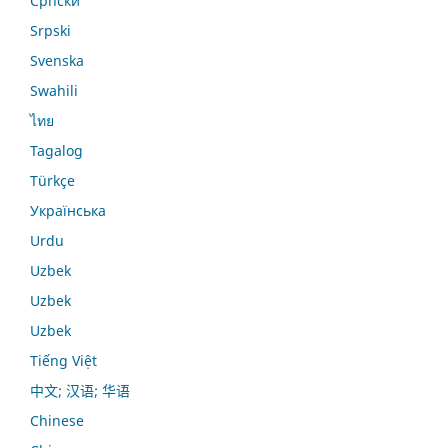
Српски
Srpski
Svenska
Swahili
ไทย
Tagalog
Türkçe
Українська
Urdu
Uzbek
Uzbek
Uzbek
Tiếng Việt
中文; 汉语; 华语
Chinese