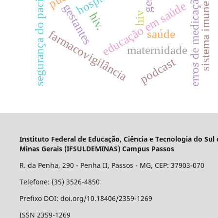
segurança do paciente
hospitais
erros de medicação
educação em saúde
sistema imune
gestantes
hiv
hiv.
saúde
farmacovigilância
maternidade
podcast
Instituto Federal de Educação, Ciência e Tecnologia do Sul
Minas Gerais (IFSULDEMINAS) Campus Passos
R. da Penha, 290 - Penha II, Passos - MG, CEP: 37903-070
Telefone: (35) 3526-4850
Prefixo DOI: doi.org/10.18406/2359-1269
ISSN 2359-1269