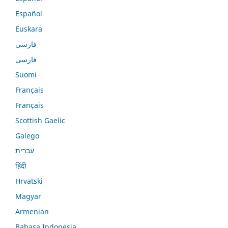
Español
Euskara
فارسی
فارسی
Suomi
Français
Français
Scottish Gaelic
Galego
עברית
हिंदी
Hrvatski
Magyar
Armenian
Bahasa Indonesia