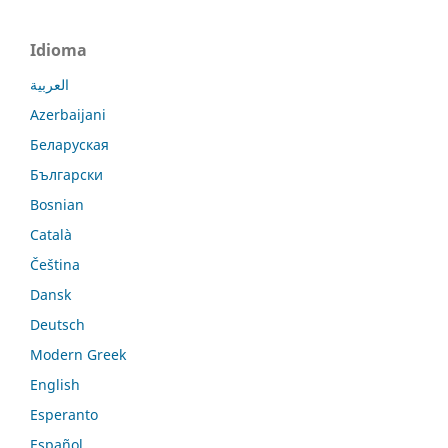
Idioma
العربية
Azerbaijani
Беларуская
Български
Bosnian
Català
Čeština
Dansk
Deutsch
Modern Greek
English
Esperanto
Español