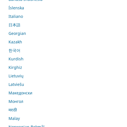
Íslenska
Italiano
日本語
Georgian
Kazakh
한국어
Kurdish
Kirghiz
Lietuvių
Latviešu
Македонски
Монгол
मराठी
Malay
Norwegian Bokmål