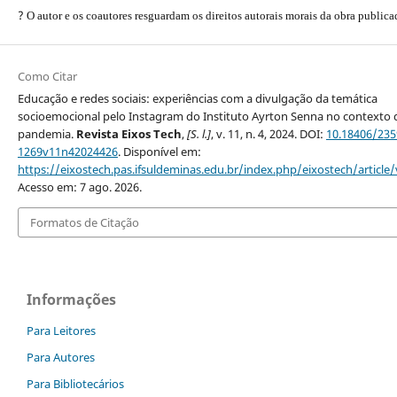
?
O autor e os coautores resguardam os direitos autorais morais da obra publica
Como Citar
Educação e redes sociais: experiências com a divulgação da temática
socioemocional pelo Instagram do Instituto Ayrton Senna no contexto 
pandemia.
Revista Eixos Tech
,
[S. l.]
, v. 11, n. 4, 2024. DOI:
10.18406/235
1269v11n42024426
. Disponível em:
https://eixostech.pas.ifsuldeminas.edu.br/index.php/eixostech/article
Acesso em: 7 ago. 2026.
Formatos de Citação
Informações
Para Leitores
Para Autores
Para Bibliotecários