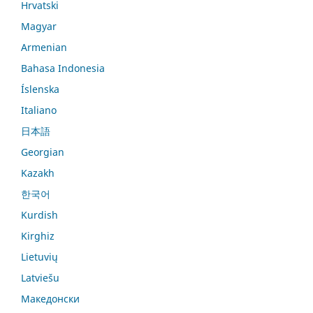
Hrvatski
Magyar
Armenian
Bahasa Indonesia
Íslenska
Italiano
日本語
Georgian
Kazakh
한국어
Kurdish
Kirghiz
Lietuvių
Latviešu
Македонски