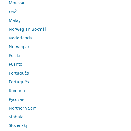
Монгол
मराठी
Malay
Norwegian Bokmål
Nederlands
Norwegian
Polski
Pushto
Português
Português
Română
Русский
Northern Sami
Sinhala
Slovenský