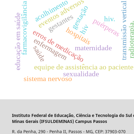
eventos adversos
acolhimento
transmissão vertical
farmacovigilância
gestação
gestantes
educação em saúde
hiv.
puérperas
radioterapi
hiv
hospitais
erros de medicação
enfermagem
maternidade
saúde
equipe de assistência ao paciente
sexualidade
sistema nervoso
Instituto Federal de Educação, Ciência e Tecnologia do Sul
Minas Gerais (IFSULDEMINAS) Campus Passos
R. da Penha, 290 - Penha II, Passos - MG, CEP: 37903-070