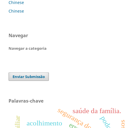
Chinese
Chinese
Navegar
Navegar a categoria
Enviar Submissão
Palavras-chave
segurança do paciente
saúde da família.
podcast
acolhimento