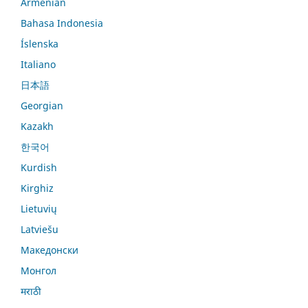
Armenian
Bahasa Indonesia
Íslenska
Italiano
日本語
Georgian
Kazakh
한국어
Kurdish
Kirghiz
Lietuvių
Latviešu
Македонски
Монгол
मराठी