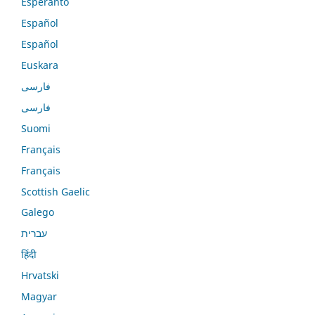
Esperanto
Español
Español
Euskara
فارسی
فارسی
Suomi
Français
Français
Scottish Gaelic
Galego
עברית
हिंदी
Hrvatski
Magyar