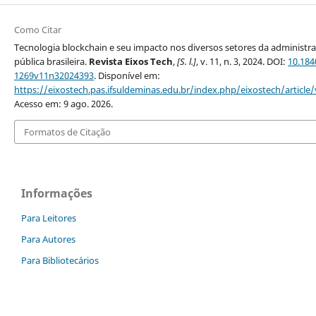
Como Citar
Tecnologia blockchain e seu impacto nos diversos setores da administr
pública brasileira.
Revista Eixos Tech
,
[S. l.]
, v. 11, n. 3, 2024. DOI:
10.184
1269v11n32024393
. Disponível em:
https://eixostech.pas.ifsuldeminas.edu.br/index.php/eixostech/article
Acesso em: 9 ago. 2026.
Formatos de Citação
Informações
Para Leitores
Para Autores
Para Bibliotecários