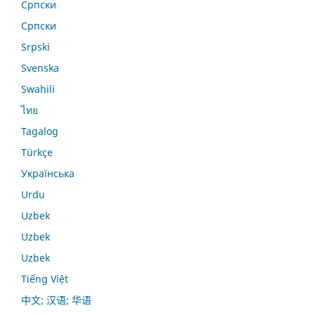
Српски
Српски
Srpski
Svenska
Swahili
ไทย
Tagalog
Türkçe
Українська
Urdu
Uzbek
Uzbek
Uzbek
Tiếng Việt
中文; 汉语; 华语