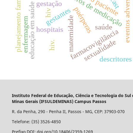
cu
planejamento familiar
eventos adversos
erros de medicação
gestação
educação em saúde
puérperas
gestantes
hiv
maternidade
enfermagem
saúde
hospitais
farmacovigilância
sexualidade
hiv.
descritores
Instituto Federal de Educação, Ciência e Tecnologia do Sul
Minas Gerais (IFSULDEMINAS) Campus Passos
R. da Penha, 290 - Penha II, Passos - MG, CEP: 37903-070
Telefone: (35) 3526-4850
Prefixo DOI: doi.org/10.18406/2359-1269