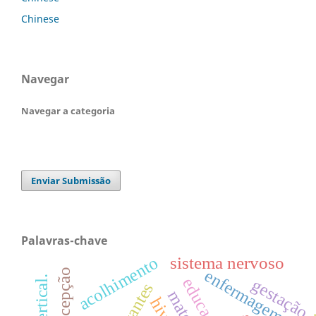
Chinese
Navegar
Navegar a categoria
Enviar Submissão
Palavras-chave
acolhimento
sistema nervoso
enfermagem
contracepção
gestação
gestantes
hiv.