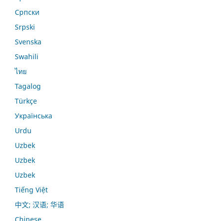
Српски
Srpski
Svenska
Swahili
ไทย
Tagalog
Türkçe
Українська
Urdu
Uzbek
Uzbek
Uzbek
Tiếng Việt
中文; 汉语; 华语
Chinese