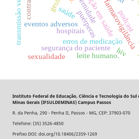
transmissão vertical.
educação em saúde
maternidade
planeja
farmacovigilância
saúde
podcast
puérperas
eventos adversos
hospitais
erros de medicação
segurança do paciente
hiv
leite humano.
sexualidade
Instituto Federal de Educação, Ciência e Tecnologia do Sul
Minas Gerais (IFSULDEMINAS) Campus Passos
R. da Penha, 290 - Penha II, Passos - MG, CEP: 37903-070
Telefone: (35) 3526-4850
Prefixo DOI: doi.org/10.18406/2359-1269