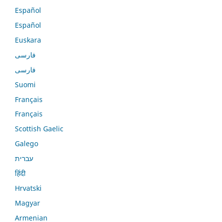
Español
Español
Euskara
فارسی
فارسی
Suomi
Français
Français
Scottish Gaelic
Galego
עברית
हिंदी
Hrvatski
Magyar
Armenian