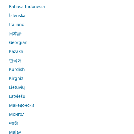
Bahasa Indonesia
Íslenska
Italiano
日本語
Georgian
Kazakh
한국어
Kurdish
Kirghiz
Lietuvių
Latviešu
Македонски
Монгол
मराठी
Malay