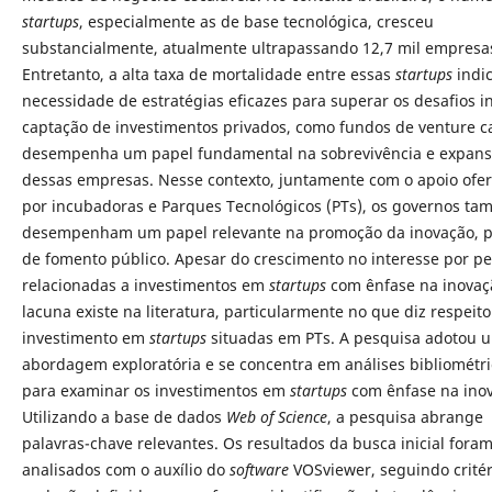
startups
, especialmente as de base tecnológica, cresceu
substancialmente, atualmente ultrapassando 12,7 mil empresa
Entretanto, a alta taxa de mortalidade entre essas
startups
indic
necessidade de estratégias eficazes para superar os desafios ini
captação de investimentos privados, como fundos de venture ca
desempenha um papel fundamental na sobrevivência e expan
dessas empresas. Nesse contexto, juntamente com o apoio ofe
por incubadoras e Parques Tecnológicos (PTs), os governos t
desempenham um papel relevante na promoção da inovação, p
de fomento público. Apesar do crescimento no interesse por p
relacionadas a investimentos em
startups
com ênfase na inovaç
lacuna existe na literatura, particularmente no que diz respeito
investimento em
startups
situadas em PTs. A pesquisa adotou 
abordagem exploratória e se concentra em análises bibliométri
para examinar os investimentos em
startups
com ênfase na ino
Utilizando a base de dados
Web of Science
, a pesquisa abrange
palavras-chave relevantes. Os resultados da busca inicial fora
analisados com o auxílio do
software
VOSviewer, seguindo critér