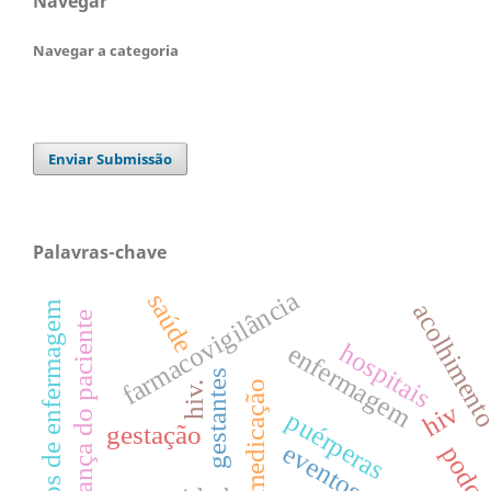
Navegar
Navegar a categoria
Enviar Submissão
Palavras-chave
farmacovigilância
saúde
cuidados de enfermagem
acolhimen
segurança do paciente
hospitais
enfermagem
gestantes
erros de medicação
hiv.
hiv
puérperas
gestação
podca