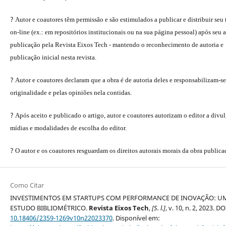
?
Autor e coautores têm permissão e são estimulados a publicar e distribuir seu
on-line (ex.: em repositórios institucionais ou na sua página pessoal) após seu a
publicação pela Revista Eixos Tech - mantendo o reconhecimento de autoria e
publicação inicial nesta revista.
?
Autor e coautores declaram que a obra é de autoria deles e responsabilizam-se
originalidade e pelas opiniões nela contidas.
?
Após aceito e publicado o artigo, autor e coautores autorizam o editor a divu
mídias e modalidades de escolha do editor.
?
O autor e os coautores resguardam os direitos autorais morais da obra publica
Como Citar
INVESTIMENTOS EM STARTUPS COM PERFORMANCE DE INOVAÇÃO: U
ESTUDO BIBLIOMÉTRICO.
Revista Eixos Tech
,
[S. l.]
, v. 10, n. 2, 2023. DO
10.18406/2359-1269v10n22023370
. Disponível em: