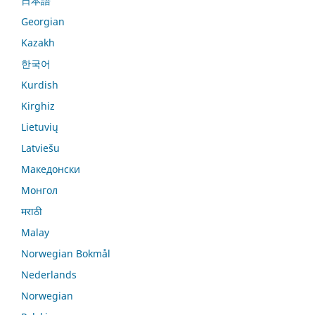
日本語
Georgian
Kazakh
한국어
Kurdish
Kirghiz
Lietuvių
Latviešu
Македонски
Монгол
मराठी
Malay
Norwegian Bokmål
Nederlands
Norwegian