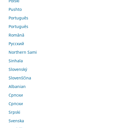
Polski
Pushto
Português
Português
Română
Русский
Northern Sami
Sinhala
Slovenský
Slovenščina
Albanian
Српски
Српски
Srpski
Svenska