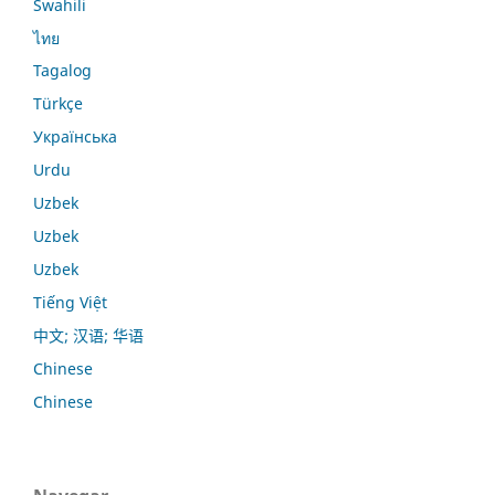
Swahili
ไทย
Tagalog
Türkçe
Українська
Urdu
Uzbek
Uzbek
Uzbek
Tiếng Việt
中文; 汉语; 华语
Chinese
Chinese