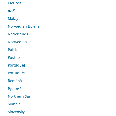
Монгол
मराठी
Malay
Norwegian Bokmål
Nederlands
Norwegian
Polski
Pushto
Português
Português
Română
Русский
Northern Sami
Sinhala
Slovenský