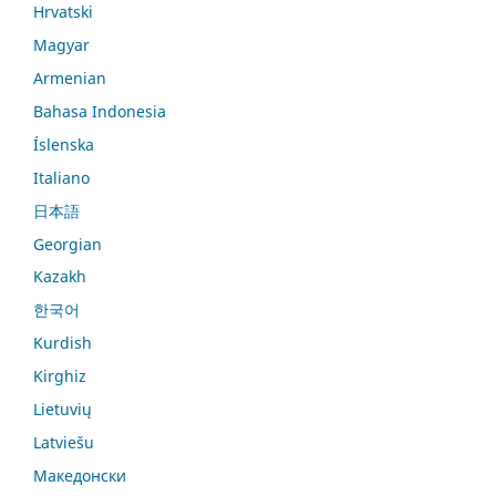
Hrvatski
Magyar
Armenian
Bahasa Indonesia
Íslenska
Italiano
日本語
Georgian
Kazakh
한국어
Kurdish
Kirghiz
Lietuvių
Latviešu
Македонски