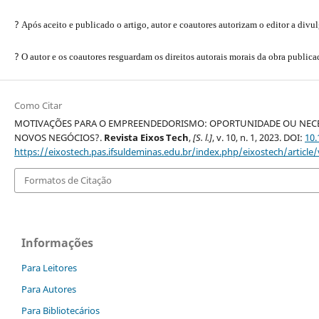
?
Após aceito e publicado o artigo, autor e coautores autorizam o editor a divu
?
O autor e os coautores resguardam os direitos autorais morais da obra publica
Como Citar
MOTIVAÇÕES PARA O EMPREENDEDORISMO: OPORTUNIDADE OU NECES
NOVOS NEGÓCIOS?.
Revista Eixos Tech
,
[S. l.]
, v. 10, n. 1, 2023. DOI:
10
https://eixostech.pas.ifsuldeminas.edu.br/index.php/eixostech/article
Formatos de Citação
Informações
Para Leitores
Para Autores
Para Bibliotecários