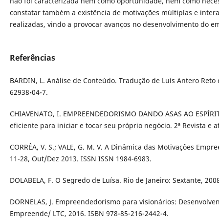
não foi caracterizada nem como oportunidade, nem como necess
constatar também a existência de motivações múltiplas e inter
realizadas, vindo a provocar avanços no desenvolvimento do 
Referências
BARDIN, L. Análise de Conteúdo. Tradução de Luís Antero Reto e
62938•04-7.
CHIAVENATO, I. EMPREENDEDORISMO DANDO ASAS AO ESPÍRITO
eficiente para iniciar e tocar seu próprio negócio. 2ª Revista e a
CORRÊA, V. S.; VALE, G. M. V. A Dinâmica das Motivações Empree
11-28, Out/Dez 2013. ISSN ISSN 1984-6983.
DOLABELA, F. O Segredo de Luísa. Rio de Janeiro: Sextante, 200
DORNELAS, J. Empreendedorismo para visionários: Desenvolven
Empreende/ LTC, 2016. ISBN 978-85-216-2442-4.