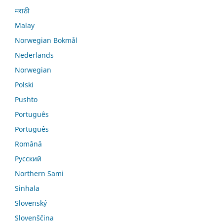
मराठी
Malay
Norwegian Bokmål
Nederlands
Norwegian
Polski
Pushto
Português
Português
Română
Русский
Northern Sami
Sinhala
Slovenský
Slovenščina