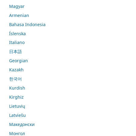
Magyar
Armenian
Bahasa Indonesia
Íslenska
Italiano
日本語
Georgian
Kazakh
한국어
Kurdish
Kirghiz
Lietuvių
Latviešu
Македонски
Монгол