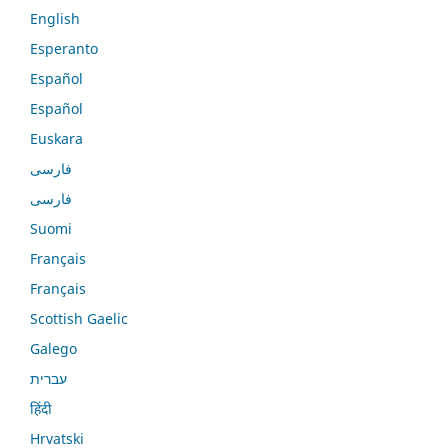
English
Esperanto
Español
Español
Euskara
فارسی
فارسی
Suomi
Français
Français
Scottish Gaelic
Galego
עברית
हिंदी
Hrvatski