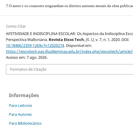
?
O autor e os coautores resguardam os direitos autorais morais da obra publica
Como Citar
AFETIVIDADE E INDISCIPLINA ESCOLAR: Os Aspectos da Indisciplina Esco
Perspectiva Walloniana.
Revista Eixos Tech
,
[S. l.]
, v. 7, n. 1, 2020. DOI:
10.18406/2359-1269v7n12020274
. Disponível em:
https://eixostech.pas.ifsuldeminas.edu.br/index.php/eixostech/article
Acesso em: 7 ago. 2026.
Formatos de Citação
Informações
Para Leitores
Para Autores
Para Bibliotecários