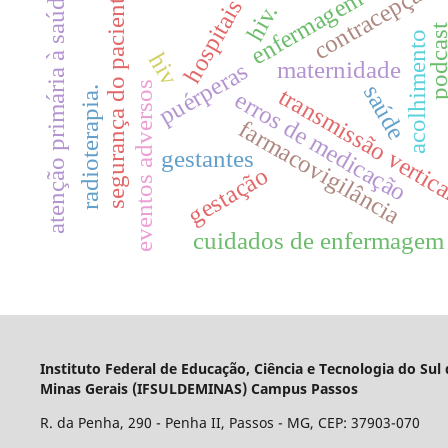
contracepção
enfermagem
atenção primária à saúde
segurança do paciente
hospitais
hiv.
podcas
acolhimento
hiv
maternidade
puérperas
eventos adversos
saúde
transmissão vertic
radioterapia.
erros de medicação
farmacovigilância
gestantes
gestação
cuidados de enfermagem
Instituto Federal de Educação, Ciência e Tecnologia do Sul
Minas Gerais (IFSULDEMINAS) Campus Passos
R. da Penha, 290 - Penha II, Passos - MG, CEP: 37903-070