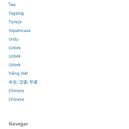
ไทย
Tagalog
Türkçe
Українська
Urdu
Uzbek
Uzbek
Uzbek
Tiếng Việt
中文; 汉语; 华语
Chinese
Chinese
Navegar