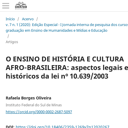
Início
/
Acervo
/
v. 7 n. 1 (2020): Edição Especial - I Jornada interna de pesquisa dos curso
graduação em Ensino de Humanidades e Mídias e Educação
/
Artigos
O ENSINO DE HISTÓRIA E CULTURA
AFRO-BRASILEIRA: aspectos legais 
históricos da lei nº 10.639/2003
Rafaela Borges Oliveira
Instituto Federal do Sul de Minas
https://orcid.org/0000-0002-2687-5097
DOI:
https://doi.org/10.18406/2359-1269v7n12020267