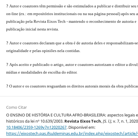
?
Autor e coautores têm permissão e são estimulados a publicar e distribuir seu
on-line (ex.: em repositórios institucionais ou na sua página pessoal) após seu a
publicação pela Revista Eixos Tech - mantendo o reconhecimento de autoria e
publicação inicial nesta revista.
?
Autor e coautores declaram que a obra é de autoria deles e responsabilizam-se
originalidade e pelas opiniões nela contidas.
?
Após aceito e publicado o artigo, autor e coautores autorizam o editor a divu
mídias e modalidades de escolha do editor.
?
O autor e os coautores resguardam os direitos autorais morais da obra publica
Como Citar
O ENSINO DE HISTÓRIA E CULTURA AFRO-BRASILEIRA: aspectos legais e
históricos da lei nº 10.639/2003.
Revista Eixos Tech
,
[S. l.]
, v. 7, n. 1, 202
10.18406/2359-1269v7n12020267
. Disponível em:
https://eixostech.pas.ifsuldeminas.edu.br/index.php/eixostech/article