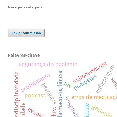
Navegar a categoria
Enviar Submissão
Palavras-chave
radiodermatite
segurança do paciente
enfermagem
farmacovigilância
acolhimento
interdisciplinaridade
puérperas
sa
hiv
gestantes
podcast
erros de medicaç
hospitais
gestação
hiv.