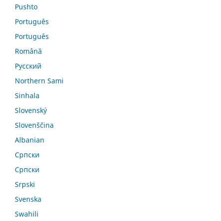
Pushto
Português
Português
Română
Русский
Northern Sami
Sinhala
Slovenský
Slovenščina
Albanian
Српски
Српски
Srpski
Svenska
Swahili