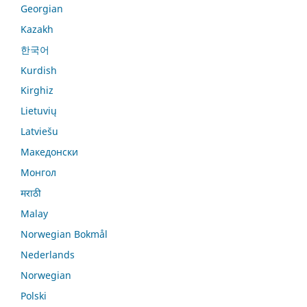
Georgian
Kazakh
한국어
Kurdish
Kirghiz
Lietuvių
Latviešu
Македонски
Монгол
मराठी
Malay
Norwegian Bokmål
Nederlands
Norwegian
Polski