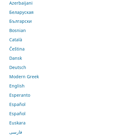
Azerbaijani
Беларуская
Български
Bosnian
Català
Čeština
Dansk
Deutsch
Modern Greek
English
Esperanto
Español
Español
Euskara
فارسی