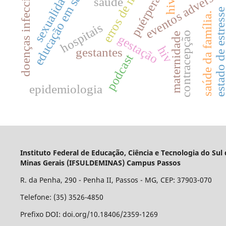
se
doenças infecciosas
educação em saúde
sexualidade
eventos adversos
puérperas
saúde
hiv.
estado de estres
saúde da família.
hospitais
contracepção
maternidade
gestação
hiv
gestantes
podcast
epidemiologia
Instituto Federal de Educação, Ciência e Tecnologia do Sul
Minas Gerais (IFSULDEMINAS) Campus Passos
R. da Penha, 290 - Penha II, Passos - MG, CEP: 37903-070
Telefone: (35) 3526-4850
Prefixo DOI: doi.org/10.18406/2359-1269