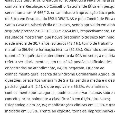
estatística descritiva. O estudo foi submetido à Plataforma Brasi
conforme a Resolução do Conselho Nacional de Ética em pesqu
seres humanos nº 466/12, encaminhado à apreciação ética pel
de Ética em Pesquisa do IFSULDEMINAS e pelo Comitê de Ética 
Santa Casa de Misericórdia de Passos, sendo aprovado em am
segundo protocolos: 2.510.603 e 2.654.893, respectivamente. O
resultados mostraram que houve predomínio do sexo feminino 
idade média de 30,7 anos, solteiros (43,1%), turno de trabalho
matutino (56,9%) e formação técnica (52,3%). Quando questio
quanto à frequência de atendimento da SCA no setor, a maioria
referiu ser diariamente e, em relação à possíveis dificuldades
encontradas no atendimento, 84,6% negaram. Quanto ao
conhecimento geral acerca da Síndrome Coronariana Aguda, d
questões, os acertos variaram de 5 a 13, sendo a média e o des
padrão igual a 9 (2,1), o que equivale a 56,3%. Ao analisar o
conhecimento por categorias, pode-se observar lacunas sobre 
conceito, principalmente a classificação em 61,5% dos casos;
fisiopatologia em 72,3%; manifestações clínicas em 53,8% e tr
indicado em 56,9%. Frente ao exposto, torna-se imprescindível 