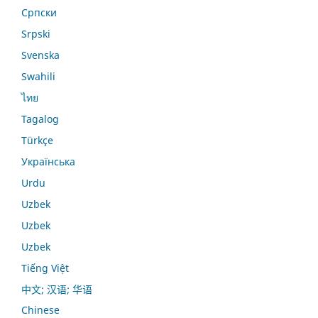
Српски
Srpski
Svenska
Swahili
ไทย
Tagalog
Türkçe
Українська
Urdu
Uzbek
Uzbek
Uzbek
Tiếng Việt
中文; 汉语; 华语
Chinese