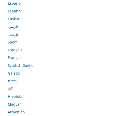
Español
Español
Euskara
فارسی
فارسی
Suomi
Français
Français
Scottish Gaelic
Galego
עברית
हिंदी
Hrvatski
Magyar
Armenian