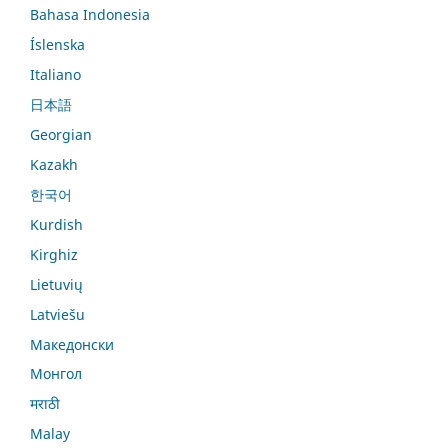
Bahasa Indonesia
Íslenska
Italiano
日本語
Georgian
Kazakh
한국어
Kurdish
Kirghiz
Lietuvių
Latviešu
Македонски
Монгол
मराठी
Malay