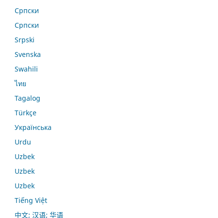
Српски
Српски
Srpski
Svenska
Swahili
ไทย
Tagalog
Türkçe
Українська
Urdu
Uzbek
Uzbek
Uzbek
Tiếng Việt
中文; 汉语; 华语