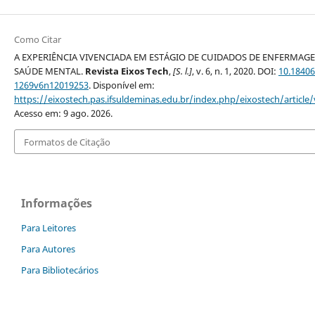
Como Citar
A EXPERIÊNCIA VIVENCIADA EM ESTÁGIO DE CUIDADOS DE ENFERMAG
SAÚDE MENTAL.
Revista Eixos Tech
,
[S. l.]
, v. 6, n. 1, 2020. DOI:
10.18406
1269v6n12019253
. Disponível em:
https://eixostech.pas.ifsuldeminas.edu.br/index.php/eixostech/article
Acesso em: 9 ago. 2026.
Formatos de Citação
Informações
Para Leitores
Para Autores
Para Bibliotecários