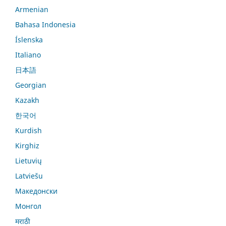
Armenian
Bahasa Indonesia
Íslenska
Italiano
日本語
Georgian
Kazakh
한국어
Kurdish
Kirghiz
Lietuvių
Latviešu
Македонски
Монгол
मराठी