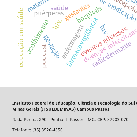
erros de medicaçã
contracepçã
maternidade
gestantes
saúde
hospitais
educação em saúde
puérperas
farmacovigilância
hiv.
acolhimento
enfermagem
hiv
eventos adversos
doenças infecciosa
gestação
radiodermatite
podcast
Instituto Federal de Educação, Ciência e Tecnologia do Sul
Minas Gerais (IFSULDEMINAS) Campus Passos
R. da Penha, 290 - Penha II, Passos - MG, CEP: 37903-070
Telefone: (35) 3526-4850