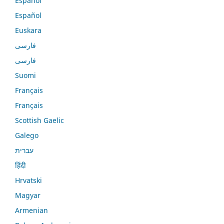
Español
Español
Euskara
فارسی
فارسی
Suomi
Français
Français
Scottish Gaelic
Galego
עברית
हिंदी
Hrvatski
Magyar
Armenian