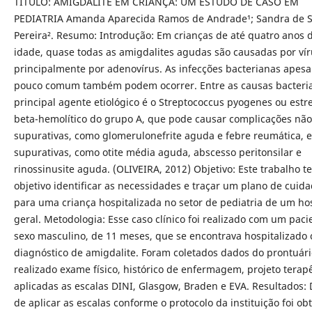
TÍTULO: AMIGDALITE EM CRIANÇA: UM ESTUDO DE CASO EM
PEDIATRIA Amanda Aparecida Ramos de Andrade¹; Sandra de 
Pereira². Resumo: Introdução: Em crianças de até quatro anos 
idade, quase todas as amigdalites agudas são causadas por vír
principalmente por adenovírus. As infecções bacterianas apesa
pouco comum também podem ocorrer. Entre as causas bacteria
principal agente etiológico é o Streptococcus pyogenes ou estr
beta-hemolítico do grupo A, que pode causar complicações não
supurativas, como glomerulonefrite aguda e febre reumática, e
supurativas, como otite média aguda, abscesso peritonsilar e
rinossinusite aguda. (OLIVEIRA, 2012) Objetivo: Este trabalho 
objetivo identificar as necessidades e traçar um plano de cuid
para uma criança hospitalizada no setor de pediatria de um hos
geral. Metodologia: Esse caso clínico foi realizado com um paci
sexo masculino, de 11 meses, que se encontrava hospitalizado
diagnóstico de amigdalite. Foram coletados dados do prontuári
realizado exame físico, histórico de enfermagem, projeto terap
aplicadas as escalas DINI, Glasgow, Braden e EVA. Resultados:
de aplicar as escalas conforme o protocolo da instituição foi ob