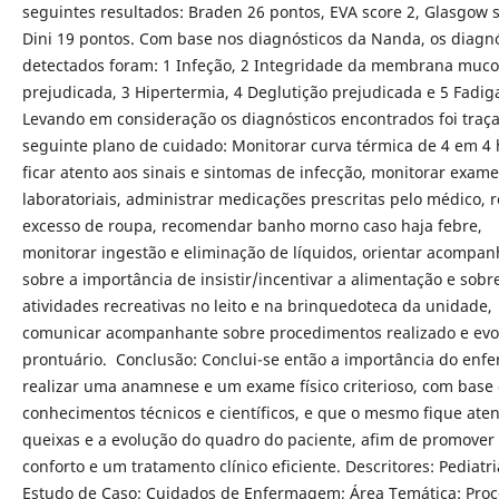
seguintes resultados: Braden 26 pontos, EVA score 2, Glasgow s
Dini 19 pontos. Com base nos diagnósticos da Nanda, os diagnó
detectados foram: 1 Infeção, 2 Integridade da membrana muco
prejudicada, 3 Hipertermia, 4 Deglutição prejudicada e 5 Fadig
Levando em consideração os diagnósticos encontrados foi traç
seguinte plano de cuidado: Monitorar curva térmica de 4 em 4 
ficar atento aos sinais e sintomas de infecção, monitorar exam
laboratoriais, administrar medicações prescritas pelo médico, 
excesso de roupa, recomendar banho morno caso haja febre,
monitorar ingestão e eliminação de líquidos, orientar acompa
sobre a importância de insistir/incentivar a alimentação e sobr
atividades recreativas no leito e na brinquedoteca da unidade,
comunicar acompanhante sobre procedimentos realizado e evo
prontuário. Conclusão: Conclui-se então a importância do enfe
realizar uma anamnese e um exame físico criterioso, com base
conhecimentos técnicos e científicos, e que o mesmo fique aten
queixas e a evolução do quadro do paciente, afim de promover
conforto e um tratamento clínico eficiente. Descritores: Pediatri
Estudo de Caso; Cuidados de Enfermagem; Área Temática: Proc