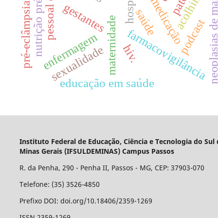
erros de medicação
nutrição pré-natal
acolhimento
e
hospitais
neoplasias de m
gestantes
pré-eclâmpsia
saúde
maternidade
podcast
farmacovigilância
enfermagem
hiv.
sexualidade
educação em saúde
Instituto Federal de Educação, Ciência e Tecnologia do Sul
Minas Gerais (IFSULDEMINAS) Campus Passos
R. da Penha, 290 - Penha II, Passos - MG, CEP: 37903-070
Telefone: (35) 3526-4850
Prefixo DOI: doi.org/10.18406/2359-1269
ISSN 2359-1269