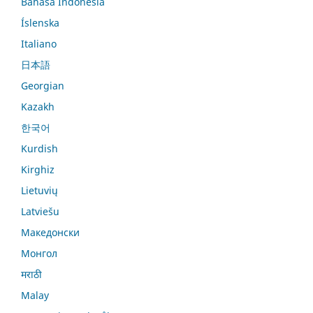
Bahasa Indonesia
Íslenska
Italiano
日本語
Georgian
Kazakh
한국어
Kurdish
Kirghiz
Lietuvių
Latviešu
Македонски
Монгол
मराठी
Malay