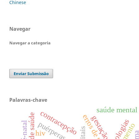
Chinese
Navegar
Navegar a categoria
Enviar Submissão
Palavras-chave
saúde mental
contracepção
pessoal de saúde
gestação
patologias
puérperas
hiv