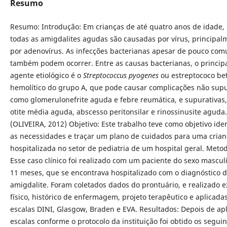
Resumo
Resumo: Introdução: Em crianças de até quatro anos de idade,
todas as amigdalites agudas são causadas por vírus, principal
por adenovírus. As infecções bacterianas apesar de pouco co
também podem ocorrer. Entre as causas bacterianas, o princip
agente etiológico é o
Streptococcus pyogenes
ou estreptococo be
hemolítico do grupo A, que pode causar complicações não supu
como glomerulonefrite aguda e febre reumática, e supurativas
otite média aguda, abscesso peritonsilar e rinossinusite aguda.
(OLIVEIRA, 2012) Objetivo: Este trabalho teve como objetivo iden
as necessidades e traçar um plano de cuidados para uma crian
hospitalizada no setor de pediatria de um hospital geral. Metod
Esse caso clínico foi realizado com um paciente do sexo mascul
11 meses, que se encontrava hospitalizado com o diagnóstico 
amigdalite. Foram coletados dados do prontuário, e realizado 
físico, histórico de enfermagem, projeto terapêutico e aplicada
escalas DINI, Glasgow, Braden e EVA. Resultados: Depois de apl
escalas conforme o protocolo da instituição foi obtido os seguin