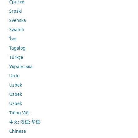
Српски
Srpski
Svenska
Swahili
ไทย
Tagalog
Türkçe
Українська
Urdu
Uzbek
Uzbek
Uzbek
Tiếng Việt
中文; 汉语; 华语
Chinese