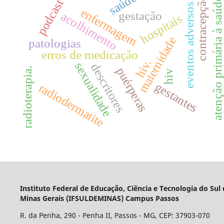
saúde
contracepção
atenção primária à saúd
podcast
n
eventos adversos
enfermagem
gestação
acolhimento
hospitais
maternidade
patologias
erros de medicação
hiv.
sexualidade
descritores
puérperas
radioterapia.
hiv
gestantes
radiodermatite
Instituto Federal de Educação, Ciência e Tecnologia do Sul
Minas Gerais (IFSULDEMINAS) Campus Passos
R. da Penha, 290 - Penha II, Passos - MG, CEP: 37903-070