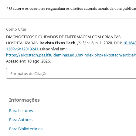
?
O autor e os coautores resguardam os direitos autorais morais da obra publica
Como Citar
DIAGNOSTICOS E CUIDADOS DE ENFERMAGEM COM CRIANÇAS
HOSPITALIZADAS.
Revista Eixos Tech
,
[S. l.]
, v. 6, n. 1, 2020. DOI:
10.184
1269v6n12019241
. Disponível em:
https://eixostech.pas.ifsuldeminas.edu.br/index.php/eixostech/article
Acesso em: 10 ago. 2026.
Formatos de Citação
Informações
Para Leitores
Para Autores
Para Bibliotecários