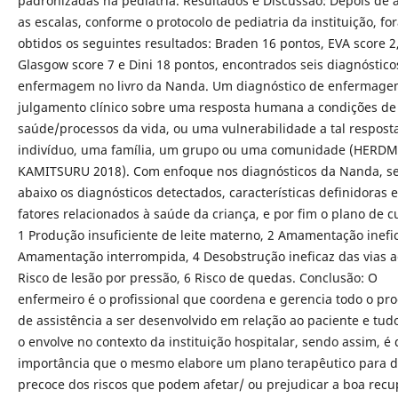
padronizadas na pediatria. Resultados e Discussão: Depois de a
as escalas, conforme o protocolo de pediatria da instituição, fo
obtidos os seguintes resultados: Braden 16 pontos, EVA score 2
Glasgow score 7 e Dini 18 pontos, encontrados seis diagnóstico
enfermagem no livro da Nanda. Um diagnóstico de enfermag
julgamento clínico sobre uma resposta humana a condições de
saúde/processos da vida, ou uma vulnerabilidade a tal respost
indivíduo, uma família, um grupo ou uma comunidade (HERD
KAMITSURU 2018). Com enfoque nos diagnósticos da Nanda, s
abaixo os diagnósticos detectados, características definidoras e
fatores relacionados à saúde da criança, e por fim o plano de c
1 Produção insuficiente de leite materno, 2 Amamentação inefic
Amamentação interrompida, 4 Desobstrução ineficaz das vias a
Risco de lesão por pressão, 6 Risco de quedas. Conclusão: O
enfermeiro é o profissional que coordena e gerencia todo o pr
de assistência a ser desenvolvido em relação ao paciente e tud
o envolve no contexto da instituição hospitalar, sendo assim, é
importância que o mesmo elabore um plano terapêutico para 
precoce dos riscos que podem afetar/ ou prejudicar a boa rec