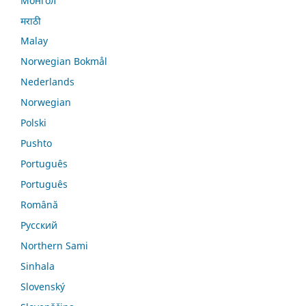
Монгол
मराठी
Malay
Norwegian Bokmål
Nederlands
Norwegian
Polski
Pushto
Português
Português
Română
Русский
Northern Sami
Sinhala
Slovenský