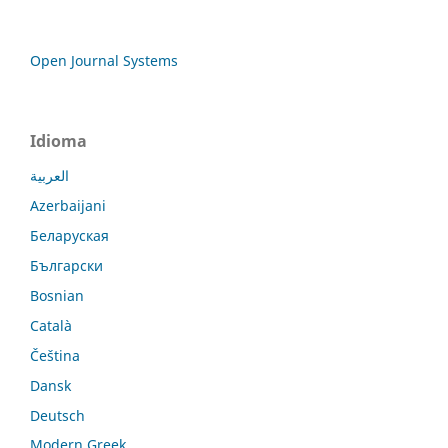
Open Journal Systems
Idioma
العربية
Azerbaijani
Беларуская
Български
Bosnian
Català
Čeština
Dansk
Deutsch
Modern Greek