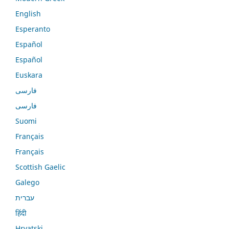
English
Esperanto
Español
Español
Euskara
فارسی
فارسی
Suomi
Français
Français
Scottish Gaelic
Galego
עברית
हिंदी
Hrvatski