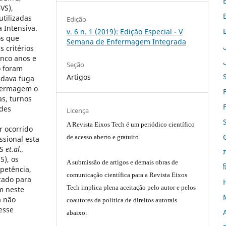
VS),
utilizadas
Edição
 Intensiva.
v. 6 n. 1 (2019): Edição Especial - V
os que
Semana de Enfermagem Integrada
 critérios
inco anos e
Seção
o foram
Artigos
 dava fuga
nfermagem o
as, turnos
ades
Licença
A Revista Eixos Tech é um periódico científico
r ocorrido
de acesso aberto e gratuito.
ssional esta
ES
et.al.,
5), os
A submissão de artigos e demais obras de
ह
apetência,
comunicação científica para a Revista Eixos
zado para
Tech implica plena aceitação pelo autor e pelos
am neste
a não
coautores da política de direitos autorais
esse
abaixo: