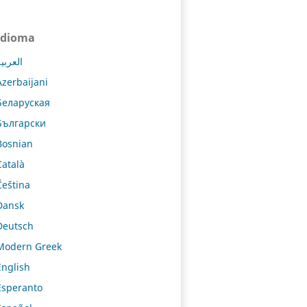
Idioma
العربي
Azerbaijani
Беларуская
Български
Bosnian
Català
Čeština
Dansk
Deutsch
Modern Greek
English
Esperanto