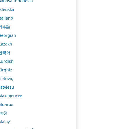
Bahasa Indonesia
Íslenska
Italiano
日本語
Georgian
Kazakh
한국어
Kurdish
Kirghiz
Lietuvių
Latviešu
Македонски
Монгол
राठी
Malay