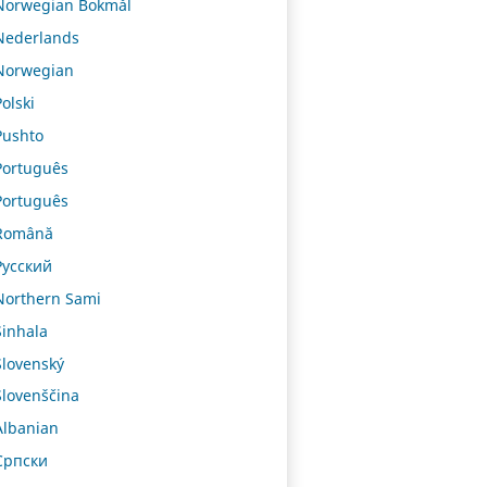
Norwegian Bokmål
Nederlands
Norwegian
Polski
Pushto
Português
Português
Română
Русский
Northern Sami
Sinhala
Slovenský
Slovenščina
Albanian
Српски