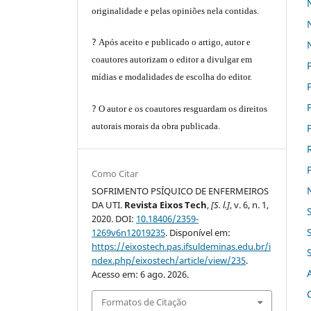
originalidade e pelas opiniões nela contidas.
?
Após aceito e publicado o artigo, autor e
coautores autorizam o editor a divulgar em
mídias e modalidades de escolha do editor.
?
O autor e os coautores resguardam os direitos
autorais morais da obra publicada.
Como Citar
SOFRIMENTO PSÍQUICO DE ENFERMEIROS
DA UTI.
Revista Eixos Tech
,
[S. l.]
, v. 6, n. 1,
2020. DOI:
10.18406/2359-
1269v6n12019235
. Disponível em:
https://eixostech.pas.ifsuldeminas.edu.br/i
ndex.php/eixostech/article/view/235
.
Acesso em: 6 ago. 2026.
Formatos de Citação