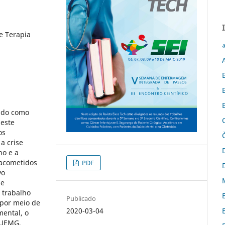
e Terapia
ة
tado como
 este
os
a crise
ho e a
 acometidos
PDF
vo
de
 trabalho
Publicado
 por meio de
2020-03-04
mental, o
a UEMG,