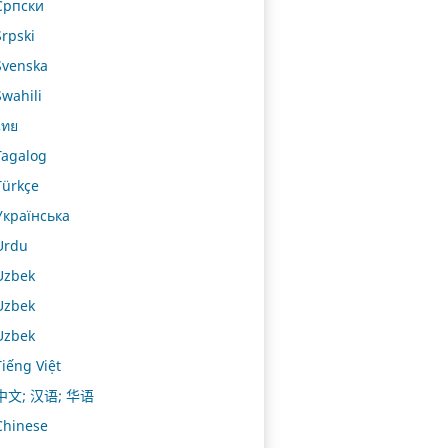
Српски
Srpski
Svenska
Swahili
ไทย
Tagalog
Türkçe
Українська
Urdu
Uzbek
Uzbek
Uzbek
Tiếng Việt
中文; 汉语; 华语
Chinese