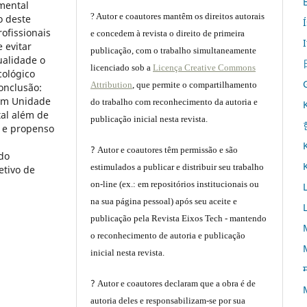
 mental
? Autor e coautores mantêm os direitos autorais
o deste
rofissionais
e concedem à revista o direito de primeira
 evitar
publicação, com o trabalho simultaneamente
ualidade o
licenciado sob a
Licença Creative Commons
cológico
Attribution
, que permite o compartilhamento
onclusão:
 em Unidade
do trabalho com reconhecimento da autoria e
al além de
publicação inicial nesta revista.
o e propenso
?
Autor e coautores têm permissão e são
ndo
estimulados a publicar e distribuir seu trabalho
etivo de
on-line (ex.: em repositórios institucionais ou
na sua página pessoal) após seu aceite e
publicação pela Revista Eixos Tech - mantendo
o reconhecimento de autoria e publicação
inicial nesta revista.
म
?
Autor e coautores declaram que a obra é de
autoria deles e responsabilizam-se por sua