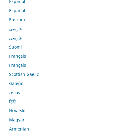
Español
Español
Euskara
فارسی
فارسی
Suomi
Français
Français
Scottish Gaelic
Galego
עברית
हिंदी
Hrvatski
Magyar
Armenian