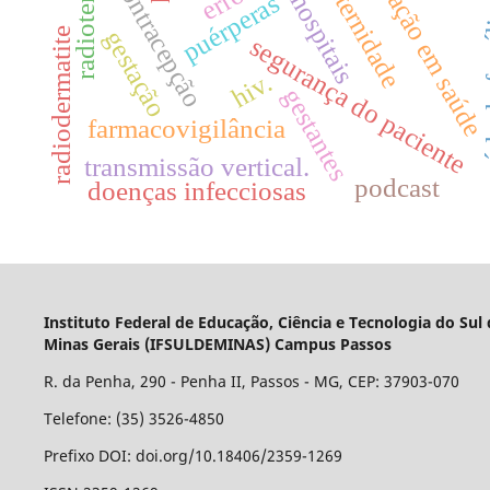
radioterapia.
educação em saúde
maternidade
contracepção
hospitais
puérperas
saúde
gestação
radiodermatite
segurança do paciente
hiv.
gestantes
farmacovigilância
transmissão vertical.
podcast
doenças infecciosas
Instituto Federal de Educação, Ciência e Tecnologia do Sul
Minas Gerais (IFSULDEMINAS) Campus Passos
R. da Penha, 290 - Penha II, Passos - MG, CEP: 37903-070
Telefone: (35) 3526-4850
Prefixo DOI: doi.org/10.18406/2359-1269