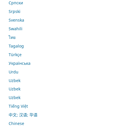
Српски
Srpski
Svenska
Swahili
ไทย
Tagalog
Türkçe
Українська
Urdu
Uzbek
Uzbek
Uzbek
Tiếng Việt
中文; 汉语; 华语
Chinese