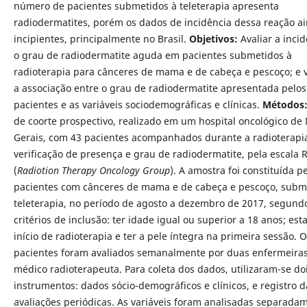
número de pacientes submetidos à teleterapia apresenta
radiodermatites, porém os dados de incidência dessa reação a
incipientes, principalmente no Brasil.
Objetivos:
Avaliar a incid
o grau de radiodermatite aguda em pacientes submetidos à
radioterapia para cânceres de mama e de cabeça e pescoço; e v
a associação entre o grau de radiodermatite apresentada pelos
pacientes e as variáveis sociodemográficas e clínicas.
Métodos
de coorte prospectivo, realizado em um hospital oncológico de
Gerais, com 43 pacientes acompanhados durante a radioterapi
verificação de presença e grau de radiodermatite, pela escala
(
Radiotion Therapy Oncology Group
). A amostra foi constituída p
pacientes com cânceres de mama e de cabeça e pescoço, subm
teleterapia, no período de agosto a dezembro de 2017, segund
critérios de inclusão: ter idade igual ou superior a 18 anos; est
início de radioterapia e ter a pele íntegra na primeira sessão. 
pacientes foram avaliados semanalmente por duas enfermeira
médico radioterapeuta. Para coleta dos dados, utilizaram-se do
instrumentos: dados sócio-demográficos e clínicos, e registro d
avaliações periódicas. As variáveis foram analisadas separada