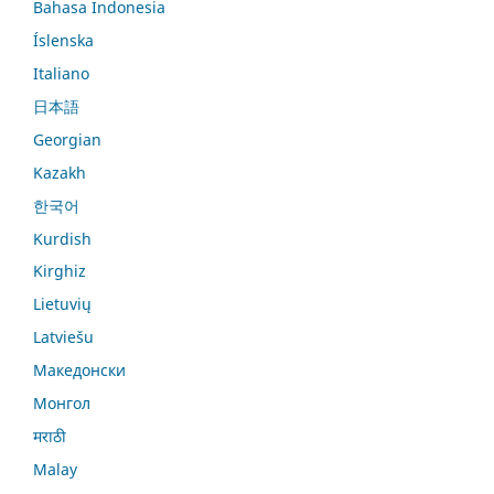
Bahasa Indonesia
Íslenska
Italiano
日本語
Georgian
Kazakh
한국어
Kurdish
Kirghiz
Lietuvių
Latviešu
Македонски
Монгол
मराठी
Malay