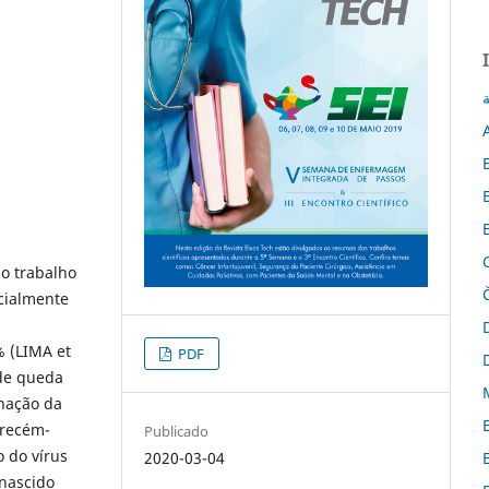
ة
 o trabalho
cialmente
% (LIMA et
PDF
 de queda
inação da
 recém-
Publicado
o do vírus
2020-03-04
nascido