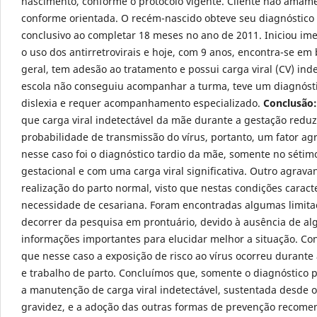
nascimento, conforme o protocolo vigente. Cliente não amam
conforme orientada. O recém-nascido obteve seu diagnóstico 
conclusivo ao completar 18 meses no ano de 2011. Iniciou i
o uso dos antirretrovirais e hoje, com 9 anos, encontra-se e
geral, tem adesão ao tratamento e possui carga viral (CV) ind
escola não conseguiu acompanhar a turma, teve um diagnóst
dislexia e requer acompanhamento especializado.
Conclusão:
que carga viral indetectável da mãe durante a gestação reduz
probabilidade de transmissão do vírus, portanto, um fator ag
nesse caso foi o diagnóstico tardio da mãe, somente no sétim
gestacional e com uma carga viral significativa. Outro agravan
realização do parto normal, visto que nestas condições caract
necessidade de cesariana. Foram encontradas algumas limita
decorrer da pesquisa em prontuário, devido à ausência de a
informações importantes para elucidar melhor a situação. C
que nesse caso a exposição de risco ao vírus ocorreu durante
e trabalho de parto. Concluímos que, somente o diagnóstico 
a manutenção de carga viral indetectável, sustentada desde o 
gravidez, e a adoção das outras formas de prevenção recome