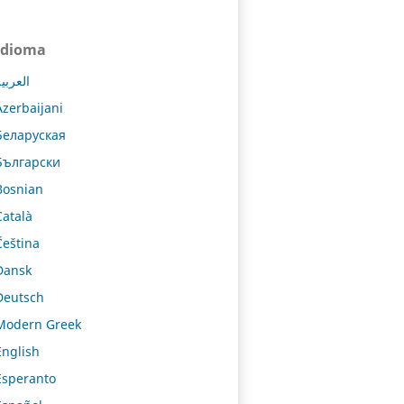
Idioma
العربي
Azerbaijani
Беларуская
Български
Bosnian
Català
Čeština
Dansk
Deutsch
Modern Greek
English
Esperanto