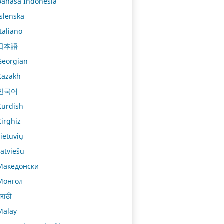
Bahasa Indonesia
Íslenska
Italiano
日本語
Georgian
Kazakh
한국어
Kurdish
Kirghiz
Lietuvių
Latviešu
Македонски
Монгол
राठी
Malay