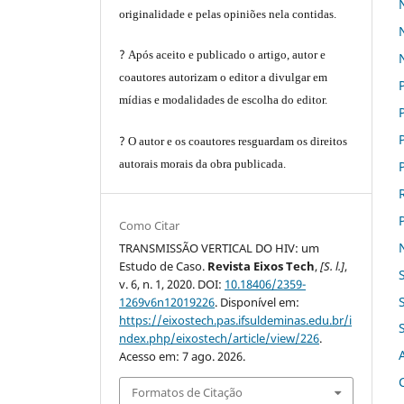
.
originalidade e pelas opiniões nela contidas.
?
Após aceito e publicado o artigo, autor e
coautores autorizam o editor a divulgar em
mídias e modalidades de escolha do editor.
?
O autor e os coautores resguardam os direitos
autorais morais da obra publicada.
Como Citar
TRANSMISSÃO VERTICAL DO HIV: um
Estudo de Caso.
Revista Eixos Tech
,
[S. l.]
,
v. 6, n. 1, 2020. DOI:
10.18406/2359-
1269v6n12019226
. Disponível em:
https://eixostech.pas.ifsuldeminas.edu.br/i
ndex.php/eixostech/article/view/226
.
Acesso em: 7 ago. 2026.
Formatos de Citação