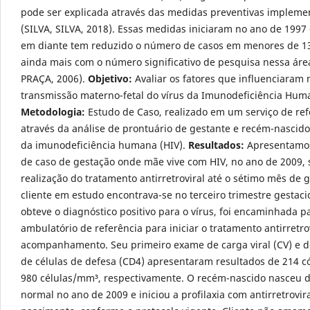
pode ser explicada através das medidas preventivas impleme
(SILVA, SILVA, 2018). Essas medidas iniciaram no ano de 1997
em diante tem reduzido o número de casos em menores de 1
ainda mais com o número significativo de pesquisa nessa ár
PRAÇA, 2006).
Objetivo:
Avaliar os fatores que influenciaram 
transmissão materno-fetal do vírus da Imunodeficiência Huma
Metodologia:
Estudo de Caso, realizado em um serviço de ref
através da análise de prontuário de gestante e recém-nascido
da imunodeficiência humana (HIV).
Resultados:
Apresentamos
de caso de gestação onde mãe vive com HIV, no ano de 2009,
realização do tratamento antirretroviral até o sétimo mês de 
cliente em estudo encontrava-se no terceiro trimestre gestac
obteve o diagnóstico positivo para o vírus, foi encaminhada 
ambulatório de referência para iniciar o tratamento antirretro
acompanhamento. Seu primeiro exame de carga viral (CV) e 
de células de defesa (CD4) apresentaram resultados de 214 c
980 células/mm³, respectivamente. O recém-nascido nasceu d
normal no ano de 2009 e iniciou a profilaxia com antirretrovir