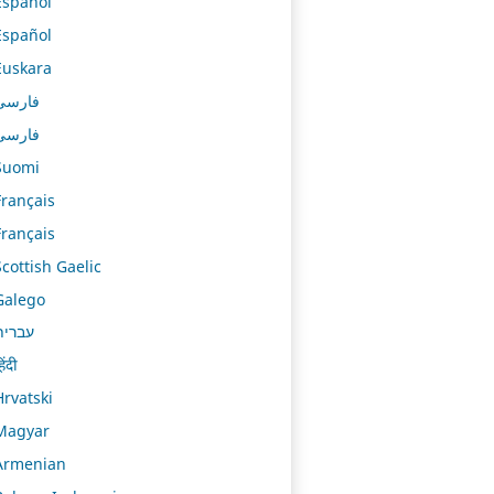
Español
Español
Euskara
فارسی
فارسی
Suomi
Français
Français
Scottish Gaelic
Galego
עברית
िंदी
Hrvatski
Magyar
Armenian