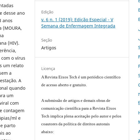
ntadas
Edição
 e desse ano
v. 6 n. 1 (2019): Edição Especial - V
3 anos
Semana de Enfermagem Integrada
ea (MOURA,
na
Seção
na (HIV).
Artigos
erência,
 com o vírus
 um relato
Licença
 sem a
A Revista Eixos Tech é um periódico científico
gestação. A
de acesso aberto e gratuito.
ional quando
para um
A submissão de artigos e demais obras de
viral com
ह
comunicação científica para a Revista Eixos
de contagem
Tech implica plena aceitação pelo autor e pelos
ópias/ml e
coautores da política de direitos autorais
e parto
abaixo:
ais ao