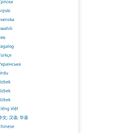
Српски
Srpski
Svenska
Swahili
ไทย
Tagalog
Türkçe
Українська
Urdu
Uzbek
Uzbek
Uzbek
Tiếng Việt
中文; 汉语; 华语
Chinese