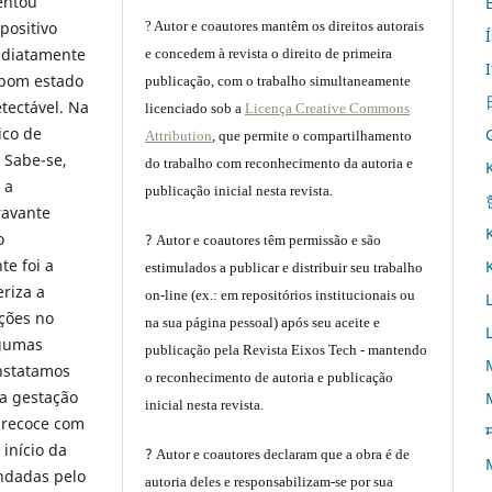
entou
positivo
? Autor e coautores mantêm os direitos autorais
mediatamente
e concedem à revista o direito de primeira
m bom estado
publicação, com o trabalho simultaneamente
etectável. Na
licenciado sob a
Licença Creative Commons
ico de
Attribution
, que permite o compartilhamento
Sabe-se,
do trabalho com reconhecimento da autoria e
 a
publicação inicial nesta revista.
ravante
o
?
Autor e coautores têm permissão e são
te foi a
estimulados a publicar e distribuir seu trabalho
eriza a
on-line (ex.: em repositórios institucionais ou
ções no
na sua página pessoal) após seu aceite e
lgumas
publicação pela Revista Eixos Tech - mantendo
onstatamos
o reconhecimento de autoria e publicação
 a gestação
inicial nesta revista.
precoce com
म
início da
?
Autor e coautores declaram que a obra é de
ndadas pelo
autoria deles e responsabilizam-se por sua