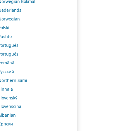
Norwegian Bokmål
Nederlands
Norwegian
Polski
Pushto
Português
Português
Română
Русский
Northern Sami
Sinhala
Slovenský
Slovenščina
Albanian
Српски