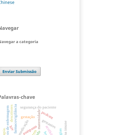
Chinese
Navegar
Navegar a categoria
Enviar Submissão
Palavras-chave
farmacovigilância
descritores
segurança do paciente
cuidados de enfermagem
maternidade
podcast
gestação
gestantes
erros de medicação
sistema imune
puérperas
acolhimento
hiv
saúde