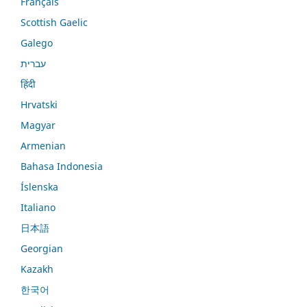
Français
Scottish Gaelic
Galego
עברית
हिंदी
Hrvatski
Magyar
Armenian
Bahasa Indonesia
Íslenska
Italiano
日本語
Georgian
Kazakh
한국어