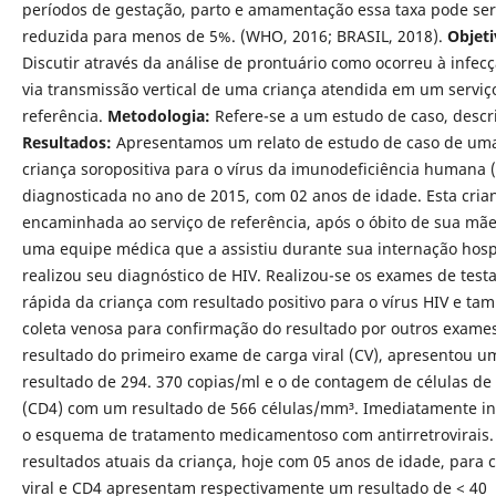
períodos de gestação, parto e amamentação essa taxa pode ser
reduzida para menos de 5%. (WHO, 2016; BRASIL, 2018).
Objeti
Discutir através da análise de prontuário como ocorreu à infec
via transmissão vertical de uma criança atendida em um serviç
referência.
Metodologia:
Refere-se a um estudo de caso, descri
Resultados:
Apresentamos um relato de estudo de caso de um
criança soropositiva para o vírus da imunodeficiência humana (
diagnosticada no ano de 2015, com 02 anos de idade. Esta crian
encaminhada ao serviço de referência, após o óbito de sua mãe
uma equipe médica que a assistiu durante sua internação hospi
realizou seu diagnóstico de HIV. Realizou-se os exames de tes
rápida da criança com resultado positivo para o vírus HIV e ta
coleta venosa para confirmação do resultado por outros exame
resultado do primeiro exame de carga viral (CV), apresentou u
resultado de 294. 370 copias/ml e o de contagem de células de
(CD4) com um resultado de 566 células/mm³. Imediatamente in
o esquema de tratamento medicamentoso com antirretrovirais.
resultados atuais da criança, hoje com 05 anos de idade, para 
viral e CD4 apresentam respectivamente um resultado de < 40