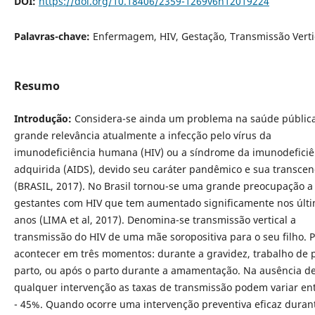
DOI:
https://doi.org/10.18406/2359-1269v6n12019224
Palavras-chave:
Enfermagem, HIV, Gestação, Transmissão Verti
Resumo
Introdução:
Considera-se ainda um problema na saúde públic
grande relevância atualmente a infecção pelo vírus da
imunodeficiência humana (HIV) ou a síndrome da imunodeficiê
adquirida (AIDS), devido seu caráter pandêmico e sua transce
(BRASIL, 2017). No Brasil tornou-se uma grande preocupação a
gestantes com HIV que tem aumentado significamente nos últ
anos (LIMA et al, 2017). Denomina-se transmissão vertical a
transmissão do HIV de uma mãe soropositiva para o seu filho.
acontecer em três momentos: durante a gravidez, trabalho de p
parto, ou após o parto durante a amamentação. Na ausência d
qualquer intervenção as taxas de transmissão podem variar en
- 45%. Quando ocorre uma intervenção preventiva eficaz duran