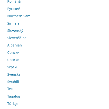
Română
Русский
Northern Sami
Sinhala
Slovenský
Slovenščina
Albanian
Српски
Српски
Srpski
Svenska
Swahili
ไทย
Tagalog
Türkçe