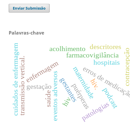
Enviar Submissão
Palavras-chave
descritores
cuidados de enfermagem
acolhimento
contracepçã
farmacovigilância
transmissão vertical.
hospitais
enfermagem
erros de medicaç
maternidade
eventos adversos
gestantes
hiv.
puérperas
gestação
podcast
saúde
hiv
patologias