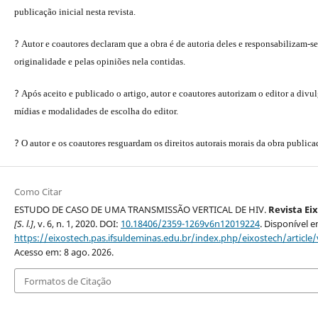
publicação inicial nesta revista.
?
Autor e coautores declaram que a obra é de autoria deles e responsabilizam-se
originalidade e pelas opiniões nela contidas.
?
Após aceito e publicado o artigo, autor e coautores autorizam o editor a divu
mídias e modalidades de escolha do editor.
?
O autor e os coautores resguardam os direitos autorais morais da obra publica
Como Citar
ESTUDO DE CASO DE UMA TRANSMISSÃO VERTICAL DE HIV.
Revista Ei
[S. l.]
, v. 6, n. 1, 2020. DOI:
10.18406/2359-1269v6n12019224
. Disponível 
https://eixostech.pas.ifsuldeminas.edu.br/index.php/eixostech/article
Acesso em: 8 ago. 2026.
Formatos de Citação