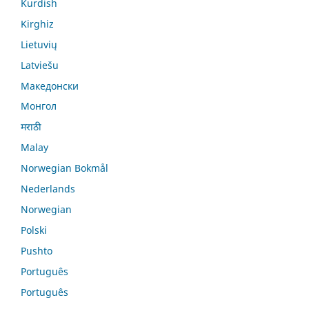
Kurdish
Kirghiz
Lietuvių
Latviešu
Македонски
Монгол
मराठी
Malay
Norwegian Bokmål
Nederlands
Norwegian
Polski
Pushto
Português
Português