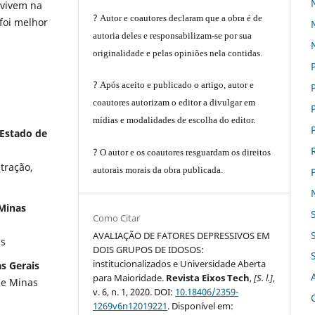
 vivem na
?
Autor e coautores declaram que a obra é de
foi melhor
autoria deles e responsabilizam-se por sua
originalidade e pelas opiniões nela contidas.
?
Após aceito e publicado o artigo, autor e
coautores autorizam o editor a divulgar em
mídias e modalidades de escolha do editor.
Estado de
?
O autor e os coautores resguardam os direitos
tração,
autorais morais da obra publicada.
Minas
Como Citar
AVALIAÇÃO DE FATORES DEPRESSIVOS EM
is
DOIS GRUPOS DE IDOSOS:
institucionalizados e Universidade Aberta
s Gerais
para Maioridade.
Revista Eixos Tech
,
[S. l.]
,
de Minas
v. 6, n. 1, 2020. DOI:
10.18406/2359-
1269v6n12019221
. Disponível em: