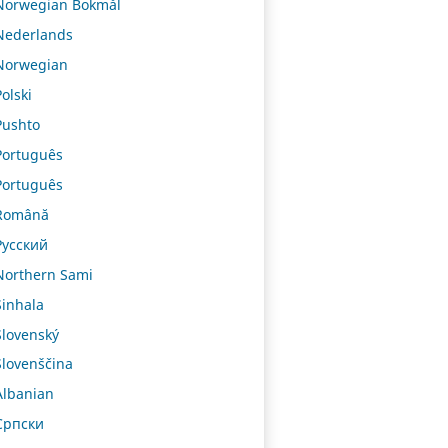
Norwegian Bokmål
Nederlands
Norwegian
Polski
Pushto
Português
Português
Română
Русский
Northern Sami
Sinhala
Slovenský
Slovenščina
Albanian
Српски