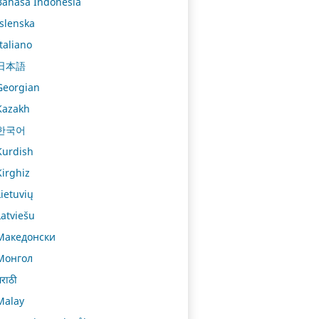
Bahasa Indonesia
Íslenska
Italiano
日本語
Georgian
Kazakh
한국어
Kurdish
Kirghiz
Lietuvių
Latviešu
Македонски
Монгол
राठी
Malay