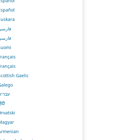
Español
Español
Euskara
فارسی
فارسی
Suomi
Français
Français
Scottish Gaelic
Galego
עברית
िंदी
Hrvatski
Magyar
Armenian