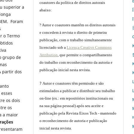
coautores da política de direitos autorais
u superior a
abaixo:
 longa
ABEM. Foram
? Autor e coautores mantêm os direitos autorais
s
e concedem à revista o direito de primeira
ar o Termo
publicação, com o trabalho simultaneamente
btidos
licenciado sob a
Licença Creative Commons
tiva
Attribution
, que permite o compartilhamento
 o grupo de
do trabalho com reconhecimento da autoria e
omas
publicação inicial nesta revista.
 partir dos
?
Autor e coautores têm permissão e são
uanto
estimulados a publicar e distribuir seu trabalho
 esses
on-line (ex.: em repositórios institucionais ou
re os dois
na sua página pessoal) após seu aceite e
tre os
publicação pela Revista Eixos Tech - mantendo
a a maior
म
o reconhecimento de autoria e publicação
rações
inicial nesta revista.
presentaram