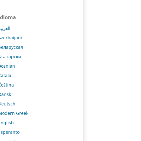
Idioma
العربي
Azerbaijani
Беларуская
Български
Bosnian
Català
Čeština
Dansk
Deutsch
Modern Greek
English
Esperanto