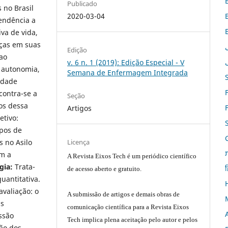
Publicado
 no Brasil
2020-03-04
endência a
va de vida,
ças em suas
Edição
 ao
v. 6 n. 1 (2019): Edição Especial - V
a autonomia,
Semana de Enfermagem Integrada
idade
contra-se a
Seção
os dessa
Artigos
etivo:
upos de
s no Asilo
Licença
am a
A Revista Eixos Tech é um periódico científico
gia:
Trata-
ह
de acesso aberto e gratuito.
uantitativa.
avaliação: o
A submissão de artigos e demais obras de
as
comunicação científica para a Revista Eixos
ssão
Tech implica plena aceitação pelo autor e pelos
são dos