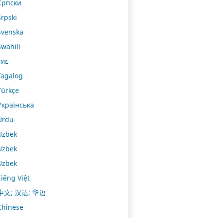
Српски
Srpski
Svenska
Swahili
ไทย
Tagalog
Türkçe
Українська
Urdu
Uzbek
Uzbek
Uzbek
Tiếng Việt
中文; 汉语; 华语
Chinese