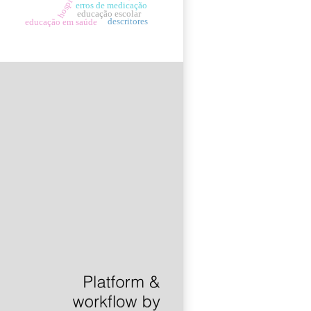
hospitais
erros de medicação
educação escolar
descritores
educação em saúde