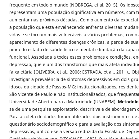
frequente em todo o mundo (NOBREGA, et al,
2015). Os idosos
representam uma população significativa em números, com t
aumentar nas próximas décadas. Com o aumento da expectati
a população que está envelhecendo enfrenta diversas mudan
vidas e se tornam mais vulneráveis a vários problemas, como
aparecimento de diferentes doenças crônicas, a perda de su
piora do estado de saúde físico e mental e limitação da capac
funcional. Associada a todos esses problemas e condições, en
depressão, que é um dos transtornos que mais afeta indivídu
faixa etária (OLIVEIRA, et al., 2006; ESTRADA, et al., 2011).. Obj
investigar a prevalência de sintomas depressivos em dois gr
idosos da cidade de Passos-MG: institucionalizados, residente
São Vicente de Paulo e não institucionalizados, que frequent
Universidade Aberta para a Maturidade (UNABEM).
Metodolo
se de uma pesquisa exploratório, descritiva e de abordagem q
Para a coleta de dados foram utilizados dois instrumentos de 
questionário sociodemográfico e para a avaliação dos sintom
depressivos, utilizou-se a versão reduzida da Escala de Depre
Geriátrica de Yesavage. (YESAVAGE, 1982). O critério de inclu