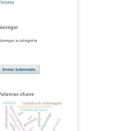
Chinese
Navegar
Navegar a categoria
Enviar Submissão
Palavras-chave
podcast
cuidados de enfermagem
segurança do paciente
farmacovigilância
radiodermatite
eventos adversos
hiv.
puérperas
maternidade
enfermagem
hiv
gestantes
gestação
saúde