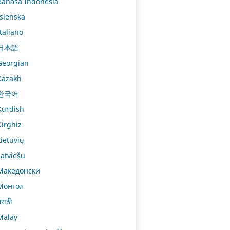
Bahasa Indonesia
Íslenska
Italiano
日本語
Georgian
Kazakh
한국어
Kurdish
Kirghiz
Lietuvių
Latviešu
Македонски
Монгол
राठी
Malay