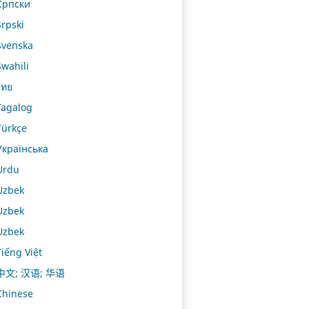
Српски
Srpski
Svenska
Swahili
ไทย
Tagalog
Türkçe
Українська
Urdu
Uzbek
Uzbek
Uzbek
Tiếng Việt
中文; 汉语; 华语
Chinese