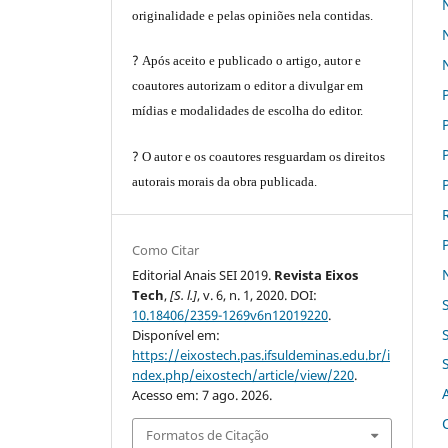
originalidade e pelas opiniões nela contidas.
?
Após aceito e publicado o artigo, autor e
coautores autorizam o editor a divulgar em
mídias e modalidades de escolha do editor.
?
O autor e os coautores resguardam os direitos
autorais morais da obra publicada.
Como Citar
Editorial Anais SEI 2019.
Revista Eixos
Tech
,
[S. l.]
, v. 6, n. 1, 2020. DOI:
10.18406/2359-1269v6n12019220
.
Disponível em:
https://eixostech.pas.ifsuldeminas.edu.br/i
ndex.php/eixostech/article/view/220
.
Acesso em: 7 ago. 2026.
Formatos de Citação