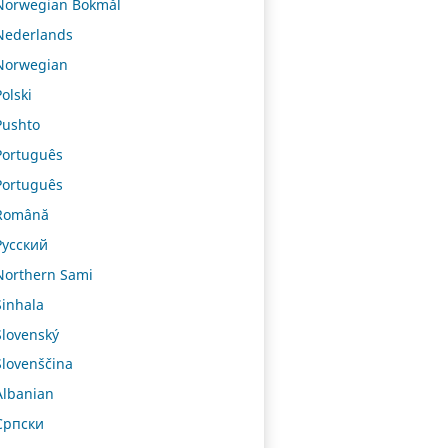
Norwegian Bokmål
Nederlands
Norwegian
Polski
Pushto
Português
Português
Română
Русский
Northern Sami
Sinhala
Slovenský
Slovenščina
Albanian
Српски