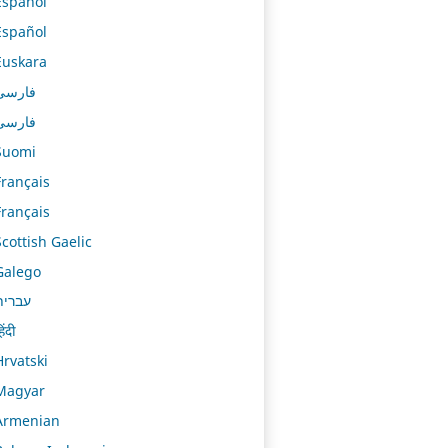
Español
Español
Euskara
فارسی
فارسی
Suomi
Français
Français
Scottish Gaelic
Galego
עברית
िंदी
Hrvatski
Magyar
Armenian