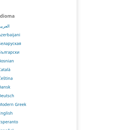
Idioma
العربي
Azerbaijani
Беларуская
Български
Bosnian
Català
Čeština
Dansk
Deutsch
Modern Greek
English
Esperanto