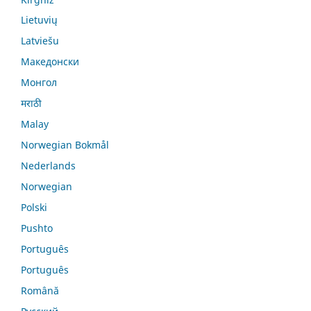
Lietuvių
Latviešu
Македонски
Монгол
मराठी
Malay
Norwegian Bokmål
Nederlands
Norwegian
Polski
Pushto
Português
Português
Română