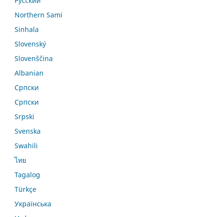
Русский
Northern Sami
Sinhala
Slovenský
Slovenščina
Albanian
Српски
Српски
Srpski
Svenska
Swahili
ไทย
Tagalog
Türkçe
Українська