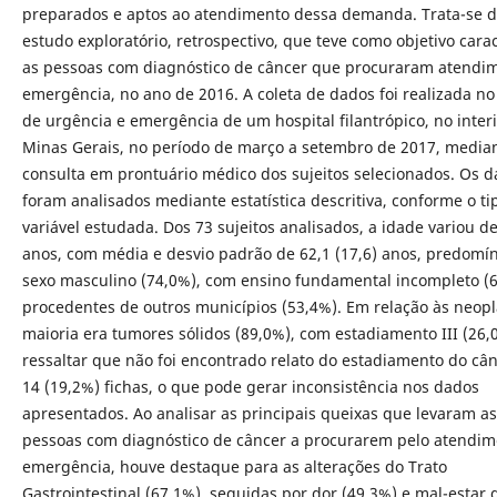
preparados e aptos ao atendimento dessa demanda. Trata-se 
estudo exploratório, retrospectivo, que teve como objetivo carac
as pessoas com diagnóstico de câncer que procuraram atendi
emergência, no ano de 2016. A coleta de dados foi realizada no
de urgência e emergência de um hospital filantrópico, no inter
Minas Gerais, no período de março a setembro de 2017, media
consulta em prontuário médico dos sujeitos selecionados. Os 
foram analisados mediante estatística descritiva, conforme o ti
variável estudada. Dos 73 sujeitos analisados, a idade variou de
anos, com média e desvio padrão de 62,1 (17,6) anos, predomín
sexo masculino (74,0%), com ensino fundamental incompleto (
procedentes de outros municípios (53,4%). Em relação às neopl
maioria era tumores sólidos (89,0%), com estadiamento III (26,
ressaltar que não foi encontrado relato do estadiamento do câ
14 (19,2%) fichas, o que pode gerar inconsistência nos dados
apresentados. Ao analisar as principais queixas que levaram as
pessoas com diagnóstico de câncer a procurarem pelo atendim
emergência, houve destaque para as alterações do Trato
Gastrointestinal (67,1%), seguidas por dor (49,3%) e mal-estar 