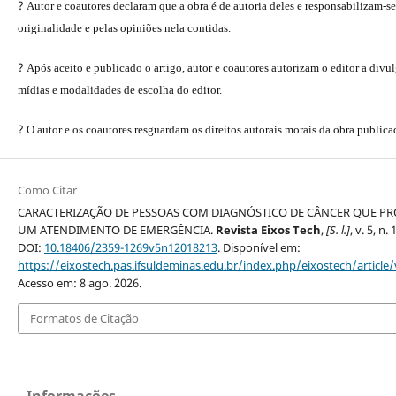
?
Autor e coautores declaram que a obra é de autoria deles e responsabilizam-se
originalidade e pelas opiniões nela contidas.
?
Após aceito e publicado o artigo, autor e coautores autorizam o editor a divu
mídias e modalidades de escolha do editor.
?
O autor e os coautores resguardam os direitos autorais morais da obra publica
Como Citar
CARACTERIZAÇÃO DE PESSOAS COM DIAGNÓSTICO DE CÂNCER QUE 
UM ATENDIMENTO DE EMERGÊNCIA.
Revista Eixos Tech
,
[S. l.]
, v. 5, n.
DOI:
10.18406/2359-1269v5n12018213
. Disponível em:
https://eixostech.pas.ifsuldeminas.edu.br/index.php/eixostech/article
Acesso em: 8 ago. 2026.
Formatos de Citação
Informações