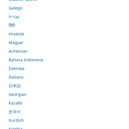
Galego
עברית
हिंदी
Hrvatski
Magyar
Armenian
Bahasa Indonesia
Íslenska
Italiano
日本語
Georgian
Kazakh
한국어
Kurdish
Kirghiz